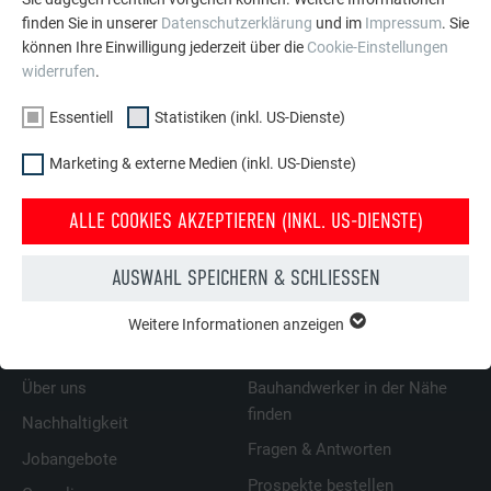
finden Sie in unserer
Datenschutzerklärung
und im
Impressum
. Sie
können Ihre Einwilligung jederzeit über die
Cookie-Einstellungen
widerrufen
.
Essentiell
Statistiken (inkl. US-Dienste)
Marketing & externe Medien (inkl. US-Dienste)
ALLE COOKIES AKZEPTIEREN (INKL. US-DIENSTE)
ZURÜCK
WEITER
AUSWAHL SPEICHERN & SCHLIESSEN
Weitere Informationen anzeigen
ESSENTIELL
ÜBER PREFA
WIR HELFEN IHNEN
Cookies der Gruppe "Essenziell" werden für grundlegende
Funktionen der Website benötigt. Dadurch ist gewährleistet,
Über uns
Bauhandwerker in der Nähe
dass die Website einwandfrei funktioniert.
finden
Nachhaltigkeit
Cookie-Informationen anzeigen
Fragen & Antworten
Name
PHPSESSID
Jobangebote
Prospekte bestellen