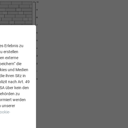
s Erlebnis zu
u erstellen
den externe
peichern“ die
okies und Medien
e ihren Sitz in
lizit nach Art. 49
USA über kein den
Behörden zu
ormiert werden
n unserer
ante 1
ookie-