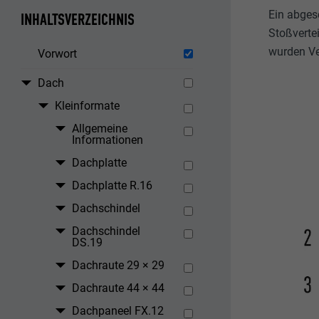
Ein abges
INHALTSVERZEICHNIS
Stoßverte
wurden Ver
Vorwort
Dach
Kleinformate
Allgemeine
Informationen
Dachplatte
Dachplatte R.16
Dachschindel
Dachschindel
DS.19
Dachraute 29 × 29
Dachraute 44 × 44
Dachpaneel FX.12