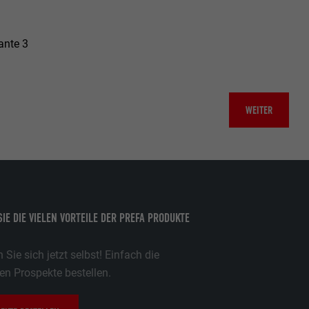
ante 3
ische Daten
r Webseite.
WEITER
s "Folgen Sie
etzen von
IE DIE VIELEN VORTEILE DER PREFA PRODUKTE
Sie sich jetzt selbst! Einfach die
n Prospekte bestellen.