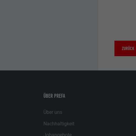
Laufzeit
Laufzeit
Zweck
Zweck
Name
ZURÜCK
Name
Anbieter
Anbieter
Laufzeit
Laufzeit
Zweck
Zweck
ÜBER PREFA
Über uns
Name
Nachhaltigkeit
Anbieter
Jobangebote