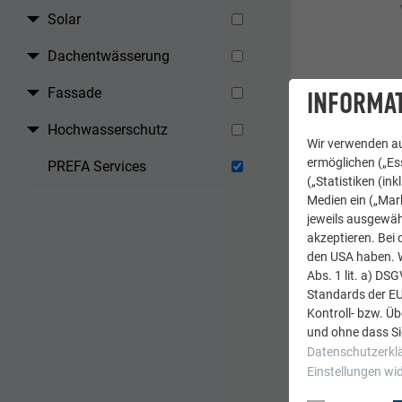
Solar
Dachentwässerung
Fassade
INFORMAT
Hochwasserschutz
Wir verwenden au
ermöglichen („Ess
PREFA Services
(„Statistiken (in
Medien ein („Mark
jeweils ausgewäh
akzeptieren. Bei 
den USA haben. We
Abs. 1 lit. a) DS
Standards der E
Kontroll- bzw. Ü
und ohne dass Si
Datenschutzerkl
Einstellungen wi