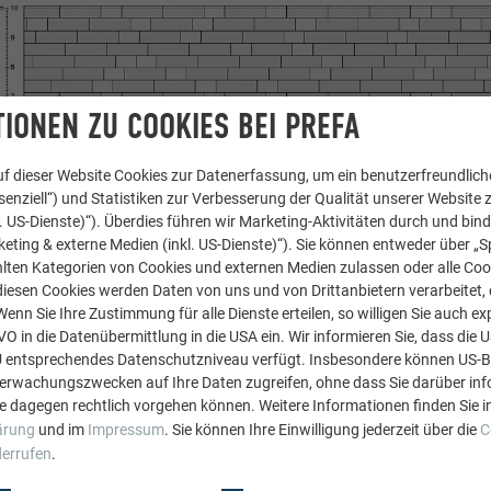
IONEN ZU COOKIES BEI PREFA
f dieser Website Cookies zur Datenerfassung, um ein benutzerfreundliche
enziell“) und Statistiken zur Verbesserung der Qualität unserer Website z
kl. US-Dienste)“). Überdies führen wir Marketing-Aktivitäten durch und bin
eting & externe Medien (inkl. US-Dienste)“). Sie können entweder über „S
lten Kategorien von Cookies und externen Medien zulassen oder alle Co
diesen Cookies werden Daten von uns und von Drittanbietern verarbeitet, di
nn Sie Ihre Zustimmung für alle Dienste erteilen, so willigen Sie auch exp
GVO in die Datenübermittlung in die USA ein. Wir informieren Sie, dass die 
U entsprechendes Datenschutzniveau verfügt. Insbesondere können US-
berwachungszwecken auf Ihre Daten zugreifen, ohne dass Sie darüber inf
e dagegen rechtlich vorgehen können. Weitere Informationen finden Sie i
Verlegebeispiel Vari
ärung
und im
Impressum
. Sie können Ihre Einwilligung jederzeit über die
C
derrufen
.