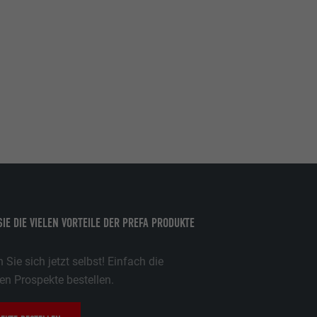
er Websites
te von
ische Daten
ne opt-in dei
ie che sono
zugten
,
sse pro Seite
ate
e SafeSearch-
IE DIE VIELEN VORTEILE DER PREFA PRODUKTE
Sie sich jetzt selbst! Einfach die
n Prospekte bestellen.