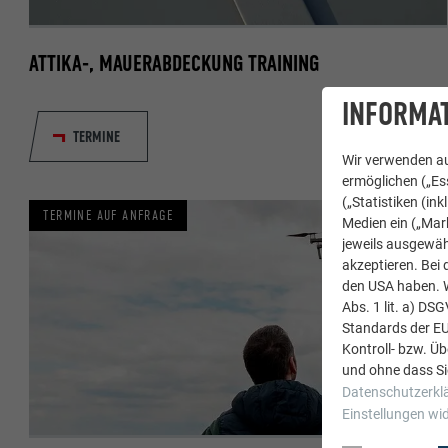
ATTIKA-, MAUERABDECKUNG TRAINING
INFORMAT
TERMINE
Wir verwenden au
ermöglichen („Ess
(„Statistiken (in
TERMINE AUF ANFRAGE
Medien ein („Mark
jeweils ausgewäh
akzeptieren. Bei 
den USA haben. We
Abs. 1 lit. a) DS
Standards der E
Kontroll- bzw. Ü
und ohne dass Si
Datenschutzerkl
Einstellungen wi