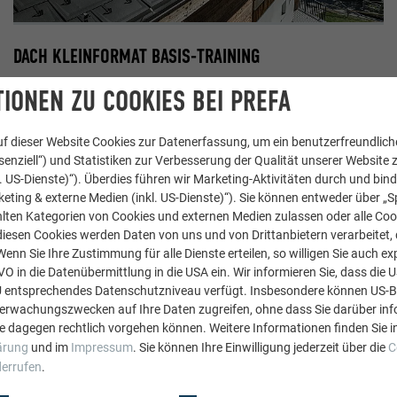
DACH KLEINFORMAT BASIS-TRAINING
IONEN ZU COOKIES BEI PREFA
TERMINE
f dieser Website Cookies zur Datenerfassung, um ein benutzerfreundliche
enziell“) und Statistiken zur Verbesserung der Qualität unserer Website z
kl. US-Dienste)“). Überdies führen wir Marketing-Aktivitäten durch und bin
TERMINE AUF ANFRAGE
eting & externe Medien (inkl. US-Dienste)“). Sie können entweder über „S
lten Kategorien von Cookies und externen Medien zulassen oder alle Co
diesen Cookies werden Daten von uns und von Drittanbietern verarbeitet, di
nn Sie Ihre Zustimmung für alle Dienste erteilen, so willigen Sie auch exp
GVO in die Datenübermittlung in die USA ein. Wir informieren Sie, dass die 
U entsprechendes Datenschutzniveau verfügt. Insbesondere können US-
berwachungszwecken auf Ihre Daten zugreifen, ohne dass Sie darüber inf
e dagegen rechtlich vorgehen können. Weitere Informationen finden Sie i
ärung
und im
Impressum
. Sie können Ihre Einwilligung jederzeit über die
C
derrufen
.