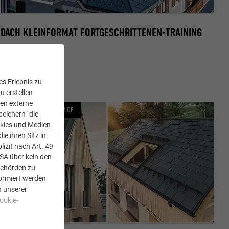
DACH KLEINFORMAT FORTGESCHRITTENEN-TRAINING
TERMINE
s Erlebnis zu
u erstellen
den externe
TERMINE AUF ANFRAGE
peichern“ die
okies und Medien
e ihren Sitz in
lizit nach Art. 49
USA über kein den
Behörden zu
ormiert werden
n unserer
ookie-