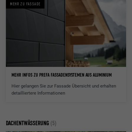
Verwendung von eingebetteten
MEHR ZU FASSADE
Dienstleistungen
Name
lissc
Anbieter
LinkedIn
Laufzeit
1 Jahr
Wird verwendet, um sicherzustellen, dass
MEHR INFOS ZU PREFA FASSADENSYSTEMEN AUS ALUMINIUM
Zweck
das richtige SameSite-Attribut für alle
Cookies in diesem Browser vorhanden ist
Hier gelangen Sie zur Fassade Übersicht und erhalten
detailliertere Informationen
Name
_fbp
Anbieter
Facebook
DACHENTWÄSSERUNG
(5)
Laufzeit
3 Monate