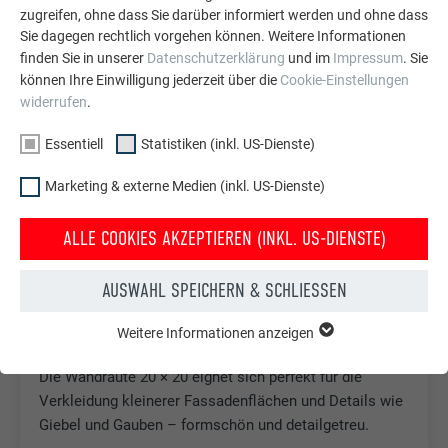
zugreifen, ohne dass Sie darüber informiert werden und ohne dass
Als Dach-Fassaden-Kombination verfügbar
Sie dagegen rechtlich vorgehen können. Weitere Informationen
finden Sie in unserer
Datenschutzerklärung
und im
Impressum
. Sie
können Ihre Einwilligung jederzeit über die
Cookie-Einstellungen
widerrufen
.
Essentiell
Statistiken (inkl. US-Dienste)
Marketing & externe Medien (inkl. US-Dienste)
ALLE COOKIES AKZEPTIEREN (INKL. US-DIENSTE)
AUSWAHL SPEICHERN & SCHLIESSEN
Weitere Informationen anzeigen
ESSENTIELL
WANDRAUTE 20 × 20
Cookies der Gruppe "Essenziell" werden für grundlegende
Die Wandraute 20 × 20 eignet sich perfekt für die
Funktionen der Website benötigt. Dadurch ist gewährleistet,
Verkleidung kleinerer Fassadenflächen und Details wie
dass die Website einwandfrei funktioniert.
Giebel und Gauben – formschön und detailgetreu.
Cookie-Informationen anzeigen
Name
PHPSESSID