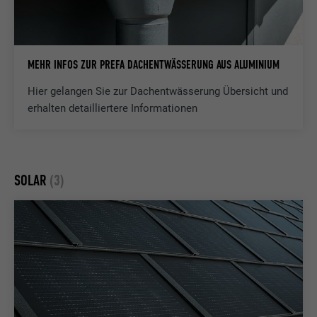
Laufzeit
Sitzung
Wird von YouTube (Google) zum Speichern
MEHR INFOS ZUR PREFA DACHENTWÄSSERUNG AUS ALUMINIUM
Zweck
von Benutzereinstellungen und anderen
nicht angegebenen Zwecken verwendet
Hier gelangen Sie zur Dachentwässerung Übersicht und
erhalten detailliertere Informationen
Name
_gcl_au
Anbieter
Google AdSense
SOLAR
(3)
Laufzeit
3 Monate
Wird von Google AdSense zum
Experimentieren mit Werbungseffizienz auf
Zweck
Webseiten verwendet, die ihre Dienste
nutzen.