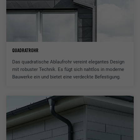
Anbieter
Adsymptotic.com
Laufzeit
3 Monate
Zweck
Browser ID-Cookie
QUADRATROHR
Name
li_sugr
Das quadratische Ablaufrohr vereint elegantes Design
Anbieter
LinkedIn
mit robuster Technik. Es fügt sich nahtlos in moderne
Bauwerke ein und bietet eine verdeckte Befestigung.
Laufzeit
3 Monate
Zweck
Browser ID-Cookie
Name
GPS
Anbieter
YouTube