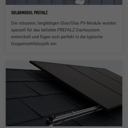
nicht wesentliche Zwecke.
SOLARMODUL PREFALZ
Die robusten, langlebigen Glas/Glas PV-Module wurden
Name
lidc
speziell für das beliebte PREFALZ Dachsystem
Anbieter
LinkedIn
entwickelt und fügen sich perfekt in die typische
Doppelstehfalzoptik ein.
Laufzeit
1 Tag
Zur Erleichterung der Auswahl von
Zweck
Rechenzentren
Name
test_cookie
Anbieter
doubleclick.net
Laufzeit
15 Minuten
Wird testweise gesetzt, um zu prüfen, ob