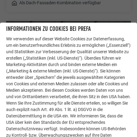
Als Dach-Fassaden-Kombination verfügbar
INFORMATIONEN ZU COOKIES BEI PREFA
Wir verwenden auf dieser Website Cookies zur Datenerfassung,
um ein benutzerfreundliches Erlebnis zu ermöglichen („Essenziell“)
und Statistiken zur Verbesserung der Qualität unserer Website zu
erstellen („Statistiken (inkl. US-Dienste)“). Überdies führen wir
Marketing-Aktivitäten durch und binden externe Medien ein
(„Marketing & externe Medien (inkl. US-Dienste)“). Sie können
entweder über „Speichern“ die jeweils ausgewählten Kategorien
von Cookies und externen Medien zulassen oder alle Cookies und
Medien akzeptieren. Bei diesen Cookies werden Daten von uns
und von Drittanbietern verarbeitet, die ihren Sitz in den USA haben.
WANDRAUTE 29 × 29
Wenn Sie Ihre Zustimmung für alle Dienste erteilen, so willigen Sie
auch explizit nach Art. 49 Abs. 1 lit. a) DSGVO in die
Die Wandraute 29 × 29 bietet eine harmonische
Datenübermittlung in die USA ein. Wir informieren Sie, dass die
Schuppenoptik und beeindruckt durch ihre Robustheit,
USA über kein den Standards der EU entsprechendes
Langlebigkeit und vielseitige Gestaltung für jedes
Datenschutzniveau verfügt. Insbesondere können US-Behörden
Bauprojekt.
zu Kontroll- bzw. Überwachungszwecken auf Ihre Daten