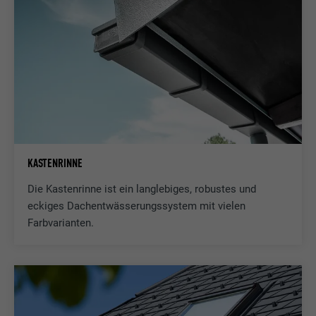
Anbieter
doubleclick.net
Laufzeit
1 Jahr
Verwendet von Google DoubleClick, um die
Handlungen des Benutzers auf der
Webseite nach der Anzeige oder dem
Klicken auf eine der Anzeigen des Anbieters
Zweck
zu registrieren und zu melden, mit dem
KASTENRINNE
Zweck der Messung der Wirksamkeit einer
Werbung und der Anzeige zielgerichteter
Die Kastenrinne ist ein langlebiges, robustes und
Werbung für den Benutzer.
eckiges Dachentwässerungssystem mit vielen
Farbvarianten.
Name
_pin_unauth
Anbieter
Pinterest
Laufzeit
1 Jahr