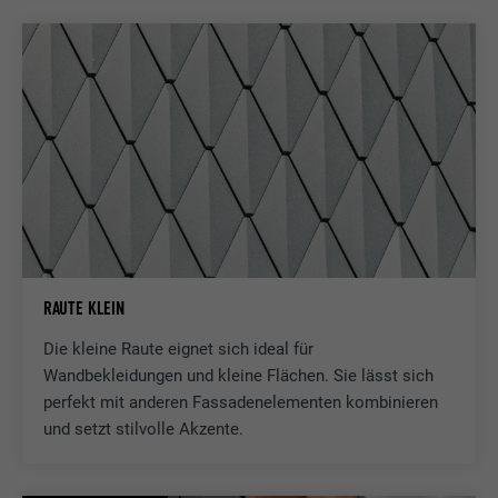
Anbieter
LinkedIn
Laufzeit
29 Tage
Wird verwendet, um Besucher auf
mehreren Webseiten zu verfolgen, um
Zweck
relevante Werbung basierend auf den
Präferenzen des Besuchers zu
präsentieren.
RAUTE KLEIN
Name
lidc
Die kleine Raute eignet sich ideal für
Anbieter
LinkedIn
Wandbekleidungen und kleine Flächen. Sie lässt sich
perfekt mit anderen Fassadenelementen kombinieren
Laufzeit
1 Tag
und setzt stilvolle Akzente.
Verwendet vom Social-Networking-Dienst
LinkedIn für die Verfolgung der
Zweck