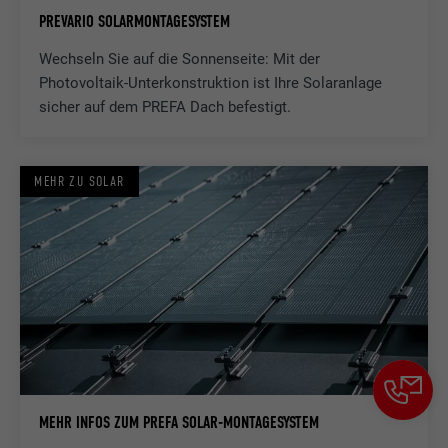
der Browser das Setzen von Cookies
PREVARIO SOLARMONTAGESYSTEM
Zweck
erlaubt. Enthält keine
Wechseln Sie auf die Sonnenseite: Mit der
Identifikationsmerkmale.
Photovoltaik-Unterkonstruktion ist Ihre Solaranlage
sicher auf dem PREFA Dach befestigt.
MEHR ZU SOLAR
MEHR INFOS ZUM PREFA SOLAR-MONTAGESYSTEM