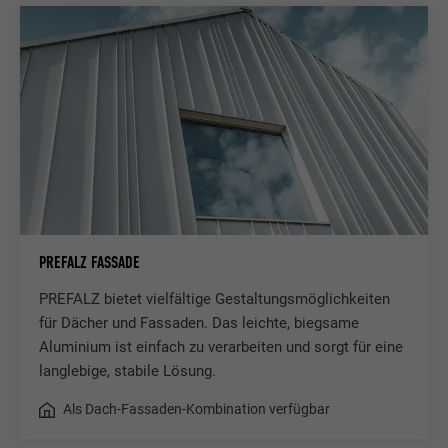
Verwendet vom Social-Networking-Dienst
LinkedIn für die Verfolgung der
Zweck
Verwendung von eingebetteten
Dienstleistungen.
Name
bscookie
Anbieter
LinkedIn
Laufzeit
2 Jahre
PREFALZ FASSADE
PREFALZ bietet vielfältige Gestaltungsmöglichkeiten
Verwendet vom Social-Networking-Dienst
für Dächer und Fassaden. Das leichte, biegsame
LinkedIn für die Verfolgung der
Zweck
Verwendung von eingebetteten
Aluminium ist einfach zu verarbeiten und sorgt für eine
Dienstleistungen.
langlebige, stabile Lösung.
Als Dach-Fassaden-Kombination verfügbar
Name
UserMatchHistory