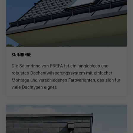
Wird von Pinterest verwendet, um die
Zweck
Nutzung der Dienste zu verfolgen.
Name
__cfduid
Anbieter
Adsymptotic.com
SAUMRINNE
Laufzeit
1 Monat
Die Saumrinne von PREFA ist ein langlebiges und
robustes Dachentwässerungssystem mit einfacher
Cookie, der verwendet wird, um einzelne
Montage und verschiedenen Farbvarianten, das sich für
Clients hinter einer gemeinsamen IP-
viele Dachtypen eignet.
Zweck
Adresse zu identifizieren und
Sicherheitseinstellungen auf Client-Basis
anzuwenden.
Name
U