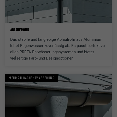
Laufzeit
1 Tag
Registriert eine eindeutige ID auf mobilen
Geräten, um Tracking basierend auf dem
Zweck
geografischen GPS-Standort zu
ABLAUFROHR
ermöglichen.
Das stabile und langlebige Ablaufrohr aus Aluminium
leitet Regenwasser zuverlässig ab. Es passt perfekt zu
Name
VISITOR_INFO1_LIVE
allen PREFA Entwässerungssystemen und bietet
vielseitige Farb- und Designoptionen.
Anbieter
YouTube
Laufzeit
179 Tage
MEHR ZU DACHENTWÄSSERUNG
Zweck
YouTube-Bandbreitenmessung
Name
YSC
Anbieter
YouTube