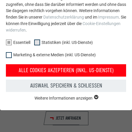
Kabelpakete sowie den Generatoranschlusskasten
zugreifen, ohne dass Sie darüber informiert werden und ohne dass
Sie dagegen rechtlich vorgehen können. Weitere Informationen
(Montage durch Elektrofachbetrieb erforderlich)
finden Sie in unserer
Datenschutzerklärung
und im
Impressum
. Sie
können Ihre Einwilligung jederzeit über die
Cookie-Einstellungen
widerrufen
.
Essentiell
Statistiken (inkl. US-Dienste)
Marketing & externe Medien (inkl. US-Dienste)
ALLE COOKIES AKZEPTIEREN (INKL. US-DIENSTE)
1. SCHRITT: VORAUSSETZUNGEN PRÜFEN – RUND UM DAS EIGENE HAUS
Abklären, ob das Dach/die Fassade, die Dachneigung
AUSWAHL SPEICHERN & SCHLIESSEN
und/oder die Ausrichtung geeignet sind und gleich ein
Angebot bei einem PREFA Meisterbetrieb einholen und
Weitere Informationen anzeigen
ESSENTIELL
beauftragen.
Cookies der Gruppe "Essenziell" werden für grundlegende
Funktionen der Website benötigt. Dadurch ist gewährleistet,
JETZT ANFRAGEN
dass die Website einwandfrei funktioniert.
Cookie-Informationen anzeigen
Name
PHPSESSID