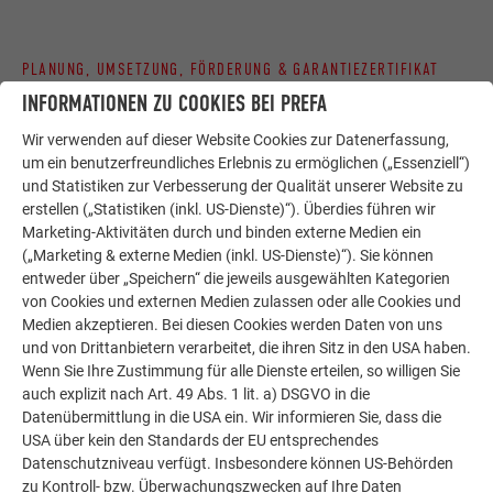
PLANUNG, UMSETZUNG, FÖRDERUNG & GARANTIEZERTIFIKAT
WIE KOMME ICH ZUM NEUEN PREFA
INFORMATIONEN ZU COOKIES BEI PREFA
SOLARDACH BZW. ZUR NEUEN PREFA
Wir verwenden auf dieser Website Cookies zur Datenerfassung,
SOLARFASSADE?
um ein benutzerfreundliches Erlebnis zu ermöglichen („Essenziell“)
und Statistiken zur Verbesserung der Qualität unserer Website zu
erstellen („Statistiken (inkl. US-Dienste)“). Überdies führen wir
Wer sich für die Solardachplatte von PREFA entscheidet, hat
Marketing-Aktivitäten durch und binden externe Medien ein
einen Ansprechpartner, der zu jedem Zeitpunkt als starker
(„Marketing & externe Medien (inkl. US-Dienste)“). Sie können
Begleiter unterstützend zur Seite steht – auch nach vielen
entweder über „Speichern“ die jeweils ausgewählten Kategorien
Jahren. Eigens von PREFA
geschulte Partnerbetriebe
von Cookies und externen Medien zulassen oder alle Cookies und
montieren und installieren das Solarkraftwerk.
Medien akzeptieren. Bei diesen Cookies werden Daten von uns
und von Drittanbietern verarbeitet, die ihren Sitz in den USA haben.
Unser Service beinhaltet:
Wenn Sie Ihre Zustimmung für alle Dienste erteilen, so willigen Sie
auch explizit nach Art. 49 Abs. 1 lit. a) DSGVO in die
die technische Beratung und Auslegung des PREFA
Datenübermittlung in die USA ein. Wir informieren Sie, dass die
Solardaches bzw. der Solarfassade
USA über kein den Standards der EU entsprechendes
das Basispaket, bestehend aus den PREFA
Datenschutzniveau verfügt. Insbesondere können US-Behörden
Solardachplatten mit Befestigungsmaterial,
zu Kontroll- bzw. Überwachungszwecken auf Ihre Daten