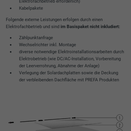
Elektrofachbetrieb erforderlich)
Kabelpakete
Verwendet vom Social-Networking-Dienst
LinkedIn für die Verfolgung der
Zweck
Folgende externe Leistungen erfolgen durch einen
Verwendung von eingebetteten
Elektrofachbetrieb und sind
im Basispaket nicht inkludiert:
Dienstleistungen.
Zählpunktanfrage
Wechselrichter inkl. Montage
Name
bscookie
diverse notwendige Elektroinstallationsarbeiten durch
Elektrobetrieb (wie DC/AC-Installation, Vorbereitung
Anbieter
LinkedIn
der Leerverrohrung, Abnahme der Anlage)
Verlegung der Solardachplatten sowie die Deckung
Laufzeit
2 Jahre
der verbleibenden Dachfläche mit PREFA Produkten
Verwendet vom Social-Networking-Dienst
LinkedIn für die Verfolgung der
Zweck
Verwendung von eingebetteten
Dienstleistungen.
Name
UserMatchHistory