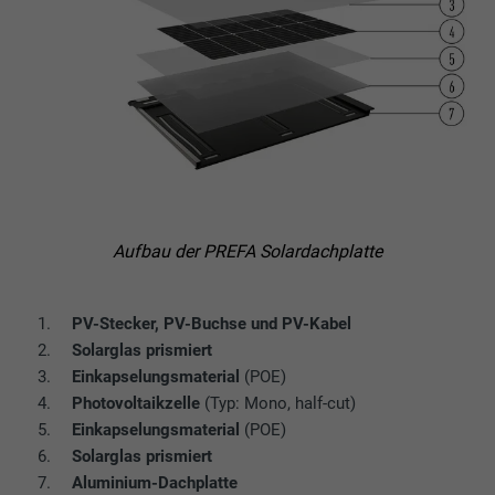
Anbieter
LinkedIn
Laufzeit
29 Tage
Wird verwendet, um Besucher auf
mehreren Webseiten zu verfolgen, um
Zweck
relevante Werbung basierend auf den
Präferenzen des Besuchers zu
präsentieren.
Aufbau der PREFA Solardachplatte
Name
lidc
PV-Stecker, PV-Buchse und PV-Kabel
Solarglas prismiert
Anbieter
LinkedIn
Einkapselungsmaterial
(POE)
Photovoltaikzelle
(Typ: Mono, half-cut)
Laufzeit
1 Tag
Einkapselungsmaterial
(POE)
Solarglas prismiert
Verwendet vom Social-Networking-Dienst
LinkedIn für die Verfolgung der
Aluminium-Dachplatte
Zweck