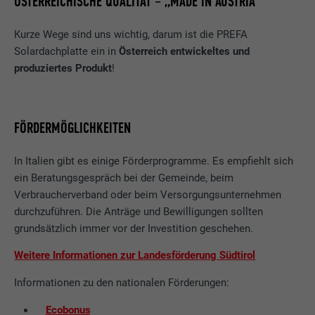
ÖSTERREICHISCHE QUALITÄT – „MADE IN AUSTRIA“
Anbieter
Adsymptotic.com
Kurze Wege sind uns wichtig, darum ist die PREFA
Laufzeit
3 Monate
Solardachplatte ein in
Österreich entwickeltes und
produziertes Produkt
!
Zweck
Browser ID-Cookie
Name
li_sugr
FÖRDERMÖGLICHKEITEN
Anbieter
LinkedIn
In Italien gibt es einige Förderprogramme. Es empfiehlt sich
ein Beratungsgespräch bei der Gemeinde, beim
Laufzeit
3 Monate
Verbraucherverband oder beim Versorgungsunternehmen
durchzuführen. Die Anträge und Bewilligungen sollten
Zweck
Browser ID-Cookie
grundsätzlich immer vor der Investition geschehen.
Weitere Informationen zur Landesförderung Südtirol
Name
GPS
Informationen zu den nationalen Förderungen:
Anbieter
YouTube
Ecobonus