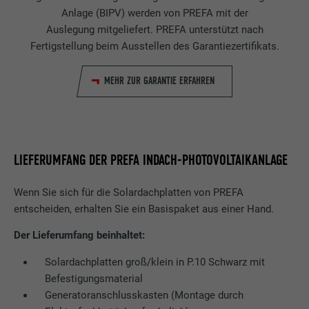
Speichert die vom Benutzer ausgewählte
Anlage (BIPV) werden von PREFA mit der
Zweck
Sprach version einer Webseite.
Anbieter
Google Optimize
Auslegung mitgeliefert. PREFA unterstützt nach
Fertigstellung beim Ausstellen des Garantiezertifikats.
Laufzeit
90 Tage
Name
lang
MEHR ZUR GARANTIE ERFAHREN
Wird testweise gesetzt, um zu prüfen, ob
Anbieter
LinkedIn
der Browser das Setzen von Cookies
Zweck
erlaubt. Enthält keine
Laufzeit
Sitzung
Identifikationsmerkmale.
LIEFERUMFANG DER PREFA INDACH-PHOTOVOLTAIKANLAGE
Eingestellt von LinkedIn, wenn eine
Zweck
Webseite ein eingebettetes "Folgen Sie
uns"-Fenster enthält.
Wenn Sie sich für die Solardachplatten von PREFA
entscheiden, erhalten Sie ein Basispaket aus einer Hand.
Der Lieferumfang beinhaltet:
Name
bcookie
Solardachplatten groß/klein in P.10 Schwarz mit
Anbieter
LinkedIn
Befestigungsmaterial
Generatoranschlusskasten (Montage durch
Laufzeit
2 Jahre