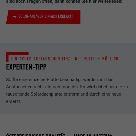
sind noch Fragen offen, dann können Sie hier weiterlesen:
Wird von Pinterest verwendet, um die
Zweck
SOLAR-ANLAGEN EINFACH ERKLÄRT!
Nutzung der Dienste zu verfolgen.
Name
__cfduid
Anbieter
Adsymptotic.com
EINFACHES AUSTAUSCHEN EINZELNER PLATTEN MÖGLICH!
Laufzeit
1 Monat
EXPERTEN-TIPP
Cookie, der verwendet wird, um einzelne
Sollte eine einzelne Platte beschädigt werden, ist das
Clients hinter einer gemeinsamen IP-
Austauschen recht einfach möglich. Es wird dabei nur die zu
Zweck
Adresse zu identifizieren und
tauschende Solardachplatte entfernt und durch eine neue
Sicherheitseinstellungen auf Client-Basis
ersetzt.
anzuwenden.
Name
U