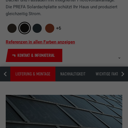
Dächer und Fassaden mit integrierter Photovoltaikanlage:
Die PREFA Solardachplatte schützt Ihr Haus und produziert
gleichzeitig Strom.
+6
Referenzen in allen Farben anzeigen
KONTAKT & INFOMATERIAL
ZEN
LIEFERUNG & MONTAGE
NACHHALTIGKEIT
WICHTIGE FAKTEN