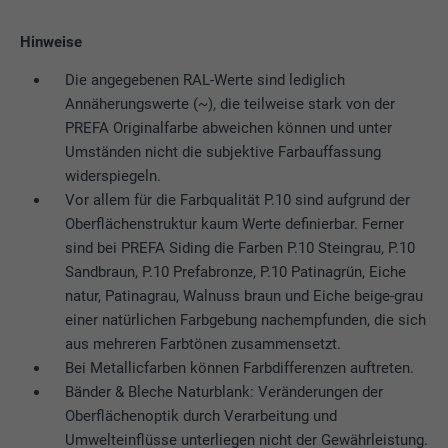
Name
_pinterest_ct_ua
Hinweise
Anbieter
Pinterest
Die angegebenen RAL-Werte sind lediglich
Annäherungswerte (~), die teilweise stark von der
Laufzeit
1 Jahr
PREFA Originalfarbe abweichen können und unter
Dieser Cookie enthält eine eindeutige UUID
Umständen nicht die subjektive Farbauffassung
zum seitenübergreifenden Gruppieren von
widerspiegeln.
Zweck
Aktionen, wenn der Nutzer nicht eindeutig
Vor allem für die Farbqualität P.10 sind aufgrund der
zugeordnet werden kann.
Oberflächenstruktur kaum Werte definierbar. Ferner
sind bei PREFA Siding die Farben P.10 Steingrau, P.10
Sandbraun, P.10 Prefabronze, P.10 Patinagrün, Eiche
Name
li_gc
natur, Patinagrau, Walnuss braun und Eiche beige-grau
einer natürlichen Farbgebung nachempfunden, die sich
Anbieter
LinkedIn
aus mehreren Farbtönen zusammensetzt.
Bei Metallicfarben können Farbdifferenzen auftreten.
Laufzeit
2 Jahre
Bänder & Bleche Naturblank: Veränderungen der
Oberflächenoptik durch Verarbeitung und
Dient zur Speicherung der Zustimmung der
Umwelteinflüsse unterliegen nicht der Gewährleistung.
Zweck
Nutzer zur Verwendung von Cookies für