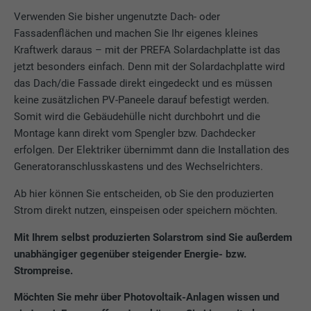
Verwenden Sie bisher ungenutzte Dach- oder
Anbieter
doubleclick.net
Fassadenflächen und machen Sie Ihr eigenes kleines
Kraftwerk daraus – mit der PREFA Solardachplatte ist das
Laufzeit
1 Jahr
jetzt besonders einfach. Denn mit der Solardachplatte wird
das Dach/die Fassade direkt eingedeckt und es müssen
Verwendet von Google DoubleClick, um die
keine zusätzlichen PV-Paneele darauf befestigt werden.
Handlungen des Benutzers auf der
Webseite nach der Anzeige oder dem
Somit wird die Gebäudehülle nicht durchbohrt und die
Klicken auf eine der Anzeigen des Anbieters
Montage kann direkt vom Spengler bzw. Dachdecker
Zweck
zu registrieren und zu melden, mit dem
erfolgen. Der Elektriker übernimmt dann die Installation des
Zweck der Messung der Wirksamkeit einer
Generatoranschlusskastens und des Wechselrichters.
Werbung und der Anzeige zielgerichteter
Werbung für den Benutzer.
Ab hier können Sie entscheiden, ob Sie den produzierten
Strom direkt nutzen, einspeisen oder speichern möchten.
Mit Ihrem selbst produzierten Solarstrom sind Sie außerdem
Name
_pin_unauth
unabhängiger gegenüber steigender Energie- bzw.
Strompreise.
Anbieter
Pinterest
Möchten Sie mehr über Photovoltaik-Anlagen wissen und
Laufzeit
1 Jahr