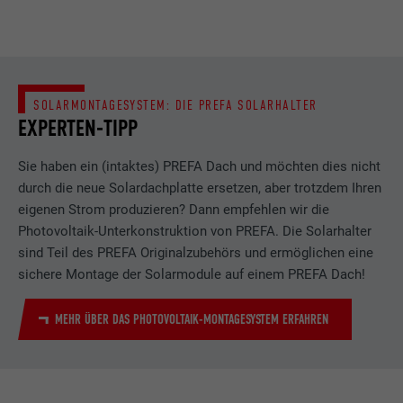
Verwendung von eingebetteten
Dienstleistungen
Name
lissc
SOLARMONTAGESYSTEM: DIE PREFA SOLARHALTER
EXPERTEN-TIPP
Anbieter
LinkedIn
Sie haben ein (intaktes) PREFA Dach und möchten dies nicht
Laufzeit
1 Jahr
durch die neue Solardachplatte ersetzen, aber trotzdem Ihren
eigenen Strom produzieren? Dann empfehlen wir die
Wird verwendet, um sicherzustellen, dass
Zweck
das richtige SameSite-Attribut für alle
Photovoltaik-Unterkonstruktion von PREFA. Die Solarhalter
Cookies in diesem Browser vorhanden ist
sind Teil des PREFA Originalzubehörs und ermöglichen eine
sichere Montage der Solarmodule auf einem PREFA Dach!
Name
_fbp
MEHR ÜBER DAS PHOTOVOLTAIK-MONTAGESYSTEM ERFAHREN
Anbieter
Facebook
Laufzeit
3 Monate