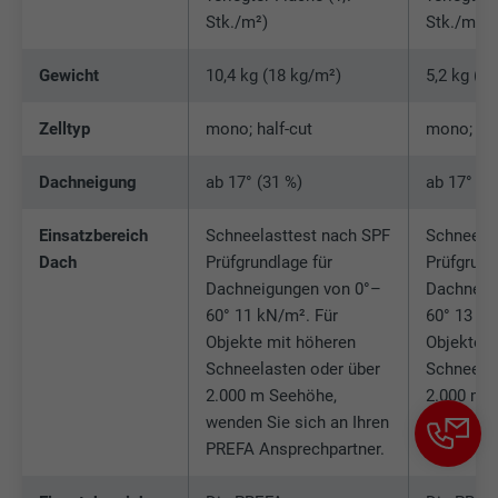
der Browser das Setzen von Cookies
Stk./m²)
Stk./m²)
Zweck
erlaubt. Enthält keine
Identifikationsmerkmale.
Gewicht
10,4 kg (18 kg/m²)
5,2 kg (1
Zelltyp
mono; half-cut
mono; hal
Dachneigung
ab 17° (31 %)
ab 17° (3
Einsatzbereich
Schneelasttest nach SPF
Schneela
Dach
Prüfgrundlage für
Prüfgrund
Dachneigungen von 0°–
Dachneig
60° 11 kN/m². Für
60° 13 kN
Objekte mit höheren
Objekte m
Schneelasten oder über
Schneelas
2.000 m Seehöhe,
2.000 m 
wenden Sie sich an Ihren
wenden Si
PREFA Ansprechpartner.
PREFA An