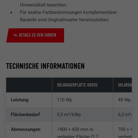
nicht wesentliche Zwecke.
Hinweisblatt beachten.
Für exakte Farbbestimmungen komplementärer
Bauteile sind Originalmuster heranzuziehen.
Name
lidc
DETAILS ZU DEN FARBEN
Anbieter
LinkedIn
Laufzeit
1 Tag
TECHNISCHE INFORMATIONEN
Zur Erleichterung der Auswahl von
Zweck
Rechenzentren
SOLARDACHPLATTE GROSS
SOLARDACHP
Name
test_cookie
Leistung
110 Wp
45 Wp
Anbieter
doubleclick.net
Flächenbedarf
5,3 m²/kWp
6,3 m²/k
Laufzeit
15 Minuten
Abmessungen
1400 × 420 mm in
700 × 42
Wird testweise gesetzt, um zu prüfen, ob
verlegter Fläche (1,7
verlegter 