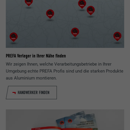
Laufzeit
1 Jahr
Wird von Pinterest verwendet, um die
Zweck
Nutzung der Dienste zu verfolgen.
Name
__cfduid
PREFA Verleger in Ihrer Nähe finden
Anbieter
Adsymptotic.com
Wir zeigen Ihnen, welche Verarbeitungsbetriebe in Ihrer
Laufzeit
1 Monat
Umgebung echte PREFA Profis sind und die starken Produkte
aus Aluminium montieren.
Cookie, der verwendet wird, um einzelne
Clients hinter einer gemeinsamen IP-
HANDWERKER FINDEN
Zweck
Adresse zu identifizieren und
Sicherheitseinstellungen auf Client-Basis
anzuwenden.
Name
U