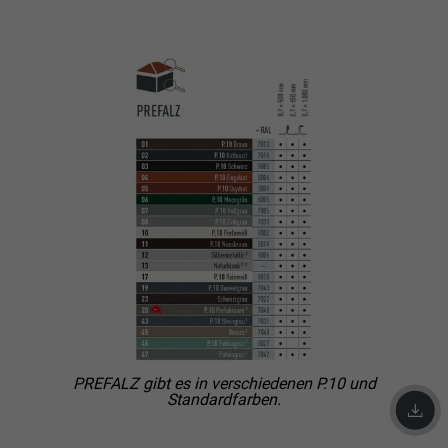
Laufzeit
2 Jahre
Verwendet vom Social-Networking-Dienst
LinkedIn für die Verfolgung der
Zweck
Verwendung von eingebetteten
Dienstleistungen.
Name
bscookie
Anbieter
LinkedIn
Laufzeit
2 Jahre
Verwendet vom Social-Networking-Dienst
LinkedIn für die Verfolgung der
Zweck
Verwendung von eingebetteten
PREFALZ gibt es in verschiedenen P.10 und
Dienstleistungen.
Standardfarben.