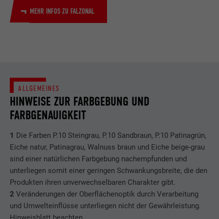
LinkedIn für die Verfolgung der
MEHR INFOS ZU FALZONAL
Zweck
Verwendung von eingebetteten
Dienstleistungen
Name
lissc
Anbieter
LinkedIn
ALLGEMEINES
HINWEISE ZUR FARBGEBUNG UND
Laufzeit
1 Jahr
FARBGENAUIGKEIT
Wird verwendet, um sicherzustellen, dass
1
Die Farben P.10 Steingrau, P.10 Sandbraun, P.10 Patinagrün,
Zweck
das richtige SameSite-Attribut für alle
Eiche natur, Patinagrau, Walnuss braun und Eiche beige-grau
Cookies in diesem Browser vorhanden ist
sind einer natürlichen Farbgebung nachempfunden und
unterliegen somit einer geringen Schwankungsbreite, die den
Produkten ihren unverwechselbaren Charakter gibt.
Name
_fbp
2
Veränderungen der Oberflächenoptik durch Verarbeitung
und Umwelteinflüsse unterliegen nicht der Gewährleistung.
Anbieter
Facebook
Hinweisblatt beachten.