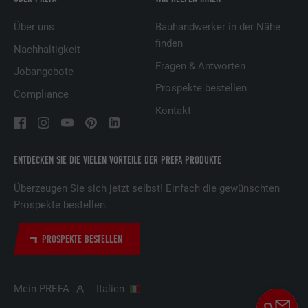
Anbieter
YouTube
Über uns
Bauhandwerker in der Nähe
finden
Laufzeit
Sitzung
Nachhaltigkeit
Fragen & Antworten
Jobangebote
Wird von YouTube (Google) zum Speichern
Prospekte bestellen
Zweck
von Benutzereinstellungen und anderen
Compliance
nicht angegebenen Zwecken verwendet
Kontakt
Name
_gcl_au
ENTDECKEN SIE DIE VIELEN VORTEILE DER PREFA PRODUKTE
Anbieter
Google AdSense
Überzeugen Sie sich jetzt selbst! Einfach die gewünschten
Prospekte bestellen.
Laufzeit
3 Monate
PROSPEKTE BESTELLEN
Wird von Google AdSense zum
Experimentieren mit Werbungseffizienz auf
Zweck
Webseiten verwendet, die ihre Dienste
Mein PREFA
Italien
nutzen.