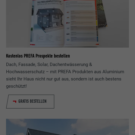
Anbieter
Adsymptotic.com
Laufzeit
3 Monate
Zweck
Browser ID-Cookie
Kostenlos PREFA Prospekte bestellen
Name
li_sugr
Dach, Fassade, Solar, Dachentwässerung &
Hochwasserschutz – mit PREFA Produkten aus Aluminium
Anbieter
LinkedIn
sieht Ihr Haus nicht nur gut aus, sondern ist auch bestens
geschützt!
Laufzeit
3 Monate
Zweck
Browser ID-Cookie
GRATIS BESTELLEN
Name
GPS
Anbieter
YouTube