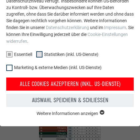
Datenschutzniveau verfügt. Insbesondere können US-Behörden
zu Kontroll- bzw. Überwachungszwecken auf Ihre Daten
Fassadenprodukte gibt es in verschiedenen P.10 und
zugreifen, ohne dass Sie darüber informiert werden und ohne dass
Standardfarben.
Sie dagegen rechtlich vorgehen können. Weitere Informationen
finden Sie in unserer
Datenschutzerklärung
und im
Impressum
. Sie
können Ihre Einwilligung jederzeit über die
Cookie-Einstellungen
KLEINFORMAT
widerrufen
.
FASSADE
Essentiell
Statistiken (inkl. US-Dienste)
MEHR INFOS ZU DEN PREFA FASSADENSYSTEMEN
Marketing & externe Medien (inkl. US-Dienste)
ALLE COOKIES AKZEPTIEREN (INKL. US-DIENSTE)
AUSWAHL SPEICHERN & SCHLIESSEN
Weitere Informationen anzeigen
ESSENTIELL
Cookies der Gruppe "Essenziell" werden für grundlegende
Funktionen der Website benötigt. Dadurch ist gewährleistet,
dass die Website einwandfrei funktioniert.