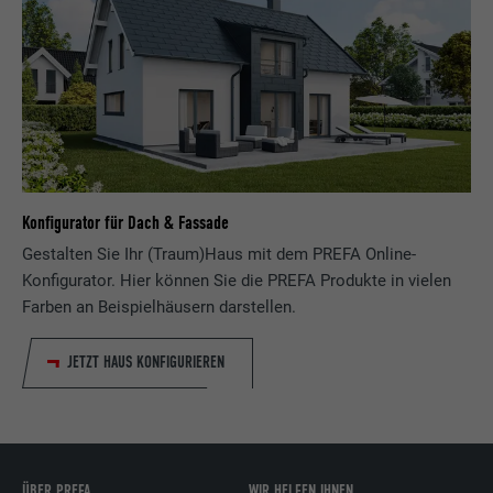
Laufzeit
1 Tag
Registriert eine eindeutige ID auf mobilen
Geräten, um Tracking basierend auf dem
Zweck
geografischen GPS-Standort zu
ermöglichen.
Konfigurator für Dach & Fassade
Name
VISITOR_INFO1_LIVE
Gestalten Sie Ihr (Traum)Haus mit dem PREFA Online-
Konfigurator. Hier können Sie die PREFA Produkte in vielen
Anbieter
YouTube
Farben an Beispielhäusern darstellen.
Laufzeit
179 Tage
JETZT HAUS KONFIGURIEREN
Zweck
YouTube-Bandbreitenmessung
Name
YSC
ÜBER PREFA
WIR HELFEN IHNEN