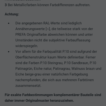
Laufzeit
3 Monate
3
Bei Metallicfarben können Farbdifferenzen auftreten.
Achtung:
Wird von Facebook genutzt, um eine Reihe
von Werbeprodukten anzuzeigen, zum
Zweck
Die angegebenen RAL-Werte sind lediglich
Beispiel Echtzeitgebote dritter
Annäherungswerte [~], die teilweise stark von der
Werbetreibender.
PREFA Originalfarbe abweichen können und unter
Umständen nicht die subjektive Farbauffassung
widerspiegeln.
Name
fr
Vor allem für die Farbqualität P.10 sind aufgrund der
Oberflächenstruktur kaum Werte definierbar. Ferner
Anbieter
Facebook
sind die Farben P.10 Steingrau, P.10 Sandbraun, P.10
Laufzeit
3 Monate
Patinagrün, Eiche natur, Patinagrau, Walnuss braun und
Eiche beige-grau einer natürlichen Farbgebung
Wird von Facebook genutzt, um eine Reihe
nachempfunden, die sich aus mehreren Farbtönen
von Werbeprodukten anzuzeigen, zum
zusammensetzt.
Zweck
Beispiel Echtzeitgebote dritter
Werbetreibender.
Für exakte Farbbestimmungen komplementärer Bauteile sind
daher immer Originalmuster heranzuziehen.