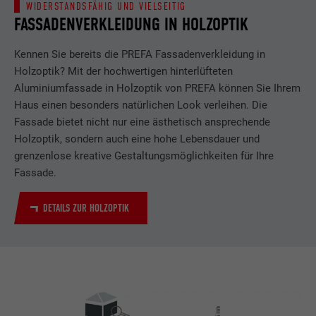
Name
_gat
Laufzeit
12 mesi
WIDERSTANDSFÄHIG UND VIELSEITIG
FASSADENVERKLEIDUNG IN HOLZOPTIK
Anbieter
Google
Anbieter
Google Analytics
Questo cookie è essenziale per il
funzionamento dell’estensione opt-in dei
Kennen Sie bereits die PREFA Fassadenverkleidung in
Laufzeit
6 Monate
Laufzeit
1 Tag
Zweck
cookie. Deve essere salvato per riconoscere
Holzoptik? Mit der hochwertigen hinterlüfteten
i gruppi di coockie che sono stati accettati
Aluminiumfassade in Holzoptik von PREFA können Sie Ihrem
Dieses Cookie enthält eine eindeutige ID,
Wird von Google Analytics verwendet, um
dall’utente.
Haus einen besonders natürlichen Look verleihen. Die
Zweck
über die Ihre bevorzugten Einstellungen
die Anforderungsrate einzuschränken.
Fassade bietet nicht nur eine ästhetisch ansprechende
und andere Informationen gespeichert
werden, insbesondere Ihre bevorzugte
Holzoptik, sondern auch eine hohe Lebensdauer und
Zweck
Sprache, wie viele Suchergebnisse pro Seite
grenzenlose kreative Gestaltungsmöglichkeiten für Ihre
Name
_gid
angezeigt werden sollen (z. B. 10 oder 20)
Fassade.
und ob der Google SafeSearch-Filter
Anbieter
Google Universal Analytics
aktiviert sein soll.
DETAILS ZUR HOLZOPTIK
Laufzeit
1 Tag
Name
lang
Registriert eine eindeutige ID, die verwendet
Zweck
wird, um statistische Daten dazu, wieder
Anbieter
ads.linkedin.com
Besucher die Website nutzt, zu generieren.
Laufzeit
Sitzung