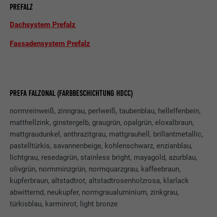
PREFALZ
Name
UserMatchHistory
Dachsystem Prefalz
Anbieter
LinkedIn
Fassadensystem Prefalz
Laufzeit
29 Tage
Wird verwendet, um Besucher auf
mehreren Webseiten zu verfolgen, um
PREFA FALZONAL (FARBBESCHICHTUNG HDCC)
Zweck
relevante Werbung basierend auf den
Präferenzen des Besuchers zu
normreinweiß, zinngrau, perlweiß, taubenblau, hellelfenbein,
präsentieren.
matthellzink, ginstergelb, graugrün, opalgrün, eloxalbraun,
mattgraudunkel, anthrazitgrau, mattgrauhell, brillantmetallic,
pastelltürkis, savannenbeige, kohlenschwarz, enzianblau,
Name
lidc
lichtgrau, resedagrün, stainless bright, mayagold, azurblau,
olivgrün, normminzgrün, normquarzgrau, kaffeebraun,
Anbieter
LinkedIn
kupferbraun, altstadtrot, altstadtrosenholzrosa, klarlack
abwitternd, neukupfer, normgraualuminium, zinkgrau,
Laufzeit
1 Tag
türkisblau, karminrot, light bronze
Verwendet vom Social-Networking-Dienst