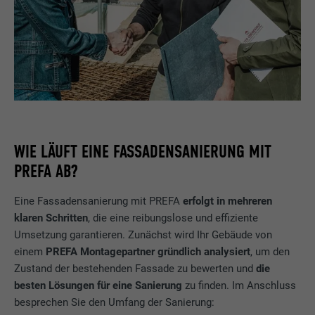
Verwendet vom Social-Networking-Dienst
LinkedIn für die Verfolgung der
Zweck
Verwendung von eingebetteten
Dienstleistungen.
Name
bscookie
WIE LÄUFT EINE FASSADENSANIERUNG MIT
Anbieter
LinkedIn
PREFA AB?
Laufzeit
2 Jahre
Eine Fassadensanierung mit PREFA
erfolgt in mehreren
Verwendet vom Social-Networking-Dienst
klaren Schritten
, die eine reibungslose und effiziente
LinkedIn für die Verfolgung der
Umsetzung garantieren. Zunächst wird Ihr Gebäude von
Zweck
Verwendung von eingebetteten
einem
PREFA Montagepartner gründlich analysiert
, um den
Dienstleistungen.
Zustand der bestehenden Fassade zu bewerten und
die
besten Lösungen für eine Sanierung
zu finden. Im Anschluss
besprechen Sie den Umfang der Sanierung:
Name
UserMatchHistory