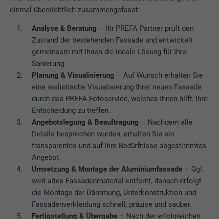
einmal übersichtlich zusammengefasst:
Anbieter
doubleclick.net
Analyse & Beratung
– Ihr PREFA Partner prüft den
Laufzeit
1 Jahr
Zustand der bestehenden Fassade und entwickelt
gemeinsam mit Ihnen die ideale Lösung für Ihre
Verwendet von Google DoubleClick, um die
Sanierung.
Handlungen des Benutzers auf der
Planung & Visualisierung
– Auf Wunsch erhalten Sie
Webseite nach der Anzeige oder dem
eine realistische Visualisierung Ihrer neuen Fassade
Klicken auf eine der Anzeigen des Anbieters
Zweck
durch das PREFA Fotoservice, welches Ihnen hilft, Ihre
zu registrieren und zu melden, mit dem
Entscheidung zu treffen.
Zweck der Messung der Wirksamkeit einer
Angebotslegung & Beauftragung
– Nachdem alle
Werbung und der Anzeige zielgerichteter
Details besprochen wurden, erhalten Sie ein
Werbung für den Benutzer.
transparentes und auf Ihre Bedürfnisse abgestimmtes
Angebot.
Name
_pin_unauth
Umsetzung & Montage der Aluminiumfassade
– Ggf.
wird altes Fassadenmaterial entfernt, danach erfolgt
Anbieter
Pinterest
die Montage der Dämmung, Unterkonstruktion und
Fassadenverkleidung schnell, präzise und sauber.
Laufzeit
1 Jahr
Fertigstellung & Übergabe
– Nach der erfolgreichen