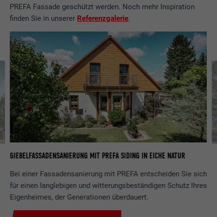
PREFA Fassade geschützt werden. Noch mehr Inspiration
nicht wesentliche Zwecke.
finden Sie in unserer
Referenzgalerie
.
Name
lidc
Anbieter
LinkedIn
Laufzeit
1 Tag
Zur Erleichterung der Auswahl von
Zweck
Rechenzentren
Name
test_cookie
WE
GIEBELFASSADENSANIERUNG MIT PREFA SIDING IN EICHE NATUR
Anbieter
doubleclick.net
Bei einer Fassadensanierung mit PREFA entscheiden Sie sich
für einen langlebigen und witterungsbeständigen Schutz Ihres
Laufzeit
15 Minuten
Eigenheimes, der Generationen überdauert.
Wird testweise gesetzt, um zu prüfen, ob