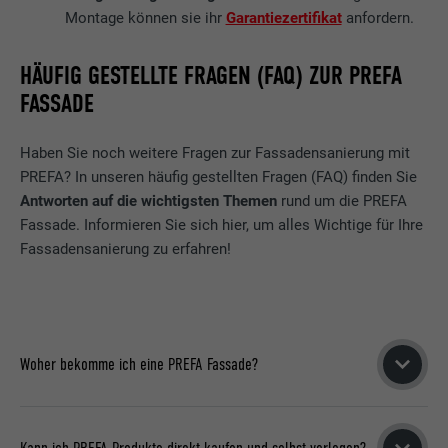
Montage können sie ihr
Garantiezertifikat
anfordern.
Wird von Pinterest verwendet, um die
Zweck
Nutzung der Dienste zu verfolgen.
HÄUFIG GESTELLTE FRAGEN (FAQ) ZUR PREFA
FASSADE
Name
__cfduid
Haben Sie noch weitere Fragen zur Fassadensanierung mit
Anbieter
Adsymptotic.com
PREFA? In unseren häufig gestellten Fragen (FAQ) finden Sie
Antworten auf die wichtigsten Themen
rund um die PREFA
Laufzeit
1 Monat
Fassade. Informieren Sie sich hier, um alles Wichtige für Ihre
Fassadensanierung zu erfahren!
Cookie, der verwendet wird, um einzelne
Clients hinter einer gemeinsamen IP-
Zweck
Adresse zu identifizieren und
Sicherheitseinstellungen auf Client-Basis
anzuwenden.
Woher bekomme ich eine PREFA Fassade?
Name
U
Wenn Sie Interesse an einer Aluminiumfassade von PREFA
haben, wenden Sie sich direkt an einen PREFA Partnerbetrieb