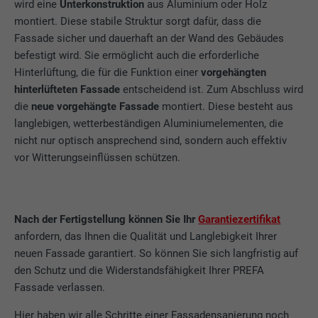
wird eine
Unterkonstruktion
aus Aluminium oder Holz
montiert. Diese stabile Struktur sorgt dafür, dass die
Wird von Facebook genutzt, um eine Reihe
Fassade sicher und dauerhaft an der Wand des Gebäudes
von Werbeprodukten anzuzeigen, zum
Zweck
Beispiel Echtzeitgebote dritter
befestigt wird. Sie ermöglicht auch die erforderliche
Werbetreibender.
Hinterlüftung, die für die Funktion einer
vorgehängten
hinterlüfteten Fassade
entscheidend ist. Zum Abschluss wird
die
neue vorgehängte Fassade
montiert. Diese besteht aus
Name
fr
langlebigen, wetterbeständigen Aluminiumelementen, die
nicht nur optisch ansprechend sind, sondern auch effektiv
Anbieter
Facebook
vor Witterungseinflüssen schützen.
Laufzeit
3 Monate
Wird von Facebook genutzt, um eine Reihe
Nach der Fertigstellung können Sie Ihr
Garantiezertifikat
von Werbeprodukten anzuzeigen, zum
anfordern, das Ihnen die Qualität und Langlebigkeit Ihrer
Zweck
Beispiel Echtzeitgebote dritter
neuen Fassade garantiert. So können Sie sich langfristig auf
Werbetreibender.
den Schutz und die Widerstandsfähigkeit Ihrer PREFA
Fassade verlassen.
Name
IDE
Hier haben wir alle Schritte einer Fassadensanierung noch