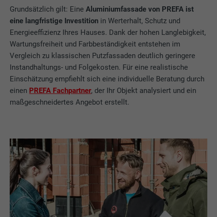
Speichert die vom Benutzer ausgewählte
Grundsätzlich gilt: Eine
Aluminiumfassade von PREFA ist
Zweck
Sprach version einer Webseite.
Anbieter
Google Optimize
eine langfristige Investition
in Werterhalt, Schutz und
Energieeffizienz Ihres Hauses. Dank der hohen Langlebigkeit,
Laufzeit
90 Tage
Wartungsfreiheit und Farbbeständigkeit entstehen im
Name
lang
Vergleich zu klassischen Putzfassaden deutlich geringere
Wird testweise gesetzt, um zu prüfen, ob
Instandhaltungs- und Folgekosten. Für eine realistische
Anbieter
LinkedIn
der Browser das Setzen von Cookies
Einschätzung empfiehlt sich eine individuelle Beratung durch
Zweck
erlaubt. Enthält keine
einen
PREFA Fachpartner
, der Ihr Objekt analysiert und ein
Laufzeit
Sitzung
Identifikationsmerkmale.
maßgeschneidertes Angebot erstellt.
Eingestellt von LinkedIn, wenn eine
Zweck
Webseite ein eingebettetes "Folgen Sie
uns"-Fenster enthält.
Name
bcookie
Anbieter
LinkedIn
Laufzeit
2 Jahre