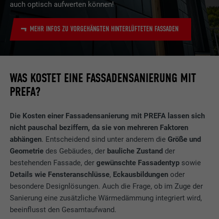
auch optisch aufwerten können!
Anbieter
Google
Anbieter
Google Analytics
Questo cookie è essenziale per il
funzionamento dell’estensione opt-in dei
Laufzeit
6 Monate
MEHR INFOS ZU VORGEHÄNGTEN HINTERLÜFTETEN FASSADEN
Laufzeit
1 Tag
Zweck
cookie. Deve essere salvato per riconoscere
i gruppi di coockie che sono stati accettati
Dieses Cookie enthält eine eindeutige ID,
Wird von Google Analytics verwendet, um
dall’utente.
Zweck
über die Ihre bevorzugten Einstellungen
die Anforderungsrate einzuschränken.
und andere Informationen gespeichert
WAS KOSTET EINE FASSADENSANIERUNG MIT
werden, insbesondere Ihre bevorzugte
Zweck
PREFA?
Sprache, wie viele Suchergebnisse pro Seite
Name
_gid
angezeigt werden sollen (z. B. 10 oder 20)
und ob der Google SafeSearch-Filter
Die Kosten einer Fassadensanierung mit PREFA lassen sich
Anbieter
Google Universal Analytics
aktiviert sein soll.
nicht pauschal beziffern, da sie von mehreren Faktoren
abhängen
. Entscheidend sind unter anderem die
Größe und
Laufzeit
1 Tag
Geometrie
des Gebäudes, der
bauliche Zustand
der
Name
lang
bestehenden Fassade, der
gewünschte Fassadentyp
sowie
Registriert eine eindeutige ID, die verwendet
Zweck
wird, um statistische Daten dazu, wieder
Details wie Fensteranschlüsse
,
Eckausbildungen
oder
Anbieter
ads.linkedin.com
Besucher die Website nutzt, zu generieren.
besondere Designlösungen. Auch die Frage, ob im Zuge der
Sanierung eine zusätzliche Wärmedämmung integriert wird,
Laufzeit
Sitzung
beeinflusst den Gesamtaufwand.
Name
_gaexp