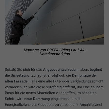
Verwendung von eingebetteten
Dienstleistungen
Name
lissc
Anbieter
LinkedIn
Laufzeit
1 Jahr
Montage von PREFA Sidings auf Alu-
Unterkonstruktion
Wird verwendet, um sicherzustellen, dass
Zweck
das richtige SameSite-Attribut für alle
Cookies in diesem Browser vorhanden ist
Sobald Sie sich für das
Angebot entschieden
haben,
beginnt
die Umsetzung
. Zunächst erfolgt ggf. die
Demontage der
alten Fassade
. Falls eine alte Putz- oder Verkleidungsschicht
Name
_fbp
vorhanden ist, wird diese sorgfältig entfernt, um eine saubere
Basis für die neuen Materialien zu schaffen. Im nächsten
Anbieter
Facebook
Schritt wird
neue Dämmung
eingebracht, um die
Energieeffizienz des Gebäudes zu verbessern. Anschließend
Laufzeit
3 Monate