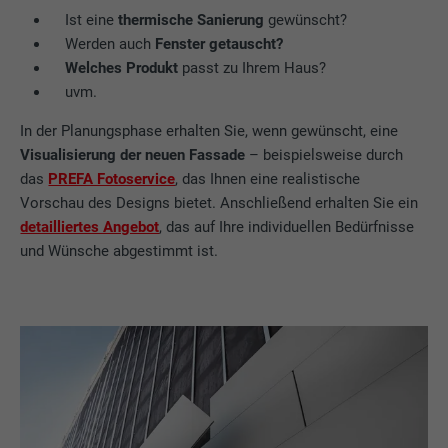
Ist eine
thermische Sanierung
gewünscht?
Anbieter
LinkedIn
Werden auch
Fenster getauscht?
Welches Produkt
passt zu Ihrem Haus?
Laufzeit
29 Tage
uvm.
Wird verwendet, um Besucher auf
In der Planungsphase erhalten Sie, wenn gewünscht, eine
mehreren Webseiten zu verfolgen, um
Visualisierung der neuen Fassade
– beispielsweise durch
Zweck
relevante Werbung basierend auf den
das
PREFA Fotoservice
, das Ihnen eine realistische
Präferenzen des Besuchers zu
Vorschau des Designs bietet. Anschließend erhalten Sie ein
präsentieren.
detailliertes Angebot
, das auf Ihre individuellen Bedürfnisse
und Wünsche abgestimmt ist.
Name
lidc
Anbieter
LinkedIn
Laufzeit
1 Tag
Verwendet vom Social-Networking-Dienst
LinkedIn für die Verfolgung der
Zweck