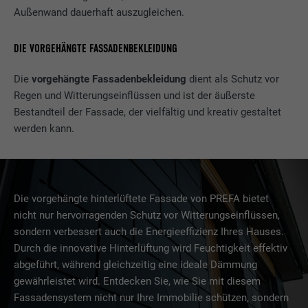
Außenwand dauerhaft auszugleichen.
STATISTIKEN (INKL. US-DIENSTE)
Anbieter
PHP
Die "Statistiken (inkl. US-Dienste)"-Cookies helfen uns zu
DIE VORGEHÄNGTE FASSADENBEKLEIDUNG
verstehen, wie die Website genutzt wird. Informationen werden
Laufzeit
Sessione
gesammelt, um die Nutzererfahrung der Website zu
Die
vorgehängte Fassadenbekleidung
dient als Schutz vor
verbessern.
Questo cookie memorizza la vostra
Regen und Witterungseinflüssen und ist der äußerste
sessione attuale con riferimento alle
Bestandteil der Fassade, der vielfältig und kreativ gestaltet
Cookie-Informationen anzeigen
Name
_ga
applicazioni PHP e garantisce così che
werden kann.
Zweck
tutte le funzioni della pagina che si basano
MARKETING & EXTERNE MEDIEN (INKL. US-DIENSTE)
Anbieter
Google Universal Analytics
sul linguaggio di programmazione PHP
"Marketing & externe Medien (inkl. US-Dienste)"-Cookies
possano essere visualizzate in modo
werden von Werbetreibenden (Drittanbietern) verwendet, um
Laufzeit
2 Jahre
completo.
personalisierte Werbung anzuzeigen. Sie tun dies, indem sie
Die vorgehängte hinterlüftete Fassade von PREFA bietet
Besucher über Websites hinweg beobachten. Wenn diese
Registriert eine eindeutige ID, die verwendet
nicht nur hervorragenden Schutz vor Witterungseinflüssen,
Cookies akzeptiert werden, bedarf der Zugriff auf Inhalte von
Zweck
wird, um statistische Daten dazu, wieder
Name
cookie_optin
sondern verbessert auch die Energieeffizienz Ihres Hauses.
Videoplattformen und Social-Media-Plattformen keiner
Besucher die Website nutzt, zu generieren.
Durch die innovative Hinterlüftung wird Feuchtigkeit effektiv
manuellen Einwilligung mehr.
Anbieter
Sgalinski
abgeführt, während gleichzeitig eine ideale Dämmung
gewährleistet wird. Entdecken Sie, wie Sie mit diesem
Cookie-Informationen anzeigen
Name
NID
Name
_gat
Laufzeit
12 mesi
Fassadensystem nicht nur Ihre Immobilie schützen, sondern