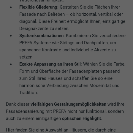
Witterungsanfälligkeit.
Name
_pinterest_ct_ua
Flexible Gliederung
: Gestalten Sie die Flächen Ihrer
Fassade nach Belieben – ob horizontal, vertikal oder
Anbieter
Pinterest
diagonal. Diese Freiheit ermöglicht Ihnen, einzigartige
Designakzente zu setzen.
Laufzeit
1 Jahr
Systemkombinationen
: Kombinieren Sie verschiedene
PREFA Systeme wie Sidings und Dachplatten, um
Dieser Cookie enthält eine eindeutige UUID
spannende Kontraste und individuelle Akzente zu
zum seitenübergreifenden Gruppieren von
Zweck
setzen.
Aktionen, wenn der Nutzer nicht eindeutig
Exakte Anpassung an Ihren Stil
: Wählen Sie die Farbe,
zugeordnet werden kann.
Form und Oberfläche der Fassadenplatten passend
zum Stil Ihres Hauses und schaffen Sie so eine
Name
li_gc
harmonische Verbindung zwischen Modernität und
Tradition.
Anbieter
LinkedIn
Dank dieser
vielfältigen Gestaltungsmöglichkeiten
wird Ihre
Laufzeit
2 Jahre
Fassadensanierung mit PREFA nicht nur funktional, sondern
auch zu einem einzigartigen
optischen Highlight
.
Dient zur Speicherung der Zustimmung der
Hier finden Sie eine Auswahl an Häusern, die durch eine
Zweck
Nutzer zur Verwendung von Cookies für