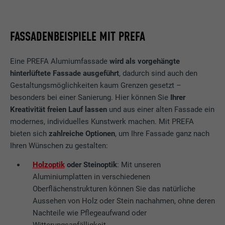
Alle Fassadensysteme und sämtliches Montagezubehör sind
aufeinander abgestimmt und können mit Dachsystemen
Laufzeit
Sitzung
kombiniert werden. Durch dieses Komplettsystem können
FASSADENBEISPIELE MIT PREFA
die PREFA Produkte inklusive Zubehör farblich perfekt
Wird von YouTube (Google) zum Speichern
abgestimmt werden.
Zweck
von Benutzereinstellungen und anderen
Eine PREFA Alumiumfassade
wird als vorgehängte
nicht angegebenen Zwecken verwendet
hinterlüftete Fassade ausgeführt
, dadurch sind auch den
MEHR ZUM KOMPLETTSYSTEM
Gestaltungsmöglichkeiten kaum Grenzen gesetzt –
besonders bei einer Sanierung. Hier können Sie
Ihrer
Name
_gcl_au
Kreativität freien Lauf lassen
und aus einer alten Fassade ein
Anbieter
Google AdSense
modernes, individuelles Kunstwerk machen. Mit PREFA
bieten sich
zahlreiche Optionen
, um Ihre Fassade ganz nach
Laufzeit
3 Monate
Ihren Wünschen zu gestalten:
Holzoptik
oder Steinoptik
: Mit unseren
Wird von Google AdSense zum
Experimentieren mit Werbungseffizienz auf
Aluminiumplatten in verschiedenen
Zweck
Webseiten verwendet, die ihre Dienste
Oberflächenstrukturen können Sie das natürliche
nutzen.
Aussehen von Holz oder Stein nachahmen, ohne deren
Nachteile wie Pflegeaufwand oder