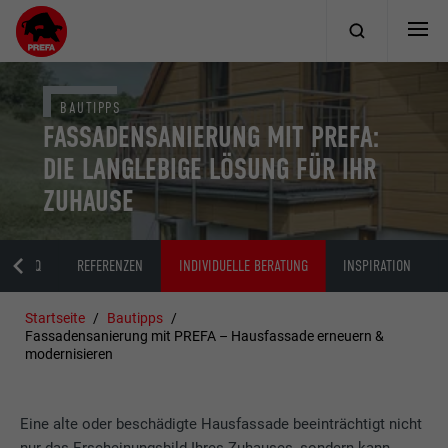
BAUTIPPS
FASSADENSANIERUNG MIT PREFA:
DIE LANGLEBIGE LÖSUNG FÜR IHR
ZUHAUSE
FAQ
REFERENZEN
INDIVIDUELLE BERATUNG
INSPIRATION
Startseite
Bautipps
Fassadensanierung mit PREFA – Hausfassade erneuern &
modernisieren
Eine alte oder beschädigte Hausfassade beeinträchtigt nicht
nur das Erscheinungsbild Ihres Zuhauses, sondern kann