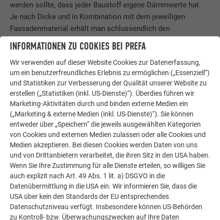
werden sollte, dass jeder Baustoff eigene Dämmwerte hat.
Je nach Dicke und in Kombination mit dem jeweiligen
Fassadenmaterial erhält man schlussendlich den
gewünschten Zielwert. Hauptaufgabe der Wärmedämmung
INFORMATIONEN ZU COOKIES BEI PREFA
ist es, den
Wärmefluss zwischen Wohnraum und
Wir verwenden auf dieser Website Cookies zur Datenerfassung,
Außenbereich zu minimieren
und die Entstehung von
um ein benutzerfreundliches Erlebnis zu ermöglichen („Essenziell“)
Wärmebrücken zu verhindern. Das bedeutet, dass
und Statistiken zur Verbesserung der Qualität unserer Website zu
Heizenergie nicht verloren gehen kann und die Mauer im
erstellen („Statistiken (inkl. US-Dienste)“). Überdies führen wir
Winter nicht auskühlt. Ist die Dämmung nicht ausreichend
Marketing-Aktivitäten durch und binden externe Medien ein
vorhanden, so können trotzdem Wärmebrücken entstehen.
(„Marketing & externe Medien (inkl. US-Dienste)“). Sie können
Durch die spezielle Konstruktion einer vorgehängten
entweder über „Speichern“ die jeweils ausgewählten Kategorien
hinterlüfteten Fassade ist die Wärmedämmung von äußeren
von Cookies und externen Medien zulassen oder alle Cookies und
Medien akzeptieren. Bei diesen Cookies werden Daten von uns
Witterungseinflüssen geschützt. Des Weiteren bietet sie
und von Drittanbietern verarbeitet, die ihren Sitz in den USA haben.
wirksamen Schutz vor Schall und Lärm von draußen.
Wenn Sie Ihre Zustimmung für alle Dienste erteilen, so willigen Sie
auch explizit nach Art. 49 Abs. 1 lit. a) DSGVO in die
Der
U-Wert (Wärmedurchgangskoeffizient)
ist die wichtigste
Datenübermittlung in die USA ein. Wir informieren Sie, dass die
Kennzahl im Zusammenhang mit Wärmedämmung. Er gibt
USA über kein den Standards der EU entsprechendes
jene Wärmeleistung an, die pro Quadratmeter eines
Datenschutzniveau verfügt. Insbesondere können US-Behörden
Bauelements strömt, wenn der Temperaturunterschied
zu Kontroll- bzw. Überwachungszwecken auf Ihre Daten