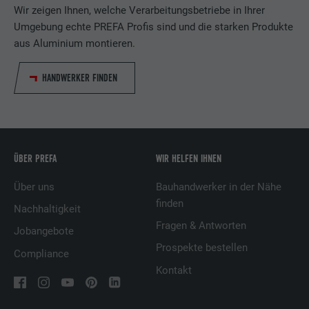
Wir zeigen Ihnen, welche Verarbeitungsbetriebe in Ihrer
Name
lissc
Umgebung echte PREFA Profis sind und die starken Produkte
aus Aluminium montieren.
Anbieter
LinkedIn
Laufzeit
1 Jahr
HANDWERKER FINDEN
Wird verwendet, um sicherzustellen, dass
Zweck
das richtige SameSite-Attribut für alle
Cookies in diesem Browser vorhanden ist
ÜBER PREFA
WIR HELFEN IHNEN
Name
_fbp
Über uns
Bauhandwerker in der Nähe
finden
Nachhaltigkeit
Anbieter
Facebook
Fragen & Antworten
Jobangebote
Laufzeit
3 Monate
Prospekte bestellen
Compliance
Kontakt
Wird von Facebook genutzt, um eine Reihe
von Werbeprodukten anzuzeigen, zum
Zweck
Beispiel Echtzeitgebote dritter