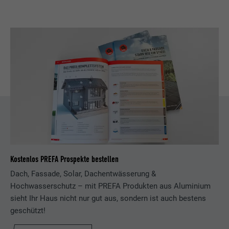
Laufzeit
90 Tage
Name
lang
Wird testweise gesetzt, um zu prüfen, ob
Anbieter
LinkedIn
der Browser das Setzen von Cookies
Zweck
erlaubt. Enthält keine
Laufzeit
Sitzung
Identifikationsmerkmale.
Eingestellt von LinkedIn, wenn eine
Zweck
Webseite ein eingebettetes "Folgen Sie
uns"-Fenster enthält.
Name
bcookie
Kostenlos PREFA Prospekte bestellen
Anbieter
LinkedIn
Dach, Fassade, Solar, Dachentwässerung &
Laufzeit
2 Jahre
Hochwasserschutz – mit PREFA Produkten aus Aluminium
sieht Ihr Haus nicht nur gut aus, sondern ist auch bestens
Verwendet vom Social-Networking-Dienst
geschützt!
LinkedIn für die Verfolgung der
Zweck
Verwendung von eingebetteten