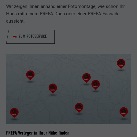
Wir zeigen Ihnen anhand einer Fotomontage, wie schön Ihr
Wird verwendet, um Besucher auf
Haus mit einem PREFA Dach oder einer PREFA Fassade
mehreren Webseiten zu verfolgen, um
aussieht.
Zweck
relevante Werbung basierend auf den
Präferenzen des Besuchers zu
ZUM FOTOSERVICE
präsentieren.
Name
lidc
Anbieter
LinkedIn
Laufzeit
1 Tag
Verwendet vom Social-Networking-Dienst
LinkedIn für die Verfolgung der
Zweck
Verwendung von eingebetteten
Dienstleistungen
PREFA Verleger in Ihrer Nähe finden