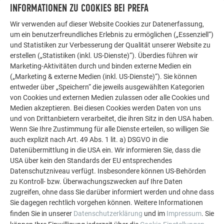
INFORMATIONEN ZU COOKIES BEI PREFA
Wir verwenden auf dieser Website Cookies zur Datenerfassung,
um ein benutzerfreundliches Erlebnis zu ermöglichen („Essenziell“)
und Statistiken zur Verbesserung der Qualität unserer Website zu
erstellen („Statistiken (inkl. US-Dienste)“). Überdies führen wir
Marketing-Aktivitäten durch und binden externe Medien ein
(„Marketing & externe Medien (inkl. US-Dienste)“). Sie können
entweder über „Speichern“ die jeweils ausgewählten Kategorien
von Cookies und externen Medien zulassen oder alle Cookies und
Medien akzeptieren. Bei diesen Cookies werden Daten von uns
und von Drittanbietern verarbeitet, die ihren Sitz in den USA haben.
Wenn Sie Ihre Zustimmung für alle Dienste erteilen, so willigen Sie
auch explizit nach Art. 49 Abs. 1 lit. a) DSGVO in die
Datenübermittlung in die USA ein. Wir informieren Sie, dass die
USA über kein den Standards der EU entsprechendes
40 JAHRE FARBGARANTIE MIT DER P.10
Datenschutzniveau verfügt. Insbesondere können US-Behörden
zu Kontroll- bzw. Überwachungszwecken auf Ihre Daten
QUALITÄT
zugreifen, ohne dass Sie darüber informiert werden und ohne dass
Sie dagegen rechtlich vorgehen können. Weitere Informationen
Wohnen Sie in einer Region mit zahlreichen Ziegeldächern
finden Sie in unserer
Datenschutzerklärung
und im
Impressum
. Sie