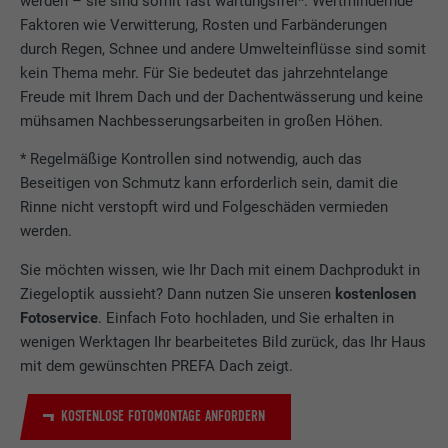
werden – sie sind somit fast wartungsfrei*. Wertmindernde
i gruppi di coockie che sono stati accettati
Dieses Cookie enthält eine eindeutige ID,
Faktoren wie Verwitterung, Rosten und Farbänderungen
Wird von Google Analytics verwendet, um
dall’utente.
Zweck
über die Ihre bevorzugten Einstellungen
durch Regen, Schnee und andere Umwelteinflüsse sind somit
die Anforderungsrate einzuschränken.
und andere Informationen gespeichert
kein Thema mehr. Für Sie bedeutet das jahrzehntelange
werden, insbesondere Ihre bevorzugte
Freude mit Ihrem Dach und der Dachentwässerung und keine
Zweck
Sprache, wie viele Suchergebnisse pro Seite
Name
_gid
mühsamen Nachbesserungsarbeiten in großen Höhen.
angezeigt werden sollen (z. B. 10 oder 20)
und ob der Google SafeSearch-Filter
* Regelmäßige Kontrollen sind notwendig, auch das
Anbieter
Google Universal Analytics
aktiviert sein soll.
Beseitigen von Schmutz kann erforderlich sein, damit die
Rinne nicht verstopft wird und Folgeschäden vermieden
Laufzeit
1 Tag
werden.
Name
lang
Registriert eine eindeutige ID, die verwendet
Sie möchten wissen, wie Ihr Dach mit einem Dachprodukt in
Zweck
wird, um statistische Daten dazu, wieder
Anbieter
ads.linkedin.com
Ziegeloptik aussieht? Dann nutzen Sie unseren
kostenlosen
Besucher die Website nutzt, zu generieren.
Fotoservice
. Einfach Foto hochladen, und Sie erhalten in
Laufzeit
Sitzung
wenigen Werktagen Ihr bearbeitetes Bild zurück, das Ihr Haus
mit dem gewünschten PREFA Dach zeigt.
Name
_gaexp
Speichert die vom Benutzer ausgewählte
Zweck
Sprach version einer Webseite.
Anbieter
Google Optimize
KOSTENLOSE FOTOMONTAGE ANFORDERN