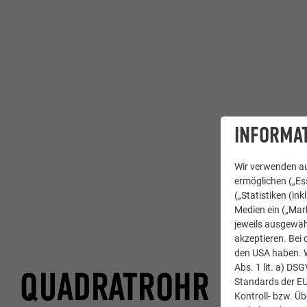
INFORMAT
Wir verwenden au
ermöglichen („Ess
(„Statistiken (in
Medien ein („Mark
jeweils ausgewäh
akzeptieren. Bei 
den USA haben. We
Abs. 1 lit. a) DS
QUADRATROHR
Standards der E
Kontroll- bzw. Ü