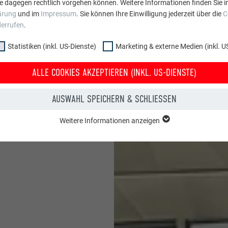
e dagegen rechtlich vorgehen können. Weitere Informationen finden Sie i
ärung
und im
Impressum
. Sie können Ihre Einwilligung jederzeit über die
C
obuster Technik. Es fügt
derrufen
.
ckte Befestigung.
Statistiken (inkl. US-Dienste)
Marketing & externe Medien (inkl. U
anzeigen
ALLE COOKIES AKZEPTIEREN (INKL. US-DIENSTE)
AUSWAHL SPEICHERN & SCHLIESSEN
Weitere Informationen anzeigen
ppe "Essenziell" werden für grundlegende Funktionen der Website benötig
dass die Website einwandfrei funktioniert.
Cookie-Informationen anzeigen
PHPSESSID
NKL. US-DIENSTE)
PHP
 (inkl. US-Dienste)"-Cookies helfen uns zu verstehen, wie die Website genut
werden gesammelt, um die Nutzererfahrung der Website zu verbessern.
Sessione