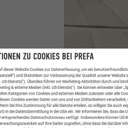
IONEN ZU COOKIES BEI PREFA
f dieser Website Cookies zur Datenerfassung, um ein benutzerfreundliche
enziell“) und Statistiken zur Verbesserung der Qualität unserer Website z
kl. US-Dienste)“). Überdies führen wir Marketing-Aktivitäten durch und bin
eting & externe Medien (inkl. US-Dienste)“). Sie können entweder über „S
lten Kategorien von Cookies und externen Medien zulassen oder alle Co
diesen Cookies werden Daten von uns und von Drittanbietern verarbeitet, di
nn Sie Ihre Zustimmung für alle Dienste erteilen, so willigen Sie auch exp
GVO in die Datenübermittlung in die USA ein. Wir informieren Sie, dass die 
U entsprechendes Datenschutzniveau verfügt. Insbesondere können US-
berwachungszwecken auf Ihre Daten zugreifen, ohne dass Sie darüber inf