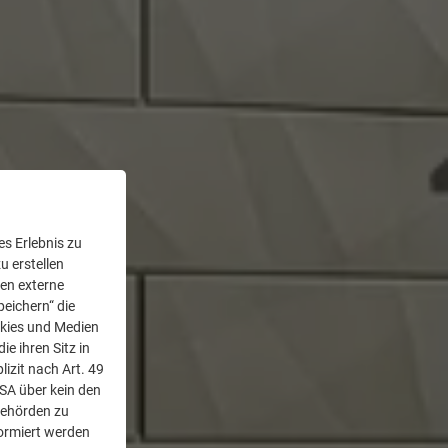
s Erlebnis zu
u erstellen
den externe
peichern“ die
okies und Medien
e ihren Sitz in
lizit nach Art. 49
USA über kein den
Behörden zu
ormiert werden