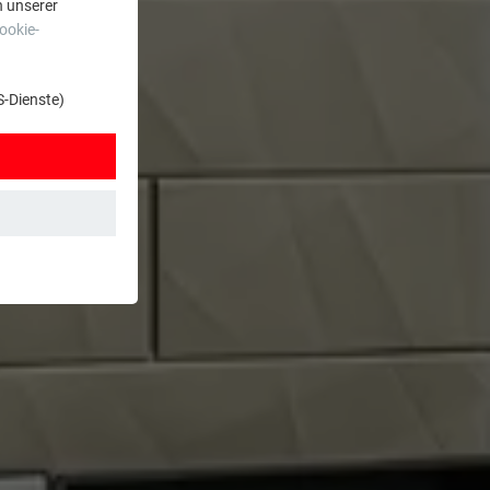
n unserer
ookie-
S-Dienste)
t. Dadurch ist
zt wird.