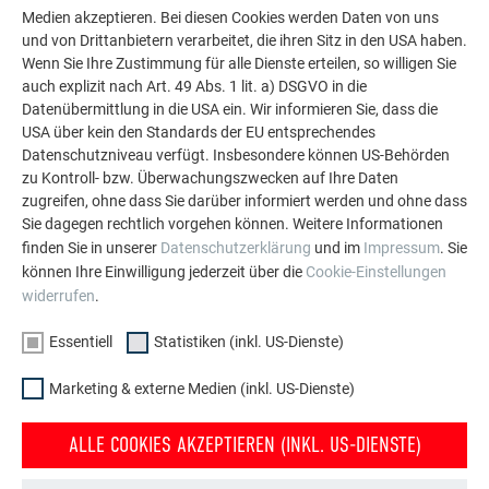
HINWEIS
Medien akzeptieren. Bei diesen Cookies werden Daten von uns
und von Drittanbietern verarbeitet, die ihren Sitz in den USA haben.
Für Unterstützung zu objektbezogenen Berechnungen
Wenn Sie Ihre Zustimmung für alle Dienste erteilen, so willigen Sie
wenden Sie sich bitte an die PREFA Produkttechnik
auch explizit nach Art. 49 Abs. 1 lit. a) DSGVO in die
unter
ufficiotecnico@prefa.com
.
Datenübermittlung in die USA ein. Wir informieren Sie, dass die
USA über kein den Standards der EU entsprechendes
Datenschutzniveau verfügt. Insbesondere können US-Behörden
zu Kontroll- bzw. Überwachungszwecken auf Ihre Daten
ZURÜCK
WEITER
zugreifen, ohne dass Sie darüber informiert werden und ohne dass
Sie dagegen rechtlich vorgehen können. Weitere Informationen
finden Sie in unserer
Datenschutzerklärung
und im
Impressum
. Sie
können Ihre Einwilligung jederzeit über die
Cookie-Einstellungen
widerrufen
.
ÜBER PREFA
WIR HELFEN IHNEN
Essentiell
Statistiken (inkl. US-Dienste)
Über uns
Bauhandwerker in der Nähe
finden
Nachhaltigkeit
Marketing & externe Medien (inkl. US-Dienste)
Fragen & Antworten
Jobangebote
ALLE COOKIES AKZEPTIEREN (INKL. US-DIENSTE)
Prospekte bestellen
Compliance
Kontakt