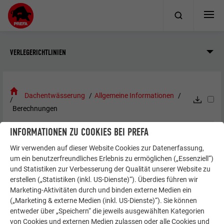
VERLEGERICHTLINIEN
Dachentwässerung
Allgemeine Informationen
Berechnungen
INFORMATIONEN ZU COOKIES BEI PREFA
BERECHNUNGEN
Wir verwenden auf dieser Website Cookies zur Datenerfassung,
um ein benutzerfreundliches Erlebnis zu ermöglichen („Essenziell“)
und Statistiken zur Verbesserung der Qualität unserer Website zu
PREFA bietet dem Fachmann Unterstützung für die
erstellen („Statistiken (inkl. US-Dienste)“). Überdies führen wir
Dimensionierung von PREFA Dachentwässerungsprodukten
Marketing-Aktivitäten durch und binden externe Medien ein
an.
(„Marketing & externe Medien (inkl. US-Dienste)“). Sie können
entweder über „Speichern“ die jeweils ausgewählten Kategorien
von Cookies und externen Medien zulassen oder alle Cookies und