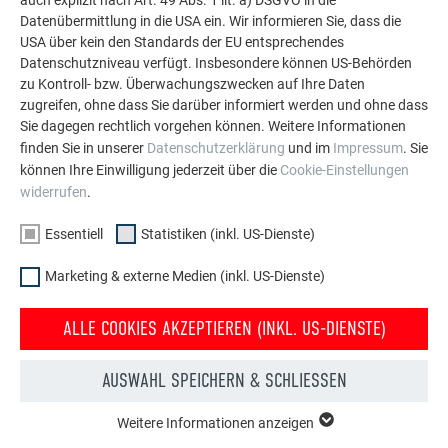
Unmittelbar nach Erhalt der Lieferung: Prüfen Sie die
Datenübermittlung in die USA ein. Wir informieren Sie, dass die
Palette auf sichtbare Schäden.
USA über kein den Standards der EU entsprechendes
Beim Entpacken der Palette: Prüfen Sie die
Datenschutzniveau verfügt. Insbesondere können US-Behörden
Plattenkanten auf Beschädigungen.
zu Kontroll- bzw. Überwachungszwecken auf Ihre Daten
zugreifen, ohne dass Sie darüber informiert werden und ohne dass
Das Entpacken und Verpacken der Paletten muss an
Sie dagegen rechtlich vorgehen können. Weitere Informationen
einem sauberen Ort durchgeführt werden.
finden Sie in unserer
Datenschutzerklärung
und im
Impressum
. Sie
Um ein Durchhängen zu vermeiden, sollen die Platten
können Ihre Einwilligung jederzeit über die
Cookie-Einstellungen
immer senkrecht getragen werden.
widerrufen
.
Es sollen auf der Schutzfolie und der Oberfläche der
PREFA Verbundplatten keine Klebebänder, Lackstifte
Essentiell
Statistiken (inkl. US-Dienste)
oder Aufkleber verwendet werden, denn Weichmacher
können durch die Folien dringen und die lackierte
Marketing & externe Medien (inkl. US-Dienste)
Oberfläche angreifen.
Bei punktueller Ablösung der Schutzfolie (z. B.
ALLE COOKIES AKZEPTIEREN (INKL. US-DIENSTE)
während der Bearbeitung oder der Montage) können
im Laufe der Zeit Schmutzränder entstehen, die
AUSWAHL SPEICHERN & SCHLIESSEN
schwer oder gar nicht mehr entfernt werden können.
Weitere Informationen anzeigen
ESSENTIELL