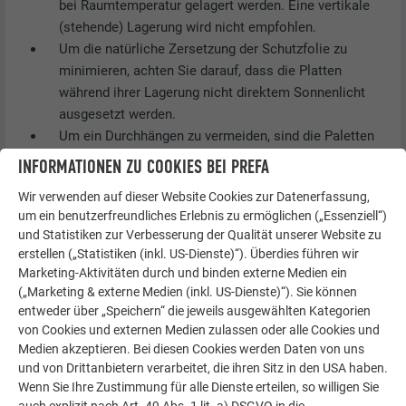
bei Raumtemperatur gelagert werden. Eine vertikale
(stehende) Lagerung wird nicht empfohlen.
Um die natürliche Zersetzung der Schutzfolie zu
minimieren, achten Sie darauf, dass die Platten
während ihrer Lagerung nicht direktem Sonnenlicht
ausgesetzt werden.
Um ein Durchhängen zu vermeiden, sind die Paletten
an mehreren Stellen über die gesamte Länge zu
INFORMATIONEN ZU COOKIES BEI PREFA
stützen (z. B. mit Holzlatten), sodass sie eben
Wir verwenden auf dieser Website Cookies zur Datenerfassung,
aufliegen.
um ein benutzerfreundliches Erlebnis zu ermöglichen („Essenziell“)
Stapeln Sie maximal vier voll beladene Paletten
und Statistiken zur Verbesserung der Qualität unserer Website zu
übereinander.
erstellen („Statistiken (inkl. US-Dienste)“). Überdies führen wir
Stapeln Sie keine unterschiedlichen Palettengrößen
Marketing-Aktivitäten durch und binden externe Medien ein
übereinander.
(„Marketing & externe Medien (inkl. US-Dienste)“). Sie können
Belasten Sie die Paletten nicht mit schweren
entweder über „Speichern“ die jeweils ausgewählten Kategorien
von Cookies und externen Medien zulassen oder alle Cookies und
Gegenständen.
Medien akzeptieren. Bei diesen Cookies werden Daten von uns
HANDLING
und von Drittanbietern verarbeitet, die ihren Sitz in den USA haben.
Wenn Sie Ihre Zustimmung für alle Dienste erteilen, so willigen Sie
auch explizit nach Art. 49 Abs. 1 lit. a) DSGVO in die