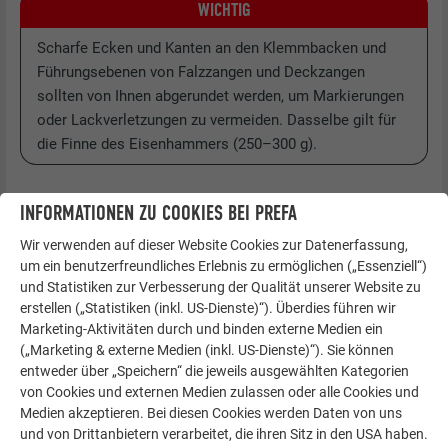
WICHTIG
Scharfe Ecken und Kanten an den Klemmbacken und
Führungsebenen von Falzzangen und Deckzangen
sollten von Ihnen abgerundet werden, um Markierungen
oder Lackverletzungen zu vermeiden. Dasselbe gilt für
die Finne des Eisenhammers (250–300 g).
INFORMATIONEN ZU COOKIES BEI PREFA
Wir verwenden auf dieser Website Cookies zur Datenerfassung,
um ein benutzerfreundliches Erlebnis zu ermöglichen („Essenziell“)
und Statistiken zur Verbesserung der Qualität unserer Website zu
erstellen („Statistiken (inkl. US-Dienste)“). Überdies führen wir
Marketing-Aktivitäten durch und binden externe Medien ein
(„Marketing & externe Medien (inkl. US-Dienste)“). Sie können
entweder über „Speichern“ die jeweils ausgewählten Kategorien
von Cookies und externen Medien zulassen oder alle Cookies und
Medien akzeptieren. Bei diesen Cookies werden Daten von uns
und von Drittanbietern verarbeitet, die ihren Sitz in den USA haben.