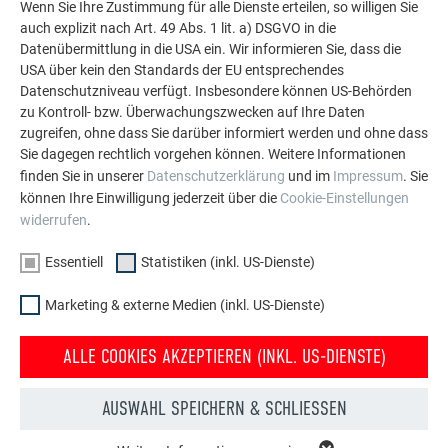
Wenn Sie Ihre Zustimmung für alle Dienste erteilen, so willigen Sie
auch explizit nach Art. 49 Abs. 1 lit. a) DSGVO in die
Datenübermittlung in die USA ein. Wir informieren Sie, dass die
USA über kein den Standards der EU entsprechendes
Datenschutzniveau verfügt. Insbesondere können US-Behörden
zu Kontroll- bzw. Überwachungszwecken auf Ihre Daten
zugreifen, ohne dass Sie darüber informiert werden und ohne dass
Sie dagegen rechtlich vorgehen können. Weitere Informationen
finden Sie in unserer
Datenschutzerklärung
und im
Impressum
. Sie
können Ihre Einwilligung jederzeit über die
Cookie-Einstellungen
widerrufen
.
Essentiell
Statistiken (inkl. US-Dienste)
Nageltasche
rechte
Fassadenzange
mit 2 Fächern
Idealschere
45°
Marketing & externe Medien (inkl. US-Dienste)
Eisenhammer
Durchlaufschere
Falzöffnerzange
250-300 g
Farbschnur
Schaleisen
ALLE COOKIES AKZEPTIEREN (INKL. US-DIENSTE)
Holzhammer
Beißzange
eventuell
Deckzange
Fassadenzange
Knieschützer
AUSWAHL SPEICHERN & SCHLIESSEN
linke
gerade
Idealschere