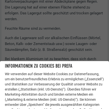
Kartonverpackungen mit einer Abdeckplane gegen Regen.
Die Lagerung hat auf einer ebenen Fläche stehend zu
erfolgen. Das Lagergut sollte geschützt und trocken gelagert
werden.
Feuchte Räume sind zu vermeiden.
Auch die Lagerware soll vor alkalischen Einflüssen (Mörtel,
Beton, Kalk- oder Zementstaub usw.) sowie Laugen- oder
Säuredämpfen, Salz (z. B. Straßensalz) geschützt sein.
Bei blankem Aluminium ist zu beachten, dass sich durch
Wasser (z. B. durch Kondensat oder Niederschlag)
INFORMATIONEN ZU COOKIES BEI PREFA
Oxydationserscheinungen in Form von schwarzen oder
Wir verwenden auf dieser Website Cookies zur Datenerfassung,
weißen Flecken bilden können. Die Lebensdauer wird
um ein benutzerfreundliches Erlebnis zu ermöglichen („Essenziell“)
dadurch nicht beeinträchtigt, sofern nicht andere chemische
und Statistiken zur Verbesserung der Qualität unserer Website zu
Einflüsse zu einer weiteren Zersetzung des Aluminiums
erstellen („Statistiken (inkl. US-Dienste)“). Überdies führen wir
beitragen.
Marketing-Aktivitäten durch und binden externe Medien ein
(„Marketing & externe Medien (inkl. US-Dienste)“). Sie können
entweder über „Speichern“ die jeweils ausgewählten Kategorien