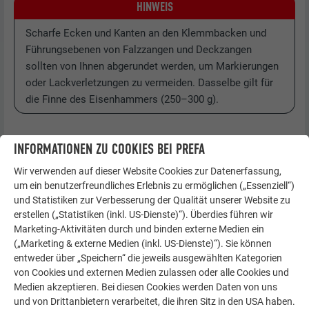
HINWEIS
Scharfe Ecken und Kanten an den Klemmbacken und
Führungsebenen von Falzzangen und Deckzangen
sollten von Ihnen abgerundet werden, um Markierungen
oder Lackverletzungen zu vermeiden. Dasselbe gilt für
die Finne des Eisenhammers (250–300 g).
INFORMATIONEN ZU COOKIES BEI PREFA
Wir verwenden auf dieser Website Cookies zur Datenerfassung,
um ein benutzerfreundliches Erlebnis zu ermöglichen („Essenziell“)
und Statistiken zur Verbesserung der Qualität unserer Website zu
erstellen („Statistiken (inkl. US-Dienste)“). Überdies führen wir
Marketing-Aktivitäten durch und binden externe Medien ein
(„Marketing & externe Medien (inkl. US-Dienste)“). Sie können
entweder über „Speichern“ die jeweils ausgewählten Kategorien
von Cookies und externen Medien zulassen oder alle Cookies und
Medien akzeptieren. Bei diesen Cookies werden Daten von uns
und von Drittanbietern verarbeitet, die ihren Sitz in den USA haben.