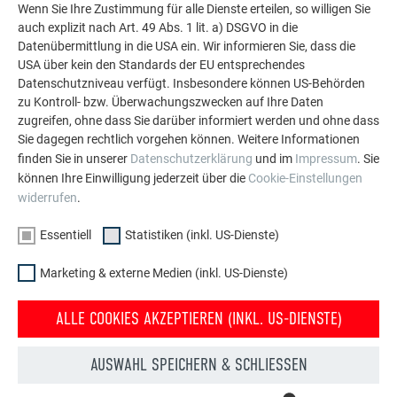
Wenn Sie Ihre Zustimmung für alle Dienste erteilen, so willigen Sie
auch explizit nach Art. 49 Abs. 1 lit. a) DSGVO in die
Datenübermittlung in die USA ein. Wir informieren Sie, dass die
USA über kein den Standards der EU entsprechendes
Datenschutzniveau verfügt. Insbesondere können US-Behörden
zu Kontroll- bzw. Überwachungszwecken auf Ihre Daten
zugreifen, ohne dass Sie darüber informiert werden und ohne dass
Sie dagegen rechtlich vorgehen können. Weitere Informationen
finden Sie in unserer
Datenschutzerklärung
und im
Impressum
. Sie
können Ihre Einwilligung jederzeit über die
Cookie-Einstellungen
widerrufen
.
Essentiell
Statistiken (inkl. US-Dienste)
Nageltasche
rechte
Fassadenzange
mit 2 Fächern
Idealschere
45°
Marketing & externe Medien (inkl. US-Dienste)
Eisenhammer
Durchlaufschere
Falzöffnerzange
250-300 g
Farbschnur
Schaleisen
ALLE COOKIES AKZEPTIEREN (INKL. US-DIENSTE)
Holzhammer
Beißzange
eventuell
Deckzange
Fassadenzange
Knieschützer
AUSWAHL SPEICHERN & SCHLIESSEN
linke
gerade
Idealschere