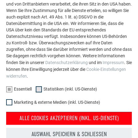
und von Drittanbietern verarbeitet, die ihren Sitz in den USA haben.
Wenn Sie Ihre Zustimmung für alle Dienste erteilen, so willigen Sie
Basisbefestigung
auch explizit nach Art. 49 Abs. 1 lit. a) DSGVO in die
Datenübermittlung in die USA ein. Wir informieren Sie, dass die
Direkt, mit 3 (kleines Paneel) bzw. 5 (großes Paneel)
USA über kein den Standards der EU entsprechendes
Rillennägel 2,8/25
Datenschutzniveau verfügt. Insbesondere können US-Behörden
zu Kontroll- bzw. Überwachungszwecken auf Ihre Daten
zugreifen, ohne dass Sie darüber informiert werden und ohne dass
Sie dagegen rechtlich vorgehen können. Weitere Informationen
finden Sie in unserer
Datenschutzerklärung
und im
Impressum
. Sie
können Ihre Einwilligung jederzeit über die
Cookie-Einstellungen
widerrufen
.
Essentiell
Statistiken (inkl. US-Dienste)
Marketing & externe Medien (inkl. US-Dienste)
ALLE COOKIES AKZEPTIEREN (INKL. US-DIENSTE)
AUSWAHL SPEICHERN & SCHLIESSEN