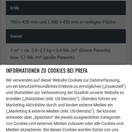
Größe
700 × 420 mm und 1.400 × 420 mm in verlegter Fläche
Gewicht
1 m² = ca. 2,4–2,5 kg = 3,4 Stk./m² (kleine Paneele)
bzw. 1,7 Stk./m² (große Paneele)
INFORMATIONEN ZU COOKIES BEI PREFA
Dachneigung
Wir verwenden auf dieser Website Cookies zur Datenerfassung,
Ab 17° = ca. 31 %
um ein benutzerfreundliches Erlebnis zu ermöglichen („Essenziell“)
und Statistiken zur Verbesserung der Qualität unserer Website zu
erstellen („Statistiken (inkl. US-Dienste)“). Überdies führen wir
Unterkonstruktion und Trennlage
Marketing-Aktivitäten durch und binden externe Medien ein
(„Marketing & externe Medien (inkl. US-Dienste)“). Sie können
Siehe Kapitel „Allgemeine Informationen",
entweder über „Speichern“ die jeweils ausgewählten Kategorien
bis 25° Dachneigung ist eine Bitumentrennlage
von Cookies und externen Medien zulassen oder alle Cookies und
erforderlich.
Medien akzeptieren. Bei diesen Cookies werden Daten von uns