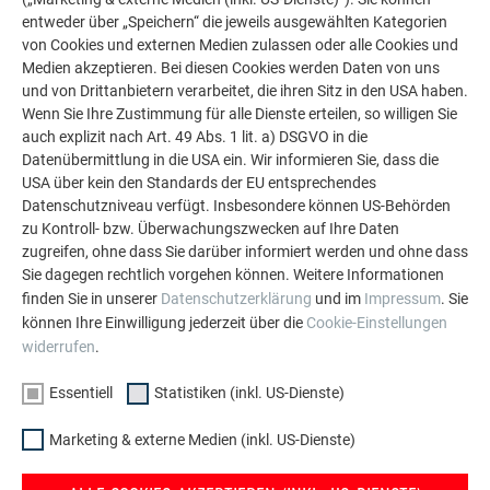
Ausrichten der Reihe und anschließend die Schrauben
entweder über „Speichern“ die jeweils ausgewählten Kategorien
mit einem Anzugsmoment von 35 Nm anziehen. Es
von Cookies und externen Medien zulassen oder alle Cookies und
Medien akzeptieren. Bei diesen Cookies werden Daten von uns
dürfen nur die mitgelieferten Originalschrauben zur
und von Drittanbietern verarbeitet, die ihren Sitz in den USA haben.
Befestigung verwendet werden.
Wenn Sie Ihre Zustimmung für alle Dienste erteilen, so willigen Sie
PREFA Sailerklemmen können auch im Bereich der
auch explizit nach Art. 49 Abs. 1 lit. a) DSGVO in die
Hafte aufgesetzt werden. Die Längs- und Querdehnung
Datenübermittlung in die USA ein. Wir informieren Sie, dass die
der Scharen wird dadurch nicht beeinträchtigt.
USA über kein den Standards der EU entsprechendes
Die Sailerklemmen müssen im rechten Winkel zur
Datenschutzniveau verfügt. Insbesondere können US-Behörden
Dachfläche montiert werden.
zu Kontroll- bzw. Überwachungszwecken auf Ihre Daten
zugreifen, ohne dass Sie darüber informiert werden und ohne dass
Um ein Ausschieben oder Drehen der Rohre zu
Sie dagegen rechtlich vorgehen können. Weitere Informationen
verhindern, ist jedes Rohr mittig einmal zu fixieren. Die
finden Sie in unserer
Datenschutzerklärung
und im
Impressum
. Sie
Rohrdurchzüge im Stoßbereich mit den
können Ihre Einwilligung jederzeit über die
Cookie-Einstellungen
mitgelieferten Verbindungsmuffen verbinden. Die
widerrufen
.
Rohrdehnung wird durch das Schaumstoffelement in
der Verbindungsmuffe gewährleistet. Der
Essentiell
Statistiken (inkl. US-Dienste)
Überstand im Randbereich darf maximal 30 cm
betragen.
Marketing & externe Medien (inkl. US-Dienste)
Im Traufenbereich sind doppelte Sailerklemmen mit