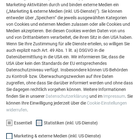
Verlegung auf Vollschalung seitens PREFA wie folgt
Marketing-Aktivitäten durch und binden externe Medien ein
definiert:
(„Marketing & externe Medien (inkl. US-Dienste)“). Sie können
entweder über „Speichern“ die jeweils ausgewählten Kategorien
Brettbreite: 80–160 mm
von Cookies und externen Medien zulassen oder alle Cookies und
Brettstärke: mind. 24 mm (mind. 22 mm in trockenem
Medien akzeptieren. Bei diesen Cookies werden Daten von uns
und von Drittanbietern verarbeitet, die ihren Sitz in den USA haben.
Zustand)
Wenn Sie Ihre Zustimmung für alle Dienste erteilen, so willigen Sie
Holzfeuchtigkeit: max. 20 %
auch explizit nach Art. 49 Abs. 1 lit. a) DSGVO in die
Datenübermittlung in die USA ein. Wir informieren Sie, dass die
Platten aus Holzwerkstoffen
USA über kein den Standards der EU entsprechendes
Unabhängig von nationalen Normen und Regelwerken sind
Datenschutzniveau verfügt. Insbesondere können US-Behörden
zu Kontroll- bzw. Überwachungszwecken auf Ihre Daten
die Rahmenbedingungen („Mindestanforderungen“) für die
zugreifen, ohne dass Sie darüber informiert werden und ohne dass
Verlegung auf Holzwerkstoffplatten seitens PREFA wie folgt
Sie dagegen rechtlich vorgehen können. Weitere Informationen
definiert:
finden Sie in unserer
Datenschutzerklärung
und im
Impressum
. Sie
können Ihre Einwilligung jederzeit über die
Cookie-Einstellungen
Dicke der Holzwerkstoffplatten: mind. 22 mm*
widerrufen
.
Bei Verlegung auf Holzwerkstoffplatten ist eine
Trennlage erforderlich.
Essentiell
Statistiken (inkl. US-Dienste)
*Bei abweichender (geringerer) Plattendicke ist die Dicke, die
Marketing & externe Medien (inkl. US-Dienste)
Auswahl des Befestigungsmittels sowie die Statik der