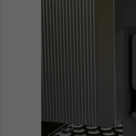
Laufzeit
2 Jahre
Verwendet vom Social-Networking-Dienst
LinkedIn für die Verfolgung der
Zweck
Verwendung von eingebetteten
Dienstleistungen.
Name
bscookie
Anbieter
LinkedIn
Laufzeit
2 Jahre
Verwendet vom Social-Networking-Dienst
LinkedIn für die Verfolgung der
Zweck
Verwendung von eingebetteten
Dienstleistungen.