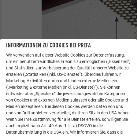
INFORMATIONEN ZU COOKIES BEI PREFA
Wir verwenden auf dieser Website Cookies zur Datenerfassung,
um ein benutzerfreundliches Erlebnis zu ermöglichen („Essenziell“)
und Statistiken zur Verbesserung der Qualität unserer Website zu
erstellen („Statistiken (inkl. US-Dienste)“). Überdies führen wir
Marketing-Aktivitäten durch und binden externe Medien ein
Eine präzise Montage ist wichtig, da diese das
(„Marketing & externe Medien (inkl. US-Dienste)“). Sie können
Erscheinungsbild Ihrer Fassade maßgeblich gestaltet. Je
entweder über „Speichern“ die jeweils ausgewählten Kategorien
exakter die Profile eingemessen und anschließend montiert
von Cookies und externen Medien zulassen oder alle Cookies und
werden, desto leichter werden Sie sich bei der fachgerechten
Medien akzeptieren. Bei diesen Cookies werden Daten von uns
Verlegung tun. Stellen Sie sicher, dass die Hinterlüftung nicht
und von Drittanbietern verarbeitet, die ihren Sitz in den USA haben.
behindert wird.
Wenn Sie Ihre Zustimmung für alle Dienste erteilen, so willigen Sie
auch explizit nach Art. 49 Abs. 1 lit. a) DSGVO in die
Datenübermittlung in die USA ein. Wir informieren Sie, dass die