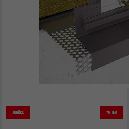
Verwendet vom Social-Networking-Dienst
LinkedIn für die Verfolgung der
Zweck
Verwendung von eingebetteten
Dienstleistungen
Name
lissc
Anbieter
LinkedIn
Laufzeit
1 Jahr
Wird verwendet, um sicherzustellen, dass
Zweck
das richtige SameSite-Attribut für alle
Cookies in diesem Browser vorhanden ist
ZURÜCK
WEITER
Name
_fbp
Anbieter
Facebook