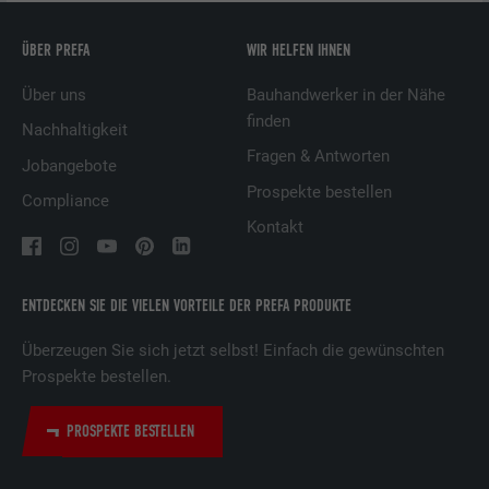
Laufzeit
3 Monate
ÜBER PREFA
WIR HELFEN IHNEN
Über uns
Bauhandwerker in der Nähe
Wird von Facebook genutzt, um eine Reihe
von Werbeprodukten anzuzeigen, zum
finden
Nachhaltigkeit
Zweck
Beispiel Echtzeitgebote dritter
Fragen & Antworten
Jobangebote
Werbetreibender.
Prospekte bestellen
Compliance
Kontakt
Name
fr
Anbieter
Facebook
ENTDECKEN SIE DIE VIELEN VORTEILE DER PREFA PRODUKTE
Laufzeit
3 Monate
Überzeugen Sie sich jetzt selbst! Einfach die gewünschten
Prospekte bestellen.
Wird von Facebook genutzt, um eine Reihe
von Werbeprodukten anzuzeigen, zum
Zweck
PROSPEKTE BESTELLEN
Beispiel Echtzeitgebote dritter
Werbetreibender.