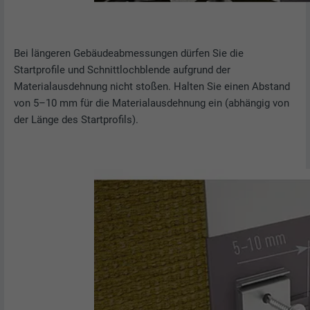
Name
UserMatchHistory
Bei längeren Gebäudeabmessungen dürfen Sie die
Anbieter
LinkedIn
Startprofile und Schnittlochblende aufgrund der
Materialausdehnung nicht stoßen. Halten Sie einen Abstand
Laufzeit
29 Tage
von 5–10 mm für die Materialausdehnung ein (abhängig von
der Länge des Startprofils).
Wird verwendet, um Besucher auf
mehreren Webseiten zu verfolgen, um
Zweck
relevante Werbung basierend auf den
Präferenzen des Besuchers zu
präsentieren.
Name
lidc
Anbieter
LinkedIn
Laufzeit
1 Tag