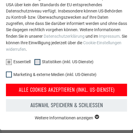
USA über kein den Standards der EU entsprechendes
Datenschutzniveau verfügt. Insbesondere können US-Behörden
zu Kontroll- bzw. Überwachungszwecken auf Ihre Daten
zugreifen, ohne dass Sie darüber informiert werden und ohne dass
Sie dagegen rechtlich vorgehen können. Weitere Informationen
finden Sie in unserer
Datenschutzerklärung
und im
Impressum
. Sie
können Ihre Einwilligung jederzeit über die
Cookie-Einstellungen
widerrufen
.
Essentiell
Statistiken (inkl. US-Dienste)
Marketing & externe Medien (inkl. US-Dienste)
ALLE COOKIES AKZEPTIEREN (INKL. US-DIENSTE)
Seitlicher Anschluss
AUSWAHL SPEICHERN & SCHLIESSEN
Weitere Informationen anzeigen
ESSENTIELL
ZURÜCK
WEITER
Cookies der Gruppe "Essenziell" werden für grundlegende
Funktionen der Website benötigt. Dadurch ist gewährleistet,