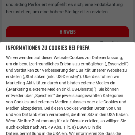
und Siding Perforiert empfiehlt es sich, eine Endabkantung
herzustellen, um eine höhere Steifigkeit zu erzielen.
HINWEIS
Achten Sie bei der Montage des Taschenprofils auf eine
INFORMATIONEN ZU COOKIES BEI PREFA
schlagregendichte Ausführung (Dichtband + Silikon).
Wir verwenden auf dieser Website Cookies zur Datenerfassung,
um ein benutzerfreundliches Erlebnis zu ermöglichen („Essenziell“)
und Statistiken zur Verbesserung der Qualität unserer Website zu
erstellen („Statistiken (inkl. US-Dienste)“). Überdies führen wir
Marketing-Aktivitäten durch und binden externe Medien ein
(„Marketing & externe Medien (inkl. US-Dienste)“). Sie können
entweder über „Speichern“ die jeweils ausgewählten Kategorien
von Cookies und externen Medien zulassen oder alle Cookies und
Medien akzeptieren. Bei diesen Cookies werden Daten von uns
und von Drittanbietern verarbeitet, die ihren Sitz in den USA haben.
Wenn Sie Ihre Zustimmung für alle Dienste erteilen, so willigen Sie
auch explizit nach Art. 49 Abs. 1 lit. a) DSGVO in die
Datenübermittlung in die USA ein. Wir informieren Sie, dass die