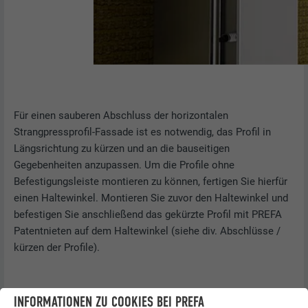
Für einen sauberen Abschluss der horizontalen
Strangpressprofil-Fassade ist es notwendig, das Profil in
Längsrichtung zu kürzen und an die bauseitigen
Gegebenheiten anzupassen. Um die Profile ohne
Befestigungsleiste montieren zu können, fertigen Sie hierfür
einen Haltewinkel. Montieren Sie zuvor den Haltewinkel und
befestigen Sie anschließend das gekürzte Profil mit PREFA
Patentnieten auf dem Haltewinkel (siehe div. Abschlüsse /
kürzen der Profile).
INFORMATIONEN ZU COOKIES BEI PREFA