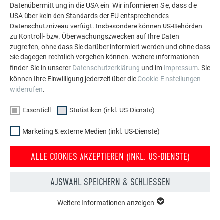
Datenübermittlung in die USA ein. Wir informieren Sie, dass die
500 × 1,5 mm
USA über kein den Standards der EU entsprechendes
600 × 1,5 mm
Datenschutzniveau verfügt. Insbesondere können US-Behörden
zu Kontroll- bzw. Überwachungszwecken auf Ihre Daten
zugreifen, ohne dass Sie darüber informiert werden und ohne dass
Sie dagegen rechtlich vorgehen können. Weitere Informationen
finden Sie in unserer
Datenschutzerklärung
und im
Impressum
. Sie
können Ihre Einwilligung jederzeit über die
Cookie-Einstellungen
widerrufen
.
Essentiell
Statistiken (inkl. US-Dienste)
Marketing & externe Medien (inkl. US-Dienste)
ALLE COOKIES AKZEPTIEREN (INKL. US-DIENSTE)
AUSWAHL SPEICHERN & SCHLIESSEN
Weitere Informationen anzeigen
ESSENTIELL
Cookies der Gruppe "Essenziell" werden für grundlegende
ZURÜCK
WEITER