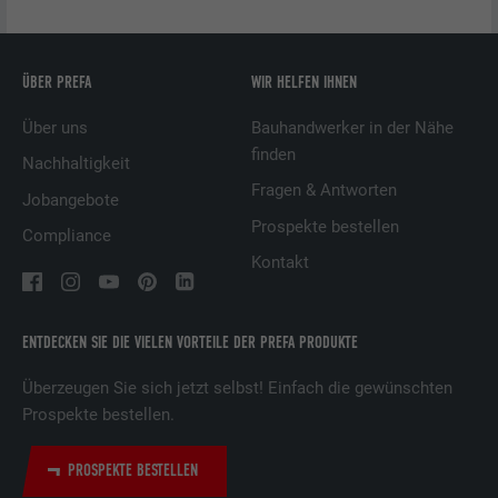
Zweck
erlaubt. Enthält keine
Laufzeit
Sitzung
Identifikationsmerkmale.
ÜBER PREFA
WIR HELFEN IHNEN
Eingestellt von LinkedIn, wenn eine
Zweck
Webseite ein eingebettetes "Folgen Sie
Über uns
Bauhandwerker in der Nähe
uns"-Fenster enthält.
finden
Nachhaltigkeit
Fragen & Antworten
Jobangebote
Name
bcookie
Prospekte bestellen
Compliance
Anbieter
LinkedIn
Kontakt
Laufzeit
2 Jahre
ENTDECKEN SIE DIE VIELEN VORTEILE DER PREFA PRODUKTE
Verwendet vom Social-Networking-Dienst
LinkedIn für die Verfolgung der
Überzeugen Sie sich jetzt selbst! Einfach die gewünschten
Zweck
Verwendung von eingebetteten
Prospekte bestellen.
Dienstleistungen.
PROSPEKTE BESTELLEN