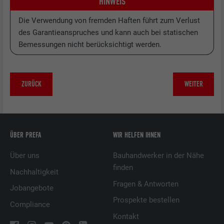
HINWEIS
Die Verwendung von fremden Haften führt zum Verlust
Anbieter
LinkedIn
des Garantieanspruches und kann auch bei statischen
Laufzeit
1 Tag
Bemessungen nicht berücksichtigt werden.
Verwendet vom Social-Networking-Dienst
LinkedIn für die Verfolgung der
Zweck
ZURÜCK
WEITER
Verwendung von eingebetteten
Dienstleistungen
Name
lissc
ÜBER PREFA
WIR HELFEN IHNEN
Anbieter
LinkedIn
Über uns
Bauhandwerker in der Nähe
finden
Nachhaltigkeit
Laufzeit
1 Jahr
Fragen & Antworten
Jobangebote
Prospekte bestellen
Wird verwendet, um sicherzustellen, dass
Compliance
Zweck
das richtige SameSite-Attribut für alle
Kontakt
Cookies in diesem Browser vorhanden ist