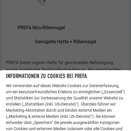
PREFA Niro-Rillennagel
Genagelte Hafte + Rillennagel
PREFA bietet eigene Hafte für geschraubte Befestigung
sowie zugehörige Senkkopfschrauben an. Bei geschraubter
INFORMATIONEN ZU COOKIES BEI PREFA
Ausführung sind sowohl bei den Winkelstehfalz- als auch bei
den Winkelschiebehaften 2 Schrauben je Haft zu verwenden.
Wir verwenden auf dieser Website Cookies zur Datenerfassung,
um ein benutzerfreundliches Erlebnis zu ermöglichen („Essenziell“)
und Statistiken zur Verbesserung der Qualität unserer Website zu
erstellen („Statistiken (inkl. US-Dienste)“). Überdies führen wir
Marketing-Aktivitäten durch und binden externe Medien ein
(„Marketing & externe Medien (inkl. US-Dienste)“). Sie können
entweder über „Speichern“ die jeweils ausgewählten Kategorien
von Cookies und externen Medien zulassen oder alle Cookies und