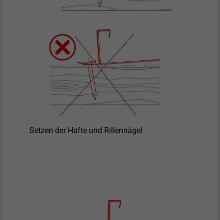
Name
bcookie
Anbieter
LinkedIn
Laufzeit
2 Jahre
Verwendet vom Social-Networking-Dienst
LinkedIn für die Verfolgung der
Zweck
Verwendung von eingebetteten
Dienstleistungen.
Setzen der Hafte und Rillennägel
Name
bscookie
Anbieter
LinkedIn
Laufzeit
2 Jahre