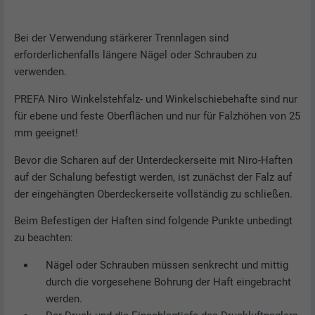
personalisierte Werbung anzuzeigen. Sie tun dies, indem sie
Besucher über Websites hinweg beobachten. Wenn diese
Registriert eine eindeutige ID, die verwendet
Cookies akzeptiert werden, bedarf der Zugriff auf Inhalte von
Zweck
wird, um statistische Daten dazu, wieder
Name
cookie_optin
Bei der Verwendung stärkerer Trennlagen sind
Videoplattformen und Social-Media-Plattformen keiner
Besucher die Website nutzt, zu generieren.
erforderlichenfalls längere Nägel oder Schrauben zu
manuellen Einwilligung mehr.
Anbieter
Sgalinski
verwenden.
Cookie-Informationen anzeigen
Name
NID
Name
_gat
PREFA Niro Winkelstehfalz- und Winkelschiebehafte sind nur
Laufzeit
12 mesi
für ebene und feste Oberflächen und nur für Falzhöhen von 25
Anbieter
Google
Anbieter
Google Analytics
Questo cookie è essenziale per il
mm geeignet!
funzionamento dell’estensione opt-in dei
Laufzeit
6 Monate
Bevor die Scharen auf der Unterdeckerseite mit Niro-Haften
Laufzeit
1 Tag
Zweck
cookie. Deve essere salvato per riconoscere
auf der Schalung befestigt werden, ist zunächst der Falz auf
i gruppi di coockie che sono stati accettati
Dieses Cookie enthält eine eindeutige ID,
Wird von Google Analytics verwendet, um
dall’utente.
der eingehängten Oberdeckerseite vollständig zu schließen.
Zweck
über die Ihre bevorzugten Einstellungen
die Anforderungsrate einzuschränken.
und andere Informationen gespeichert
Beim Befestigen der Haften sind folgende Punkte unbedingt
werden, insbesondere Ihre bevorzugte
zu beachten:
Zweck
Sprache, wie viele Suchergebnisse pro Seite
Name
_gid
angezeigt werden sollen (z. B. 10 oder 20)
Nägel oder Schrauben müssen senkrecht und mittig
und ob der Google SafeSearch-Filter
durch die vorgesehene Bohrung der Haft eingebracht
Anbieter
Google Universal Analytics
aktiviert sein soll.
werden.