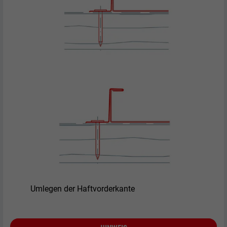
Verwendet vom Social-Networking-Dienst
LinkedIn für die Verfolgung der
Zweck
Verwendung von eingebetteten
Dienstleistungen.
Name
UserMatchHistory
Anbieter
LinkedIn
Laufzeit
29 Tage
Wird verwendet, um Besucher auf
mehreren Webseiten zu verfolgen, um
Zweck
relevante Werbung basierend auf den
Präferenzen des Besuchers zu
Umlegen der Haftvorderkante
präsentieren.
Name
lidc