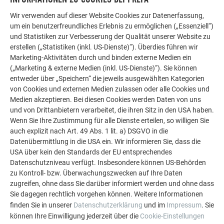
Wir verwenden auf dieser Website Cookies zur Datenerfassung,
um ein benutzerfreundliches Erlebnis zu ermöglichen („Essenziell“)
und Statistiken zur Verbesserung der Qualität unserer Website zu
erstellen („Statistiken (inkl. US-Dienste)“). Überdies führen wir
Marketing-Aktivitäten durch und binden externe Medien ein
(„Marketing & externe Medien (inkl. US-Dienste)“). Sie können
entweder über „Speichern“ die jeweils ausgewählten Kategorien
Innenecke
von Cookies und externen Medien zulassen oder alle Cookies und
Medien akzeptieren. Bei diesen Cookies werden Daten von uns
und von Drittanbietern verarbeitet, die ihren Sitz in den USA haben.
Im Anschluss wird der Eckwinkel angelegt und beidseitig mit
Wenn Sie Ihre Zustimmung für alle Dienste erteilen, so willigen Sie
einem Umschlag auf den Taschenprofilen befestigt.
auch explizit nach Art. 49 Abs. 1 lit. a) DSGVO in die
Datenübermittlung in die USA ein. Wir informieren Sie, dass die
USA über kein den Standards der EU entsprechendes
Datenschutzniveau verfügt. Insbesondere können US-Behörden
zu Kontroll- bzw. Überwachungszwecken auf Ihre Daten
zugreifen, ohne dass Sie darüber informiert werden und ohne dass
Sie dagegen rechtlich vorgehen können. Weitere Informationen
finden Sie in unserer
Datenschutzerklärung
und im
Impressum
. Sie
können Ihre Einwilligung jederzeit über die
Cookie-Einstellungen