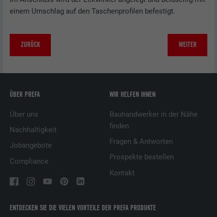
Name
lang
einem Umschlag auf den Taschenprofilen befestigt.
Wird testweise gesetzt, um zu prüfen, ob
Anbieter
LinkedIn
der Browser das Setzen von Cookies
Zweck
erlaubt. Enthält keine
ZURÜCK
WEITER
Laufzeit
Sitzung
Identifikationsmerkmale.
Eingestellt von LinkedIn, wenn eine
Zweck
Webseite ein eingebettetes "Folgen Sie
uns"-Fenster enthält.
ÜBER PREFA
WIR HELFEN IHNEN
Über uns
Bauhandwerker in der Nähe
Name
bcookie
finden
Nachhaltigkeit
Fragen & Antworten
Anbieter
LinkedIn
Jobangebote
Prospekte bestellen
Compliance
Laufzeit
2 Jahre
Kontakt
Verwendet vom Social-Networking-Dienst
LinkedIn für die Verfolgung der
Zweck
Verwendung von eingebetteten
ENTDECKEN SIE DIE VIELEN VORTEILE DER PREFA PRODUKTE