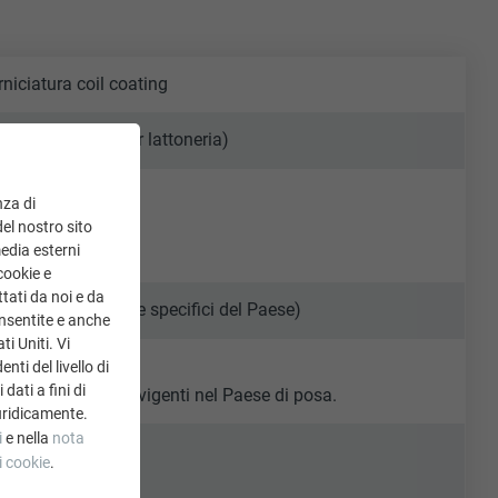
rniciatura coil coating
00 mm (nastro per lattoneria)
nza di
a. 2,3 kg/m²
del nostro sito
media esterni
a. 2,2 kg/m²
cookie e
tati da noi e da
 standard di settore specifici del Paese)
onsentite e anche
ti Uniti. Vi
ti del livello di
dati a fini di
tandard di settore vigenti nel Paese di posa.
uridicamente.
i
e nella
nota
i cookie
.