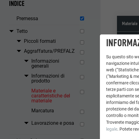
INDICE
Premessa
Materiale
Tetto
Misure st
INFORMAZ
Piccoli formati
Aggraffatura/PREFALZ
Su questo sito web
Informazioni
Peso
navigazione intuit
generali
web (“Statistiche
Informazioni di
(“Marketing & medi
prodotto
confermare clicca
Pendenza 
terze parti con se
Materiale e
caratteristiche del
esplicitamente sec
materiale
informiamo del fa
Fissaggio
protezione dei dat
Marcatura
controllo o monit
Troverete maggio
Lavorazione e posa
legale
. Potete re