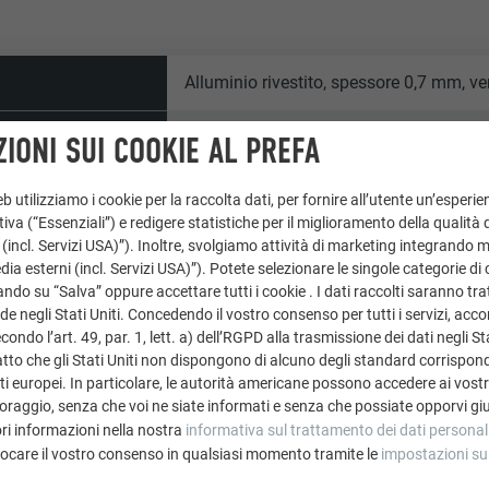
Alluminio rivestito, spessore 0,7 mm, ve
0,7 × 500 mm | 0,7 × 650 mm | 0,7 × 1.0
andard
IONI SUI COOKIE AL PREFA
ca. 1,89 kg/m²
 utilizziamo i cookie per la raccolta dati, per fornire all’utente un’esperie
Consumo effettivo con PREFALZ 500: c
iva (“Essenziali”) e redigere statistiche per il miglioramento della qualità 
 (incl. Servizi USA)”). Inoltre, svolgiamo attività di marketing integrando 
Consumo effettivo con PREFALZ 650: c
a esterni (incl. Servizi USA)”). Potete selezionare le singole categorie di 
ndo su “Salva” oppure accettare tutti i cookie . I dati raccolti saranno trat
a partire da 3° (osservare le norme e gli
minima del tetto
de negli Stati Uniti. Concedendo il vostro consenso per tutti i servizi, acc
ondo l’art. 49, par. 1, lett. a) dell’RGPD alla trasmissione dei dati negli Sta
Secondo i requisiti statici -
tto che gli Stati Uniti non dispongono di alcuno degli standard corrisponden
i europei. In particolare, le autorità americane possono accedere ai vostri 
Osservare le normative nazionali e gli s
oraggio, senza che voi ne siate informati e senza che possiate opporvi gi
ri informazioni nella nostra
informativa sul trattamento dei dati personal
60 kg (diametro interno = 320 mm)
vocare il vostro consenso in qualsiasi momento tramite le
impostazioni su
0,70 x 500 mm = ca. 63 lfm