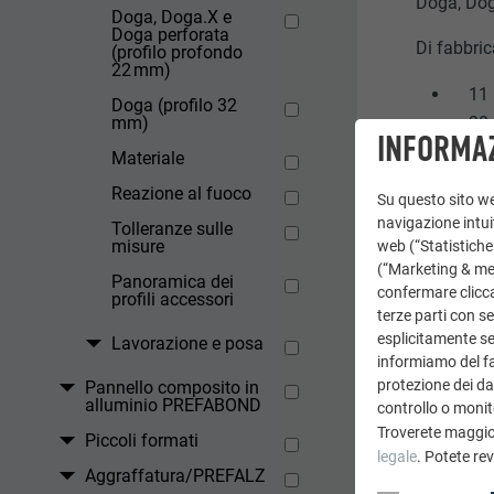
Doga, Doga
Doga, Doga.X e
Doga perforata
Di fabbric
(profilo profondo
22 mm)
11 
Doga (profilo 32
mm)
20 
INFORMAZ
Materiale
Reazione al fuoco
Su questo sito web
navigazione intuit
Tolleranze sulle
misure
web (“Statistiche
(“Marketing & medi
Panoramica dei
confermare clicca
profili accessori
terze parti con se
esplicitamente sec
Lavorazione e posa
informiamo del fa
protezione dei dat
Pannello composito in
alluminio PREFABOND
controllo o monit
Troverete maggio
Piccoli formati
legale
. Potete re
Aggraffatura/PREFALZ