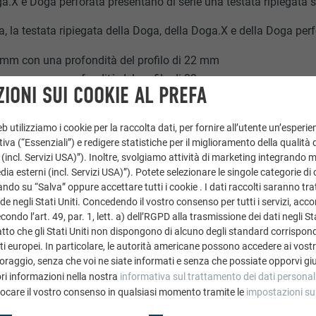
.X e Doga perforata presentano di serie una testata ripiegata su
a, la testata ripiegata della Doga, della Doga.X e della Doga per
mm con una profondità del profilo di 22 mm
mm con una profondità del profilo di 32 mm
IONI SUI COOKIE AL PREFA
 utilizziamo i cookie per la raccolta dati, per fornire all’utente un’esperie
iva (“Essenziali”) e redigere statistiche per il miglioramento della qualità 
 (incl. Servizi USA)”). Inoltre, svolgiamo attività di marketing integrando 
a esterni (incl. Servizi USA)”). Potete selezionare le singole categorie di 
ndo su “Salva” oppure accettare tutti i cookie . I dati raccolti saranno trat
de negli Stati Uniti. Concedendo il vostro consenso per tutti i servizi, acc
ondo l’art. 49, par. 1, lett. a) dell’RGPD alla trasmissione dei dati negli Sta
tto che gli Stati Uniti non dispongono di alcuno degli standard corrisponden
i europei. In particolare, le autorità americane possono accedere ai vostri 
oraggio, senza che voi ne siate informati e senza che possiate opporvi gi
ri informazioni nella nostra
informativa sul trattamento dei dati personal
vocare il vostro consenso in qualsiasi momento tramite le
impostazioni su