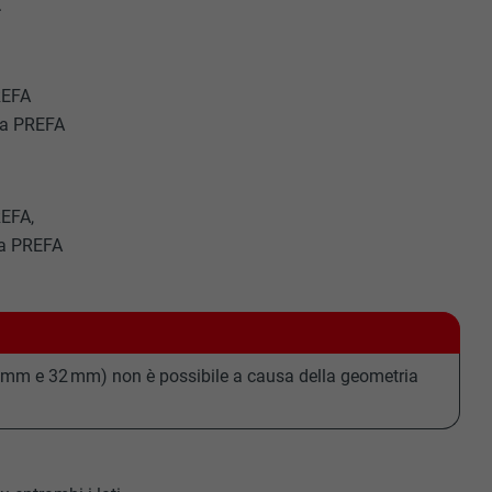
.
REFA
uga PREFA
REFA,
ga PREFA
22 mm e 32 mm) non è possibile a causa della geometria