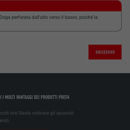
 vari siti web.
dia non
Doga perforata dall'alto verso il basso, poiché la
riguardo agli
SUCCESSIVO
ne opt-in dei
ie che sono
rizzazione
ticolare la
ualizzare per
richieste.
ba esser
I I MOLTI VANTAGGI DEI PRODOTTI PREFA
nciti ora! Basta ordinare gli opuscoli
erati.