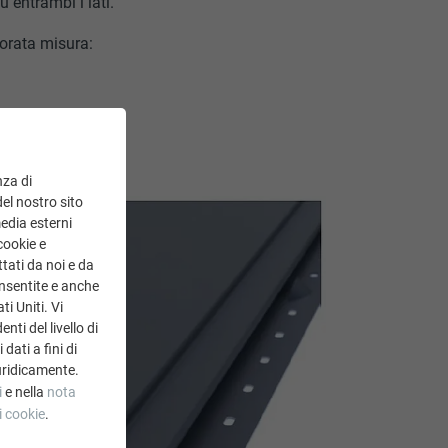
 entrambi i lati.
forata misura:
nza di
del nostro sito
media esterni
cookie e
tati da noi e da
onsentite e anche
ti Uniti. Vi
ti del livello di
dati a fini di
uridicamente.
i
e nella
nota
i cookie
.