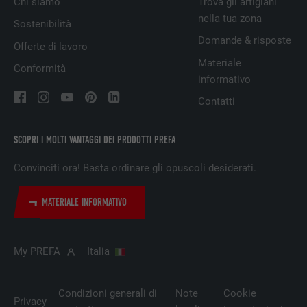
Chi siamo
Trova gli artigiani
PROVIDER
Google Universal Analytics
nella tua zona
Sostenibilità
Domande & risposte
NOME
lang
Offerte di lavoro
DECORSO
1 giorno
Materiale
Conformità
PROVIDER
ads.linkedin.com
Registra un ID univoco, utilizzato per
informativo
SCOPO
generare dati statistici riguardo agli utenti
Contatti
DECORSO
Sessione
del sito web.
Memorizza la versione linguistica di un sito
SCOPRI I MOLTI VANTAGGI DEI PRODOTTI PREFA
SCOPO
web selezionata dall’utente.
NOME
_gaexp
Convinciti ora! Basta ordinare gli opuscoli desiderati.
PROVIDER
Google Optimize
NOME
lang
MATERIALE INFORMATIVO
DECORSO
90 giorni
PROVIDER
LinkedIn
Viene utilizzato a scopo di test per
My PREFA
Italia
DECORSO
Sessione
verificare se il browser permette
SCOPO
l’inserimento di cookie. Non contiene alcun
Impostato da LinkedIn, quando un sito
identificatore.
Condizioni generali di
Note
Cookie
Privacy
SCOPO
web contiene una finestra “Seguici”