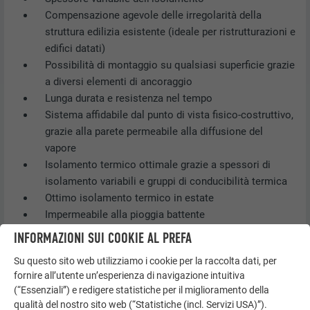
Compensazione agevole delle irregolarità della
struttura edilizia esistente (ideale per ristrutturazioni e
edifici datati)
Possibilità di montaggio su qualsiasi superficie grazie
a diversi elementi di ancoraggio
Lunga durata e resistenza nel tempo
Sistema affidabile dal punto di vista fisico-costruttivo,
grazie alla parete permeabile alla diffusione del
vapore
Isolamento termico ottimale grazie a spessori di
isolamento variabili e gruppi di conducibilità termica
Ottimo isolamento termico in estate
Impermeabile alla pioggia battente
Sostenibilità, grazie alla separazione dei singoli
INFORMAZIONI SUI COOKIE AL PREFA
materiali per tipo, facilitando così il riciclo
Su questo sito web utilizziamo i cookie per la raccolta dati, per
fornire all’utente un’esperienza di navigazione intuitiva
(“Essenziali”) e redigere statistiche per il miglioramento della
qualità del nostro sito web (“Statistiche (incl. Servizi USA)”).