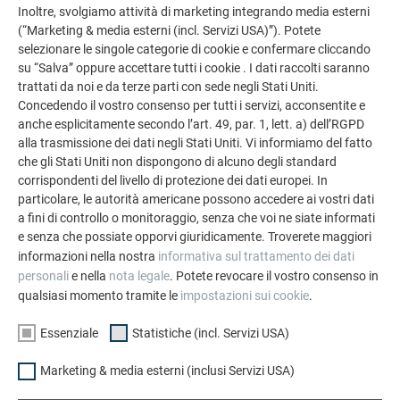
Inoltre, svolgiamo attività di marketing integrando media esterni
(“Marketing & media esterni (incl. Servizi USA)”). Potete
selezionare le singole categorie di cookie e confermare cliccando
su “Salva” oppure accettare tutti i cookie . I dati raccolti saranno
trattati da noi e da terze parti con sede negli Stati Uniti.
Concedendo il vostro consenso per tutti i servizi, acconsentite e
anche esplicitamente secondo l’art. 49, par. 1, lett. a) dell’RGPD
alla trasmissione dei dati negli Stati Uniti. Vi informiamo del fatto
che gli Stati Uniti non dispongono di alcuno degli standard
corrispondenti del livello di protezione dei dati europei. In
particolare, le autorità americane possono accedere ai vostri dati
a fini di controllo o monitoraggio, senza che voi ne siate informati
e senza che possiate opporvi giuridicamente. Troverete maggiori
informazioni nella nostra
informativa sul trattamento dei dati
personali
e nella
nota legale
. Potete revocare il vostro consenso in
qualsiasi momento tramite le
impostazioni sui cookie
.
Essenziale
Statistiche (incl. Servizi USA)
Marketing & media esterni (inclusi Servizi USA)