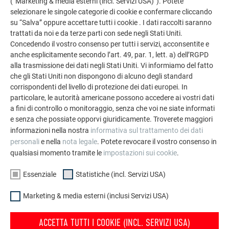
(“Marketing & media esterni (incl. Servizi USA)”). Potete
selezionare le singole categorie di cookie e confermare cliccando
Informazioni di prodotto
su “Salva” oppure accettare tutti i cookie . I dati raccolti saranno
trattati da noi e da terze parti con sede negli Stati Uniti.
Concedendo il vostro consenso per tutti i servizi, acconsentite e
anche esplicitamente secondo l’art. 49, par. 1, lett. a) dell’RGPD
alla trasmissione dei dati negli Stati Uniti. Vi informiamo del fatto
Lavorazione e posa
che gli Stati Uniti non dispongono di alcuno degli standard
corrispondenti del livello di protezione dei dati europei. In
particolare, le autorità americane possono accedere ai vostri dati
a fini di controllo o monitoraggio, senza che voi ne siate informati
e senza che possiate opporvi giuridicamente. Troverete maggiori
INDIETRO
SUCCESSIVO
informazioni nella nostra
informativa sul trattamento dei dati
personali
e nella
nota legale
. Potete revocare il vostro consenso in
qualsiasi momento tramite le
impostazioni sui cookie
.
Essenziale
Statistiche (incl. Servizi USA)
IMPRESA A CONDUZIONE FAMILIARE | PREFA
TI SERVE AIUTO?
Marketing & media esterni (inclusi Servizi USA)
Chi siamo
Trova gli artigiani
nella tua zona
Sostenibilità
ACCETTA TUTTI I COOKIE (INCL. SERVIZI USA)
Domande & risposte