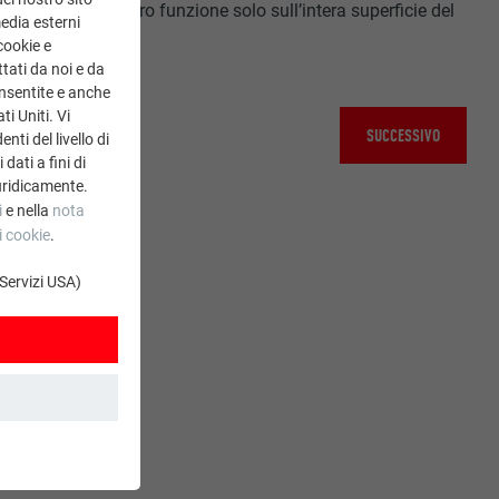
ve svolgono la loro funzione solo sull’intera superficie del
media esterni
cookie e
tati da noi e da
onsentite e anche
ti Uniti. Vi
SUCCESSIVO
ti del livello di
dati a fini di
uridicamente.
i
e nella
nota
i cookie
.
 Servizi USA)
. Grazie ad essi