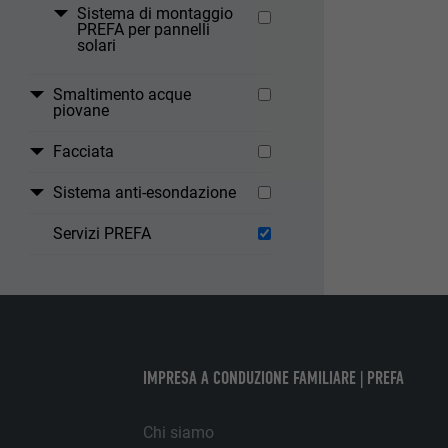
si garantisce i
Sistema di montaggio
PREFA per pannelli
solari
NOME
STATISTICHE (IN
PROVIDER
Smaltimento acque
piovane
I cookie “Statis
informazioni son
DECORSO
Facciata
NOME
Sistema anti-esondazione
SCOPO
MARKETING & ME
PROVIDER
Servizi PREFA
I cookie “Market
visualizzare ann
DECORSO
Una volta accet
necessita più di
NOME
SCOPO
NOME
PROVIDER
IMPRESA A CONDUZIONE FAMILIARE | PREFA
PROVIDER
NOME
DECORSO
Chi siamo
DECORSO
PROVIDER