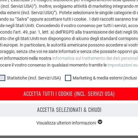
ei casi può causare danni alla copertura del tetto. I nasi fermane
 (incl. Servizi USA)”). Inoltre, svolgiamo attività di marketing integrando 
a esterni (incl. Servizi USA)”). Potete selezionare le singole categorie di 
ndo su “Salva” oppure accettare tutti i cookie . I dati raccolti saranno trat
de negli Stati Uniti. Concedendo il vostro consenso per tutti i servizi, acc
ondo l’art. 49, par. 1, lett. a) dell’RGPD alla trasmissione dei dati negli Sta
O
tto che gli Stati Uniti non dispongono di alcuno degli standard corrisponden
i europei. In particolare, le autorità americane possono accedere ai vostri 
oraggio, senza che voi ne siate informati e senza che possiate opporvi gi
ri informazioni nella nostra
informativa sul trattamento dei dati personal
vocare il vostro consenso in qualsiasi momento tramite le
impostazioni su
Statistiche (incl. Servizi USA)
Marketing & media esterni (inclusi
ACCETTA TUTTI I COOKIE (INCL. SERVIZI USA)
ACCETTA SELEZIONATI & CHIUDI
Visualizza ulteriori informazioni
uppo “Essenziali” sono necessari per il funzionamento basilare del sito web