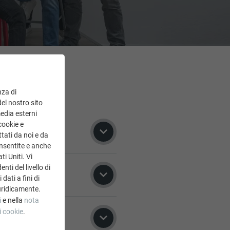
nza di
del nostro sito
media esterni
cookie e
tati da noi e da
onsentite e anche
ti Uniti. Vi
ti del livello di
dati a fini di
uridicamente.
i
e nella
nota
i cookie
.
Adige - Südtirol