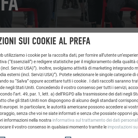
EFA
IONI SUI COOKIE AL PREFA
 utilizziamo i cookie per la raccolta dati, per fornire all’utente un’esperie
iva (“Essenziali”) e redigere statistiche per il miglioramento della qualità 
 (incl. Servizi USA)”). Inoltre, svolgiamo attività di marketing integrando 
a esterni (incl. Servizi USA)”). Potete selezionare le singole categorie di 
rivati
ndo su “Salva” oppure accettare tutti i cookie . I dati raccolti saranno trat
de negli Stati Uniti. Concedendo il vostro consenso per tutti i servizi, acc
ondo l’art. 49, par. 1, lett. a) dell’RGPD alla trasmissione dei dati negli Sta
tto che gli Stati Uniti non dispongono di alcuno degli standard corrisponden
REINHOLD AUGSCHÖLL
i europei. In particolare, le autorità americane possono accedere ai vostri 
oraggio, senza che voi ne siate informati e senza che possiate opporvi gi
ri informazioni nella nostra
informativa sul trattamento dei dati personal
vocare il vostro consenso in qualsiasi momento tramite le
impostazioni su
+39 335 1986040
Alto 
CHIARA SANTAMARIA