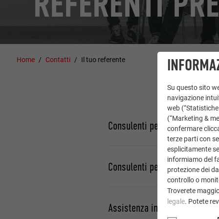
REFERENTI PR
Home
Contatti
Il tuo referente
INFORMAZ
Su questo sito web
navigazione intuit
web (“Statistiche
(“Marketing & medi
Consulenti per installatori e p
confermare clicca
terze parti con se
esplicitamente sec
informiamo del fa
Consulenti per progettisti
protezione dei dat
controllo o monit
Troverete maggio
legale
. Potete re
Assistenza in cantiere