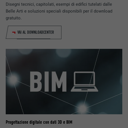
Disegni tecnici, capitolati, esempi di edifici tutelati dalle
DECORSO
3 mesi
Belle Arti e soluzioni speciali disponibili per il download
Utilizzato da Facebook per visualizzare una
gratuito.
SCOPO
serie di prodotti promozionali, per esempio
offerte in tempo reale di inserzionisti terzi.
VAI AL DOWNLOADCENTER
NOME
IDE
PROVIDER
doubleclick.net
DECORSO
1 anno
Utilizzato da Google DoubleClick, per
registrare o segnalare le azioni dell’utente
sul sito web dopo l’annuncio o dopo aver
SCOPO
cliccato su uno degli annunci
dell’inserzionista, allo scopo di misurare
l’efficacia di una pubblicità e dell’annuncio
Progettazione digitale con dati 3D e BIM
pubblicitario mirato per l’utente.