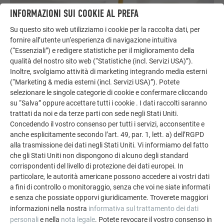
INFORMAZIONI SUI COOKIE AL PREFA
Su questo sito web utilizziamo i cookie per la raccolta dati, per
fornire all’utente un’esperienza di navigazione intuitiva
(“Essenziali”) e redigere statistiche per il miglioramento della
qualità del nostro sito web (“Statistiche (incl. Servizi USA)”).
Inoltre, svolgiamo attività di marketing integrando media esterni
(“Marketing & media esterni (incl. Servizi USA)”). Potete
selezionare le singole categorie di cookie e confermare cliccando
su “Salva” oppure accettare tutti i cookie . I dati raccolti saranno
trattati da noi e da terze parti con sede negli Stati Uniti.
Per gli installatori
Concedendo il vostro consenso per tutti i servizi, acconsentite e
Effettua il login nell'area Esperti. Qui puoi trovare strumenti
anche esplicitamente secondo l’art. 49, par. 1, lett. a) dell’RGPD
per la lavorazione e informazioni tecniche sui nostri prodotti.
alla trasmissione dei dati negli Stati Uniti. Vi informiamo del fatto
che gli Stati Uniti non dispongono di alcuno degli standard
corrispondenti del livello di protezione dei dati europei. In
VAI AL LOGIN
particolare, le autorità americane possono accedere ai vostri dati
a fini di controllo o monitoraggio, senza che voi ne siate informati
e senza che possiate opporvi giuridicamente. Troverete maggiori
informazioni nella nostra
informativa sul trattamento dei dati
personali
e nella
nota legale
. Potete revocare il vostro consenso in