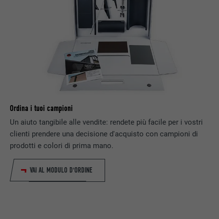
NOME
bscookie
PROVIDER
LinkedIn
DECORSO
2 anni
Utilizzato dal servizio di social network
SCOPO
LinkedIn per il tracking dell’utilizzo di
prestazioni di servizio integrate.
Ordina i tuoi campioni
Un aiuto tangibile alle vendite: rendete più facile per i vostri
NOME
UserMatchHistory
clienti prendere una decisione d'acquisto con campioni di
prodotti e colori di prima mano.
PROVIDER
LinkedIn
VAI AL MODULO D'ORDINE
DECORSO
29 giorni
Utilizzato per il tracking degli utenti su
diversi siti web, per visualizzare annunci
SCOPO
pubblicitari rilevanti sulla base delle