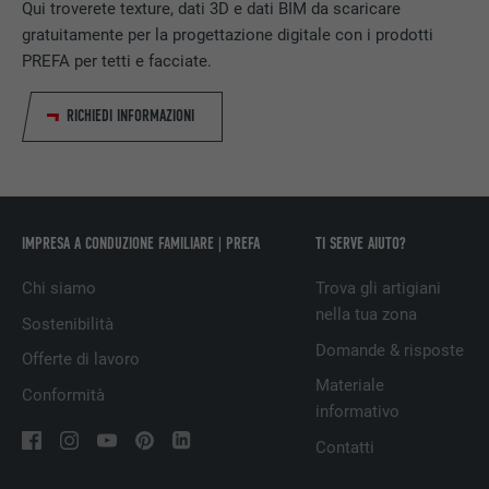
Qui troverete texture, dati 3D e dati BIM da scaricare
gratuitamente per la progettazione digitale con i prodotti
PREFA per tetti e facciate.
NOME
_pin_unauth
PROVIDER
Pinterest
RICHIEDI INFORMAZIONI
DECORSO
1 anno
Utilizzato da Pinterest per il tracking
SCOPO
dell’utilizzo dei servizi.
IMPRESA A CONDUZIONE FAMILIARE | PREFA
TI SERVE AIUTO?
Chi siamo
Trova gli artigiani
NOME
__cfduid
nella tua zona
Sostenibilità
Domande & risposte
Offerte di lavoro
PROVIDER
Adsymptotic.com
Materiale
Conformità
DECORSO
1 mese
informativo
Contatti
Cookie utilizzato per identificare i singoli
client dietro un indirizzo IP condiviso e per