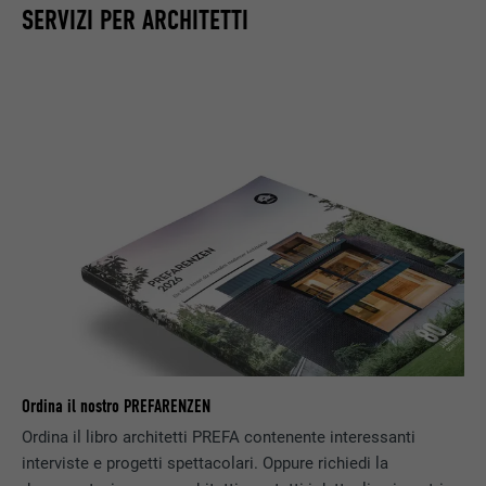
SERVIZI PER ARCHITETTI
preferenze dell’utente.
NOME
lidc
PROVIDER
LinkedIn
DECORSO
1 giorno
Utilizzato dal servizio di social network
SCOPO
LinkedIn per il tracking dell’utilizzo di
prestazioni di servizio integrate.
NOME
lissc
PROVIDER
LinkedIn
Ordina il nostro PREFARENZEN
Ordina il libro architetti PREFA contenente interessanti
DECORSO
1 anno
interviste e progetti spettacolari. Oppure richiedi la