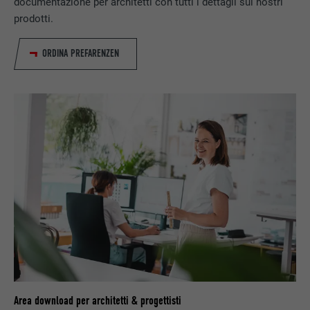
documentazione per architetti con tutti i dettagli sui nostri
Utilizzato per assicurare che sul browser
prodotti.
SCOPO
sia presente la corretta proprietà SameSite
per tutti i cookie.
ORDINA PREFARENZEN
NOME
_fbp
PROVIDER
Facebook
DECORSO
3 mesi
Utilizzato da Facebook per visualizzare una
SCOPO
serie di prodotti promozionali, per esempio
offerte in tempo reale di inserzionisti terzi.
NOME
fr
PROVIDER
Facebook
Area download per architetti & progettisti