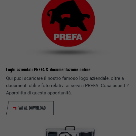
PROVIDER
LinkedIn
Viene utilizzato a scopo di test per
DECORSO
Sessione
verificare se il browser permette
SCOPO
l’inserimento di cookie. Non contiene alcun
Impostato da LinkedIn, quando un sito
identificatore.
SCOPO
web contiene una finestra “Seguici”
integrata.
NOME
bcookie
Loghi aziendali PREFA & documentazione online
Qui puoi scaricare il nostro famoso logo aziendale, oltre a
PROVIDER
LinkedIn
documenti utili e foto relativi ai servizi PREFA. Cosa aspetti?
DECORSO
2 anni
Approfitta di questa opportunità.
Utilizzato dal servizio di social network
VAI AL DOWNLOAD
SCOPO
LinkedIn per il tracking dell’utilizzo di
prestazioni di servizio integrate.