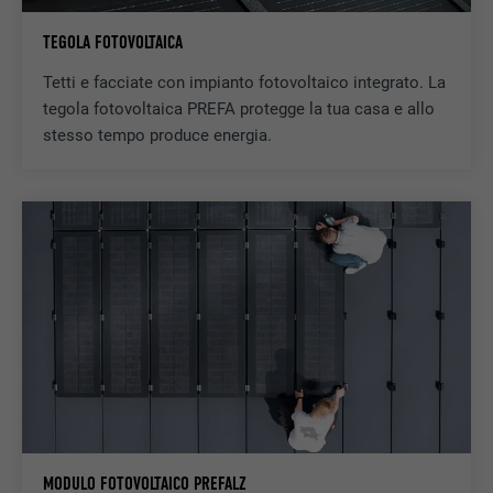
NOME
li_gc
TEGOLA FOTOVOLTAICA
Tetti e facciate con impianto fotovoltaico integrato. La
PROVIDER
LinkedIn
tegola fotovoltaica PREFA protegge la tua casa e allo
DECORSO
2 anni
stesso tempo produce energia.
Serve per l’archiviazione del consenso
SCOPO
dell’utente concesso per l’utilizzo dei cookie
per scopi non essenziali.
NOME
lidc
PROVIDER
LinkedIn
DECORSO
1 giorno
Per facilitare la selezione dei centri di
SCOPO
calcolo
MODULO FOTOVOLTAICO PREFALZ