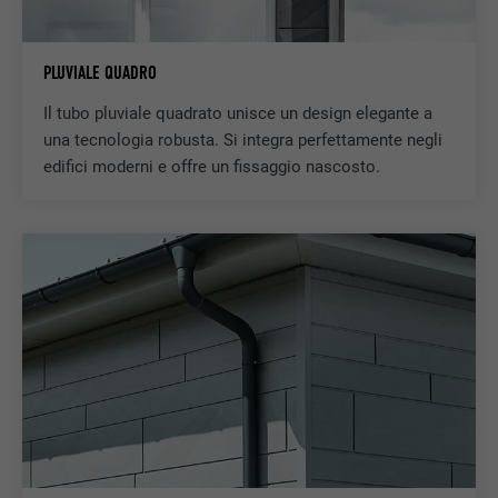
DECORSO
3 mesi
PLUVIALE QUADRO
SCOPO
Cookie browser ID
Il tubo pluviale quadrato unisce un design elegante a
una tecnologia robusta. Si integra perfettamente negli
NOME
GPS
edifici moderni e offre un fissaggio nascosto.
PROVIDER
YouTube
DECORSO
1 giorno
Registra un ID univoco sui dispositivi mobili
SCOPO
per permettere il tracking sulla base della
posizione geografica GPS.
NOME
VISITOR_INFO1_LIVE
PROVIDER
YouTube