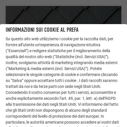
INFORMAZIONI SUI COOKIE AL PREFA
Su questo sito web utilizziamo i cookie per la raccolta dati, per
fornire all’utente un’esperienza di navigazione intuitiva
(“Essenziali”) e redigere statistiche per il miglioramento della
qualità del nostro sito web (“Statistiche (incl. Servizi USA)”).
Inoltre, svolgiamo attività di marketing integrando media esterni
(“Marketing & media esterni (incl. Servizi USA)”). Potete
selezionare le singole categorie di cookie e confermare cliccando
SCAGLIA PER FACCIATA 29 × 29
su “Salva” oppure accettare tutti i cookie . I dati raccolti saranno
trattati da noi e da terze parti con sede negli Stati Uniti.
La scaglia per facciata 29 × 29 offre un armonioso
Concedendo il vostro consenso per tutti i servizi, acconsentite e
effetto a scaglie e colpisce per la sua robustezza,
anche esplicitamente secondo l’art. 49, par. 1, lett. a) dell’RGPD
durata e versatilità di progettazione per ogni progetto
alla trasmissione dei dati negli Stati Uniti. Vi informiamo del fatto
edilizio.
che gli Stati Uniti non dispongono di alcuno degli standard
corrispondenti del livello di protezione dei dati europei. In
Disponibile come combinazione tetto/facciata
particolare, le autorità americane possono accedere ai vostri dati