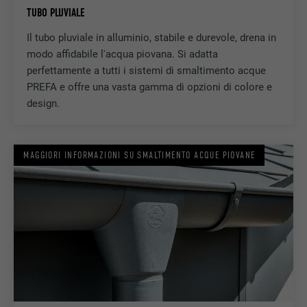
TUBO PLUVIALE
DECORSO
179 giorni
Il tubo pluviale in alluminio, stabile e durevole, drena in
Misurazione della larghezza di banda
modo affidabile l'acqua piovana. Si adatta
SCOPO
YouTube
perfettamente a tutti i sistemi di smaltimento acque
PREFA e offre una vasta gamma di opzioni di colore e
design.
NOME
YSC
PROVIDER
YouTube
MAGGIORI INFORMAZIONI SU SMALTIMENTO ACQUE PIOVANE
DECORSO
Sessione
Utilizzato da YouTube (Google) per
SCOPO
memorizzare le impostazioni dell’utente e
per altri scopi non dichiarati.
NOME
_gcl_au