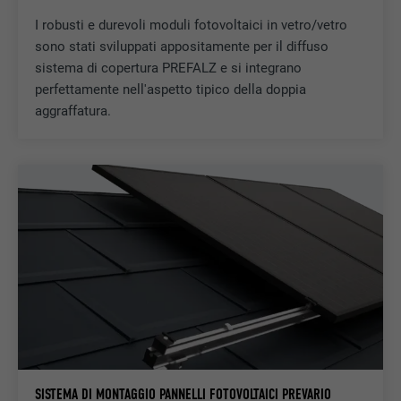
I robusti e durevoli moduli fotovoltaici in vetro/vetro
sono stati sviluppati appositamente per il diffuso
NOME
test_cookie
sistema di copertura PREFALZ e si integrano
perfettamente nell'aspetto tipico della doppia
PROVIDER
doubleclick.net
aggraffatura.
DECORSO
15 minuti
Viene utilizzato a scopo di test per
verificare se il browser permette
SCOPO
l’inserimento di cookie. Non contiene alcun
identificatore.
SISTEMA DI MONTAGGIO PANNELLI FOTOVOLTAICI PREVARIO