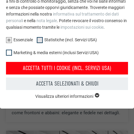
a fini di controllo o monitoraggio, senza che voi ne siate informati
e senza che possiate opporvi giuridicamente. Troverete maggiori
informazioni nella nostra
informativa sul trattamento dei dati
personali
e nella
nota legale
. Potete revocare il vostro consenso in
qualsiasi momento tramite le
impostazioni sui cookie
.
Essenziale
Statistiche (incl. Servizi USA)
Marketing & media esterni (inclusi Servizi USA)
ACCETTA TUTTI I COOKIE (INCL. SERVIZI USA)
ACCETTA SELEZIONATI & CHIUDI
SCAGLIA PER FACCIATA 20 × 20
Visualizza ulteriori informazioni
ESSENZIALE
La scaglia per facciata 20 × 20 è perfetta per il
I cookie del gruppo “Essenziali” sono necessari per il
rivestimento di piccole superfici di facciata e dettagli
funzionamento basilare del sito web. Grazie ad essi si
come frontoni e abbaini: elegante e fedele nei dettagli.
garantisce il funzionamento del sito web.
Mostra informazioni sui cookie
NOME
PHPSESSID