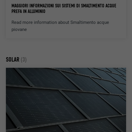
PROVIDER
Google AdSense
MAGGIORI INFORMAZIONI SUI SISTEMI DI SMALTIMENTO ACQUE
PREFA IN ALLUMINIO
DECORSO
3 mesi
Read more information about Smaltimento acque
piovane
Utilizzato da Google AdSense per
SCOPO
sperimentare l’efficacia pubblicitaria sui siti
web che utilizzano i loro servizi.
SOLAR
(3)
NOME
_pinterest_ct_ua
PROVIDER
Pinterest
DECORSO
1 anno
Questo cookie contiene un IDUU univoco
per raggruppare le operazioni sulle diverse
SCOPO
pagine (crosspage), quando l’utente non
può essere assegnato in modo chiaro.