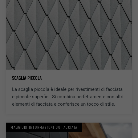
Utilizzato per il tracking degli utenti su
diversi siti web, per visualizzare annunci
SCOPO
pubblicitari rilevanti sulla base delle
preferenze dell’utente.
NOME
lidc
PROVIDER
LinkedIn
DECORSO
1 giorno
SCAGLIA PICCOLA
La scaglia piccola è ideale per rivestimenti di facciata
Utilizzato dal servizio di social network
e piccole superfici. Si combina perfettamente con altri
SCOPO
LinkedIn per il tracking dell’utilizzo di
prestazioni di servizio integrate.
elementi di facciata e conferisce un tocco di stile.
NOME
lissc
MAGGIORI INFORMAZIONI SU FACCIATA