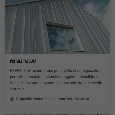
SCOPO
LinkedIn per il tracking dell’utilizzo di
prestazioni di servizio integrate.
NOME
bscookie
PROVIDER
LinkedIn
DECORSO
2 anni
Utilizzato dal servizio di social network
PREFALZ FACCIATA
SCOPO
LinkedIn per il tracking dell’utilizzo di
prestazioni di servizio integrate.
PREFALZ offre numerose possibilità di configurazione
per tetti e facciate. L'alluminio leggero e flessibile è
facile da lavorare e garantisce una soluzione durevole
NOME
UserMatchHistory
e stabile.
PROVIDER
LinkedIn
Disponibile come combinazione tetto/facciata
DECORSO
29 giorni