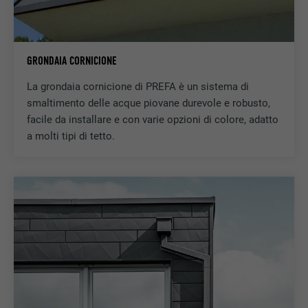
DECORSO
1 mese
Cookie utilizzato per identificare i singoli
client dietro un indirizzo IP condiviso e per
SCOPO
GRONDAIA CORNICIONE
applicare impostazioni di sicurezza su base
client.
La grondaia cornicione di PREFA è un sistema di
smaltimento delle acque piovane durevole e robusto,
facile da installare e con varie opzioni di colore, adatto
NOME
U
a molti tipi di tetto.
PROVIDER
Adsymptotic.com
DECORSO
3 mesi
SCOPO
Cookie browser ID
NOME
li_sugr
PROVIDER
LinkedIn