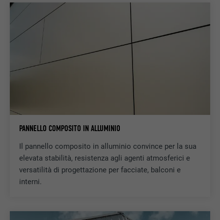
PROVIDER
Google Optimize
NOME
lang
DECORSO
90 giorni
PROVIDER
LinkedIn
Viene utilizzato a scopo di test per
DECORSO
Sessione
verificare se il browser permette
SCOPO
l’inserimento di cookie. Non contiene alcun
Impostato da LinkedIn, quando un sito
identificatore.
SCOPO
web contiene una finestra “Seguici”
integrata.
PANNELLO COMPOSITO IN ALLUMINIO
NOME
bcookie
Il pannello composito in alluminio convince per la sua
elevata stabilità, resistenza agli agenti atmosferici e
PROVIDER
LinkedIn
versatilità di progettazione per facciate, balconi e
interni.
DECORSO
2 anni
Utilizzato dal servizio di social network