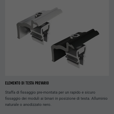
DECORSO
179 giorni
Misurazione della larghezza di banda
SCOPO
YouTube
NOME
YSC
PROVIDER
YouTube
DECORSO
Sessione
Utilizzato da YouTube (Google) per
SCOPO
memorizzare le impostazioni dell’utente e
ELEMENTO DI TESTA PREVARIO
per altri scopi non dichiarati.
Staffa di fissaggio pre-montata per un rapido e sicuro
fissaggio dei moduli ai binari in posizione di testa. Alluminio
naturale o anodizzato nero.
NOME
_gcl_au