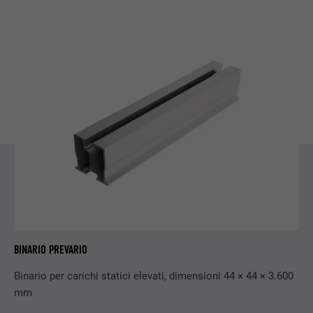
NOME
fr
PROVIDER
Facebook
DECORSO
3 mesi
Utilizzato da Facebook per visualizzare una
SCOPO
serie di prodotti promozionali, per esempio
offerte in tempo reale di inserzionisti terzi.
NOME
IDE
PROVIDER
doubleclick.net
DECORSO
1 anno
BINARIO PREVARIO
Utilizzato da Google DoubleClick, per
Binario per carichi statici elevati, dimensioni 44 × 44 × 3.600
registrare o segnalare le azioni dell’utente
mm
sul sito web dopo l’annuncio o dopo aver