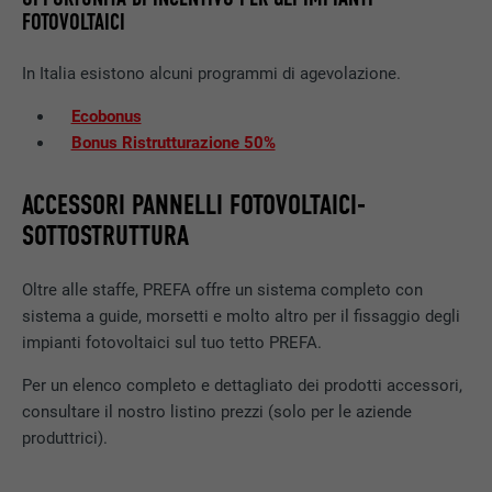
PROVIDER
LinkedIn
FOTOVOLTAICI
DECORSO
1 anno
In Italia esistono alcuni programmi di agevolazione.
Utilizzato per assicurare che sul browser
Ecobonus
SCOPO
sia presente la corretta proprietà SameSite
Bonus Ristrutturazione 50%
per tutti i cookie.
ACCESSORI PANNELLI FOTOVOLTAICI-
NOME
_fbp
SOTTOSTRUTTURA
PROVIDER
Facebook
Oltre alle staffe, PREFA offre un sistema completo con
sistema a guide, morsetti e molto altro per il fissaggio degli
DECORSO
3 mesi
impianti fotovoltaici sul tuo tetto PREFA.
Utilizzato da Facebook per visualizzare una
Per un elenco completo e dettagliato dei prodotti accessori,
SCOPO
serie di prodotti promozionali, per esempio
consultare il nostro listino prezzi (solo per le aziende
offerte in tempo reale di inserzionisti terzi.
produttrici).