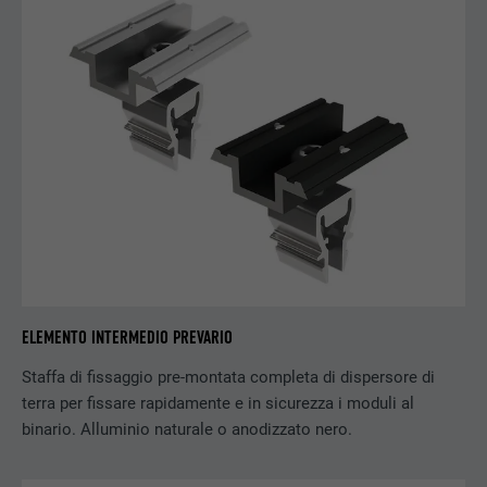
DECORSO
3 mesi
SCOPO
Cookie browser ID
NOME
GPS
PROVIDER
YouTube
DECORSO
1 giorno
Registra un ID univoco sui dispositivi mobili
SCOPO
per permettere il tracking sulla base della
ELEMENTO INTERMEDIO PREVARIO
posizione geografica GPS.
Staffa di fissaggio pre-montata completa di dispersore di
terra per fissare rapidamente e in sicurezza i moduli al
NOME
VISITOR_INFO1_LIVE
binario. Alluminio naturale o anodizzato nero.
PROVIDER
YouTube