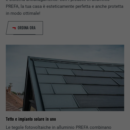
PREFA, la tua casa è esteticamente perfetta e anche protetta
in modo ottimale!
NOME
test_cookie
ORDINA ORA
PROVIDER
doubleclick.net
DECORSO
15 minuti
Viene utilizzato a scopo di test per
verificare se il browser permette
SCOPO
l’inserimento di cookie. Non contiene alcun
identificatore.
Tetto e impianto solare in uno
Le tegole fotovoltaiche in alluminio PREFA combinano