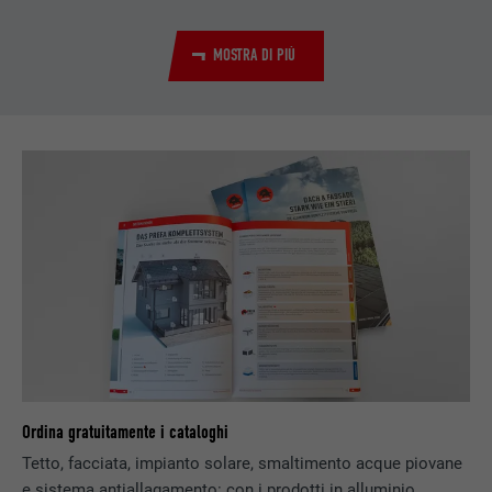
NOME
li_gc
MOSTRA DI PIÙ
PROVIDER
LinkedIn
DECORSO
2 anni
Serve per l’archiviazione del consenso
SCOPO
dell’utente concesso per l’utilizzo dei cookie
per scopi non essenziali.
NOME
lidc
PROVIDER
LinkedIn
DECORSO
1 giorno
Ordina gratuitamente i cataloghi
Per facilitare la selezione dei centri di
Tetto, facciata, impianto solare, smaltimento acque piovane
SCOPO
calcolo
e sistema antiallagamento: con i prodotti in alluminio