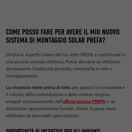
Utilizzato per il tracking degli utenti su
diversi siti web, per visualizzare annunci
SCOPO
pubblicitari rilevanti sulla base delle
preferenze dell’utente.
COME POSSO FARE PER AVERE IL MIO NUOVO
SISTEMA DI MONTAGGIO SOLAR PREFA?
NOME
lidc
Sfrutta le superfici libere del tuo tetto PREFA e trasformale in
PROVIDER
LinkedIn
una piccola centrale elettrica. Potrai decidere se utilizzare
direttamente l'elettricità prodotta, immetterla in rete o
DECORSO
1 giorno
immagazzinarla.
Utilizzato dal servizio di social network
La sicurezza viene prima di tutto
; per questo la consulenza e
SCOPO
LinkedIn per il tracking dell’utilizzo di
il calcolo della sottostruttura e della statica vengono
prestazioni di servizio integrate.
eseguiti esclusivamente dall’
ufficio tecnico PREFA
o da
distributori appositamente formati. Anche la posa viene
effettuata da personale specializzato.
NOME
lissc
OPPORTUNITÀ DI INCENTIVO PER GLI IMPIANTI