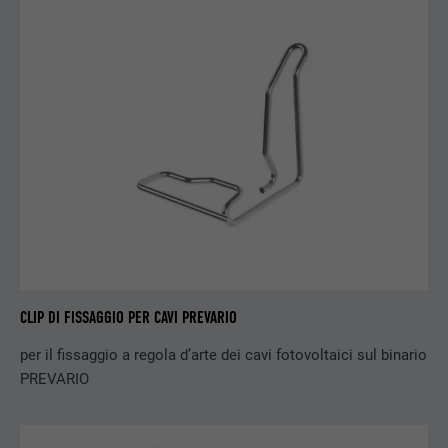
DECORSO
1 mese
Cookie utilizzato per identificare i singoli
client dietro un indirizzo IP condiviso e per
SCOPO
applicare impostazioni di sicurezza su base
client.
NOME
U
PROVIDER
Adsymptotic.com
DECORSO
3 mesi
CLIP DI FISSAGGIO PER CAVI PREVARIO
SCOPO
Cookie browser ID
per il fissaggio a regola d’arte dei cavi fotovoltaici sul binario
PREVARIO
NOME
li_sugr
PROVIDER
LinkedIn