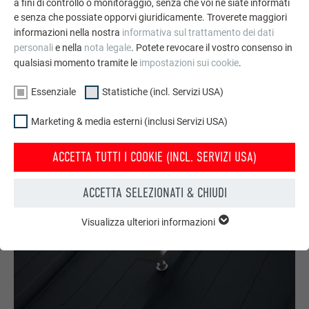
a fini di controllo o monitoraggio, senza che voi ne siate informati
PREFA di piccolo formato.
e senza che possiate opporvi giuridicamente. Troverete maggiori
informazioni nella nostra
informativa sul trattamento dei dati
Regolabile in altezza
personali
e nella
nota legale
. Potete revocare il vostro consenso in
Assorbe in modo ideale le dilatazioni termiche dei
qualsiasi momento tramite le
impostazioni sui cookie
.
nastri PREFALZ
Include viti a doppio filetto a testa esagonale
Essenziale
Statistiche (incl. Servizi USA)
disponibile in due varianti: A2; 12 × 250 mm o 12 × 350
mm
Marketing & media esterni (inclusi Servizi USA)
ACCETTA TUTTI I COOKIE (INCL. SERVIZI USA)
ACCETTA SELEZIONATI & CHIUDI
Visualizza ulteriori informazioni
ESSENZIALE
I cookie del gruppo “Essenziali” sono necessari per il
funzionamento basilare del sito web. Grazie ad essi si
garantisce il funzionamento del sito web.
Mostra informazioni sui cookie
NOME
PHPSESSID