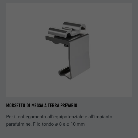
PROVIDER
Google AdSense
DECORSO
3 mesi
Utilizzato da Google AdSense per
SCOPO
sperimentare l’efficacia pubblicitaria sui siti
web che utilizzano i loro servizi.
NOME
_pinterest_ct_ua
PROVIDER
Pinterest
DECORSO
1 anno
MORSETTO DI MESSA A TERRA PREVARIO
Questo cookie contiene un IDUU univoco
per raggruppare le operazioni sulle diverse
Per il collegamento all'equipotenziale e all'impianto
SCOPO
pagine (crosspage), quando l’utente non
parafulmine. Filo tondo ⌀ 8 e ⌀ 10 mm
può essere assegnato in modo chiaro.