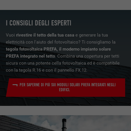
PROVIDER
Google Optimize
NOME
lang
I CONSIGLI DEGLI ESPERTI
DECORSO
90 giorni
PROVIDER
LinkedIn
Vuoi
rivestire il tetto della tua casa
e generare la tua
Viene utilizzato a scopo di test per
DECORSO
Sessione
verificare se il browser permette
elettricità con l'aiuto del fotovoltaico? Ti consigliamo la
SCOPO
l’inserimento di cookie. Non contiene alcun
tegola fotovoltaica PREFA, il moderno impianto solare
Impostato da LinkedIn, quando un sito
identificatore.
PREFA integrato nel tetto
. Combina una copertura per tetti
SCOPO
web contiene una finestra “Seguici”
sicura con una potente cella fotovoltaica ed è compatibile
integrata.
con la tegola R.16 e con il pannello FX.12.
PER SAPERNE DI PIÙ SUI MODULI SOLARI PREFA INTEGRATI NEGLI
NOME
bcookie
EDIFICI.
PROVIDER
LinkedIn
DECORSO
2 anni
Utilizzato dal servizio di social network