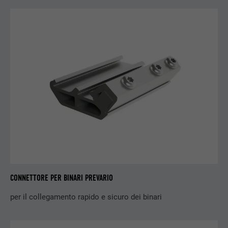
SCOPO
cliccato su uno degli annunci
dell’inserzionista, allo scopo di misurare
l’efficacia di una pubblicità e dell’annuncio
pubblicitario mirato per l’utente.
NOME
_pin_unauth
PROVIDER
Pinterest
DECORSO
1 anno
Utilizzato da Pinterest per il tracking
SCOPO
dell’utilizzo dei servizi.
CONNETTORE PER BINARI PREVARIO
NOME
__cfduid
per il collegamento rapido e sicuro dei binari
PROVIDER
Adsymptotic.com