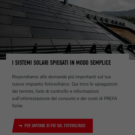
SCOPO
LinkedIn per il tracking dell’utilizzo di
prestazioni di servizio integrate.
NOME
bscookie
PROVIDER
LinkedIn
DECORSO
2 anni
I SISTEMI SOLARI SPIEGATI IN MODO SEMPLICE
Utilizzato dal servizio di social network
SCOPO
LinkedIn per il tracking dell’utilizzo di
Rispondiamo alle domande più importanti sul tuo
prestazioni di servizio integrate.
nuovo impianto fotovoltaico. Qui trovi le spiegazioni
dei termini, liste di controllo e informazioni
sull'ottimizzazione dei consumi e dei costi di PREFA
NOME
UserMatchHistory
Solar.
PROVIDER
LinkedIn
PER SAPERNE DI PIÙ SUL FOTOVOLTAICO
DECORSO
29 giorni