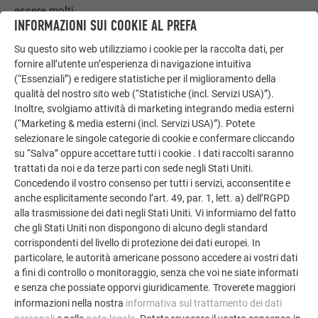
essere molti.
INFORMAZIONI SUI COOKIE AL PREFA
LASCIATI ISPIRARE
Su questo sito web utilizziamo i cookie per la raccolta dati, per
fornire all’utente un’esperienza di navigazione intuitiva
(“Essenziali”) e redigere statistiche per il miglioramento della
qualità del nostro sito web (“Statistiche (incl. Servizi USA)”).
Inoltre, svolgiamo attività di marketing integrando media esterni
(“Marketing & media esterni (incl. Servizi USA)”). Potete
selezionare le singole categorie di cookie e confermare cliccando
su “Salva” oppure accettare tutti i cookie . I dati raccolti saranno
trattati da noi e da terze parti con sede negli Stati Uniti.
Concedendo il vostro consenso per tutti i servizi, acconsentite e
anche esplicitamente secondo l’art. 49, par. 1, lett. a) dell’RGPD
alla trasmissione dei dati negli Stati Uniti. Vi informiamo del fatto
che gli Stati Uniti non dispongono di alcuno degli standard
corrispondenti del livello di protezione dei dati europei. In
particolare, le autorità americane possono accedere ai vostri dati
Realizzazione della facciata: idee e suggerimenti
a fini di controllo o monitoraggio, senza che voi ne siate informati
e senza che possiate opporvi giuridicamente. Troverete maggiori
Scopri di più sui materiali, sul rivestimento e sulla
informazioni nella nostra
informativa sul trattamento dei dati
ristrutturazione delle facciate. Qui trovi anche le risposte alle