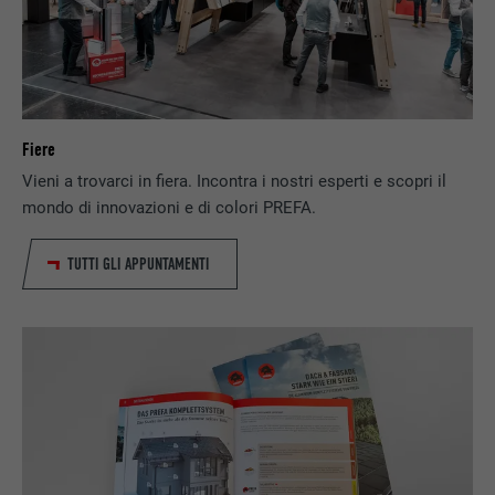
Utilizzato per assicurare che sul browser
SCOPO
sia presente la corretta proprietà SameSite
per tutti i cookie.
Fiere
NOME
_fbp
Vieni a trovarci in fiera. Incontra i nostri esperti e scopri il
PROVIDER
Facebook
mondo di innovazioni e di colori PREFA.
DECORSO
3 mesi
TUTTI GLI APPUNTAMENTI
Utilizzato da Facebook per visualizzare una
SCOPO
serie di prodotti promozionali, per esempio
offerte in tempo reale di inserzionisti terzi.
NOME
fr
PROVIDER
Facebook