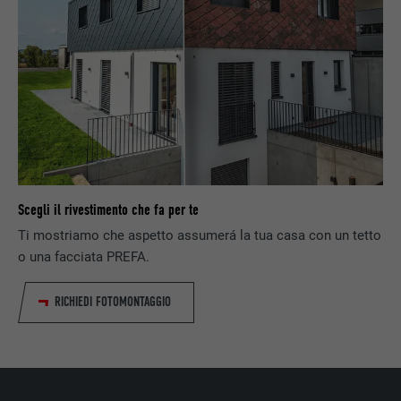
pubblicitario mirato per l’utente.
NOME
_pin_unauth
PROVIDER
Pinterest
DECORSO
1 anno
Utilizzato da Pinterest per il tracking
SCOPO
dell’utilizzo dei servizi.
Scegli il rivestimento che fa per te
Ti mostriamo che aspetto assumerá la tua casa con un tetto
o una facciata PREFA.
NOME
__cfduid
RICHIEDI FOTOMONTAGGIO
PROVIDER
Adsymptotic.com
DECORSO
1 mese
Cookie utilizzato per identificare i singoli