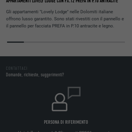
APPARTAMENTI LOVELY LODGE CON FX.12 PREFA IN P.10 ANTRACITE
DECORSO
90 giorni
PROVIDER
LinkedIn
Gli appartamenti "Lovely Lodge" nelle Dolomiti italiane
Viene utilizzato a scopo di test per
offrono lusso garantito. Sono stati rivestiti con il pannello e
DECORSO
Sessione
verificare se il browser permette
SCOPO
il pannello per facciata PREFA in P.10 antracite e legno.
l’inserimento di cookie. Non contiene alcun
Impostato da LinkedIn, quando un sito
identificatore.
SCOPO
web contiene una finestra “Seguici”
integrata.
NOME
bcookie
CONTATTACI
Domande, richieste, suggerimenti?
PROVIDER
LinkedIn
DECORSO
2 anni
Utilizzato dal servizio di social network
SCOPO
LinkedIn per il tracking dell’utilizzo di
prestazioni di servizio integrate.
PERSONA DI RIFERIMENTO