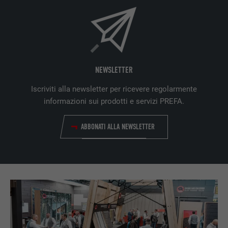
preferenze dell’utente.
NOME
lidc
PROVIDER
LinkedIn
NEWSLETTER
Iscriviti alla newsletter per ricevere regolarmente
DECORSO
1 giorno
informazioni sui prodotti e servizi PREFA.
Utilizzato dal servizio di social network
SCOPO
LinkedIn per il tracking dell’utilizzo di
ABBONATI ALLA NEWSLETTER
prestazioni di servizio integrate.
NOME
lissc
PROVIDER
LinkedIn
DECORSO
1 anno