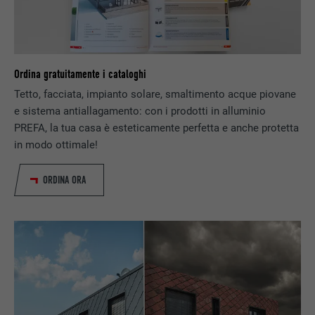
DECORSO
3 mesi
Utilizzato da Facebook per visualizzare una
SCOPO
serie di prodotti promozionali, per esempio
Ordina gratuitamente i cataloghi
offerte in tempo reale di inserzionisti terzi.
Tetto, facciata, impianto solare, smaltimento acque piovane
e sistema antiallagamento: con i prodotti in alluminio
PREFA, la tua casa è esteticamente perfetta e anche protetta
NOME
IDE
in modo ottimale!
PROVIDER
doubleclick.net
ORDINA ORA
DECORSO
1 anno
Utilizzato da Google DoubleClick, per
registrare o segnalare le azioni dell’utente
sul sito web dopo l’annuncio o dopo aver
SCOPO
cliccato su uno degli annunci
dell’inserzionista, allo scopo di misurare
l’efficacia di una pubblicità e dell’annuncio