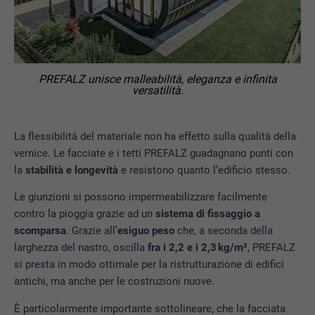
PREFALZ unisce malleabilità, eleganza e infinita
versatilità.
La flessibilità del materiale non ha effetto sulla qualità della
vernice. Le facciate e i tetti PREFALZ guadagnano punti con
la
stabilità e longevità
e resistono quanto l’edificio stesso.
Le giunzioni si possono impermeabilizzare facilmente
contro la pioggia grazie ad un
sistema di fissaggio a
scomparsa
. Grazie all’
esiguo peso
che, a seconda della
larghezza del nastro, oscilla
fra i 2,2 e i 2,3 kg/m²
, PREFALZ
si presta in modo ottimale per la ristrutturazione di edifici
antichi, ma anche per le costruzioni nuove.
È particolarmente importante sottolineare, che la facciata