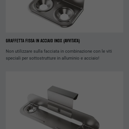
DECORSO
3 mesi
SCOPO
Cookie browser ID
GRAFFETTA FISSA IN ACCIAIO INOX (AVVITATA)
NOME
GPS
Non utilizzare sulla facciata in combinazione con le viti
PROVIDER
YouTube
speciali per sottostrutture in alluminio e acciaio!
DECORSO
1 giorno
Registra un ID univoco sui dispositivi mobili
SCOPO
per permettere il tracking sulla base della
posizione geografica GPS.
NOME
VISITOR_INFO1_LIVE
PROVIDER
YouTube