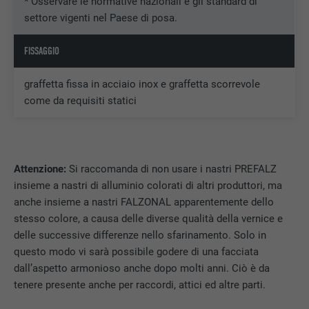
* Osservare le normative nazionali e gli standard di
SCOPO
cliccato su uno degli annunci
settore vigenti nel Paese di posa.
dell’inserzionista, allo scopo di misurare
l’efficacia di una pubblicità e dell’annuncio
pubblicitario mirato per l’utente.
FISSAGGIO
graffetta fissa in acciaio inox e graffetta scorrevole
NOME
_pin_unauth
come da requisiti statici
PROVIDER
Pinterest
DECORSO
1 anno
Attenzione:
Si raccomanda di non usare i nastri PREFALZ
insieme a nastri di alluminio colorati di altri produttori, ma
Utilizzato da Pinterest per il tracking
SCOPO
anche insieme a nastri FALZONAL apparentemente dello
dell’utilizzo dei servizi.
stesso colore, a causa delle diverse qualità della vernice e
delle successive differenze nello sfarinamento. Solo in
NOME
__cfduid
questo modo vi sarà possibile godere di una facciata
dall’aspetto armonioso anche dopo molti anni. Ciò è da
PROVIDER
Adsymptotic.com
tenere presente anche per raccordi, attici ed altre parti.