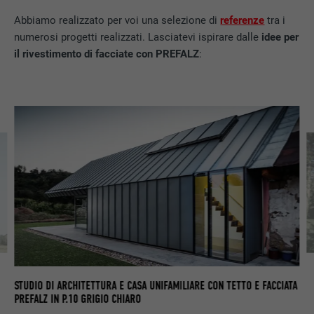
Utilizzato per il tracking degli utenti su
Abbiamo realizzato per voi una selezione di
referenze
tra i
diversi siti web, per visualizzare annunci
numerosi progetti realizzati. Lasciatevi ispirare dalle
idee per
SCOPO
pubblicitari rilevanti sulla base delle
il rivestimento di facciate con PREFALZ
:
preferenze dell’utente.
NOME
lidc
PROVIDER
LinkedIn
DECORSO
1 giorno
Utilizzato dal servizio di social network
SCOPO
LinkedIn per il tracking dell’utilizzo di
prestazioni di servizio integrate.
PR
UN
NOME
lissc
STUDIO DI ARCHITETTURA E CASA UNIFAMILIARE CON TETTO E FACCIATA
PREFALZ IN P.10 GRIGIO CHIARO