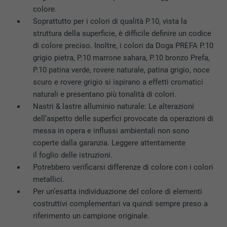
colore.
PROVIDER
Google Optimize
Soprattutto per i colori di qualità P.10, vista la
NOME
lang
struttura della superficie, è difficile definire un codice
DECORSO
90 giorni
di colore preciso. Inoltre, i colori da Doga PREFA P.10
PROVIDER
LinkedIn
grigio pietra, P.10 marrone sahara, P.10 bronzo Prefa,
Viene utilizzato a scopo di test per
DECORSO
Sessione
P.10 patina verde, rovere naturale, patina grigio, noce
verificare se il browser permette
SCOPO
scuro e rovere grigio si ispirano a effetti cromatici
l’inserimento di cookie. Non contiene alcun
Impostato da LinkedIn, quando un sito
naturali e presentano più tonalità di colori.
identificatore.
SCOPO
web contiene una finestra “Seguici”
Nastri & lastre alluminio naturale: Le alterazioni
integrata.
dell’aspetto delle superfici provocate da operazioni di
messa in opera e influssi ambientali non sono
coperte dalla garanzia. Leggere attentamente
NOME
bcookie
il foglio delle istruzioni.
Potrebbero verificarsi differenze di colore con i colori
PROVIDER
LinkedIn
metallici.
Per un’esatta individuazione del colore di elementi
DECORSO
2 anni
costruttivi complementari va quindi sempre preso a
riferimento un campione originale.
Utilizzato dal servizio di social network