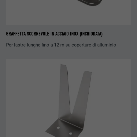
NOME
test_cookie
PROVIDER
doubleclick.net
GRAFFETTA SCORREVOLE IN ACCIAIO INOX (INCHIODATA)
DECORSO
15 minuti
Per lastre lunghe fino a 12 m su coperture di alluminio
Viene utilizzato a scopo di test per
verificare se il browser permette
SCOPO
l’inserimento di cookie. Non contiene alcun
identificatore.