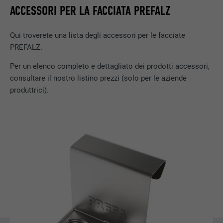
DECORSO
1 mese
ACCESSORI PER LA FACCIATA PREFALZ
Cookie utilizzato per identificare i singoli
Qui troverete una lista degli accessori per le facciate
client dietro un indirizzo IP condiviso e per
SCOPO
applicare impostazioni di sicurezza su base
PREFALZ.
client.
Per un elenco completo e dettagliato dei prodotti accessori,
consultare il nostro listino prezzi (solo per le aziende
produttrici).
NOME
U
PROVIDER
Adsymptotic.com
DECORSO
3 mesi
SCOPO
Cookie browser ID
NOME
li_sugr
PROVIDER
LinkedIn