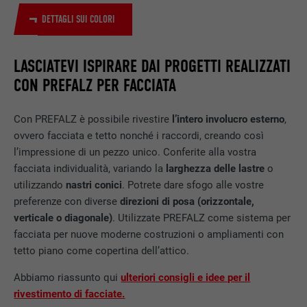
SCOPO
LinkedIn per il tracking dell’utilizzo di
prestazioni di servizio integrate.
DETTAGLI SUI COLORI
LASCIATEVI ISPIRARE DAI PROGETTI REALIZZATI
NOME
bscookie
CON PREFALZ PER FACCIATA
PROVIDER
LinkedIn
Con PREFALZ è possibile rivestire
l’intero involucro esterno
,
DECORSO
2 anni
ovvero facciata e tetto nonché i raccordi, creando così
l’impressione di un pezzo unico. Conferite alla vostra
Utilizzato dal servizio di social network
facciata individualità, variando la
larghezza delle lastre
o
SCOPO
LinkedIn per il tracking dell’utilizzo di
utilizzando
nastri conici
. Potrete dare sfogo alle vostre
prestazioni di servizio integrate.
preferenze con diverse
direzioni di posa (orizzontale,
verticale o diagonale)
. Utilizzate PREFALZ come sistema per
NOME
UserMatchHistory
facciata per nuove moderne costruzioni o ampliamenti con
tetto piano come copertina dell’attico.
PROVIDER
LinkedIn
Abbiamo riassunto qui
ulteriori consigli e idee per il
DECORSO
29 giorni
rivestimento di facciate.