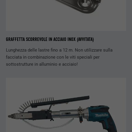
DECORSO
179 giorni
Misurazione della larghezza di banda
SCOPO
YouTube
GRAFFETTA SCORREVOLE IN ACCIAIO INOX (AVVITATA)
NOME
YSC
Lunghezza delle lastre fino a 12 m. Non utilizzare sulla
facciata in combinazione con le viti speciali per
PROVIDER
YouTube
sottostrutture in alluminio e acciaio!
DECORSO
Sessione
Utilizzato da YouTube (Google) per
SCOPO
memorizzare le impostazioni dell’utente e
per altri scopi non dichiarati.
NOME
_gcl_au