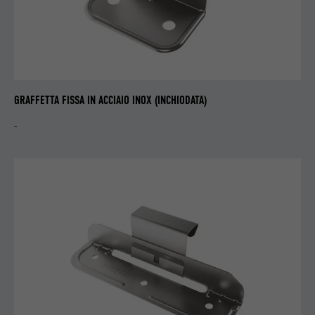
NOME
li_gc
PROVIDER
LinkedIn
DECORSO
2 anni
GRAFFETTA FISSA IN ACCIAIO INOX (INCHIODATA)
Serve per l’archiviazione del consenso
-
SCOPO
dell’utente concesso per l’utilizzo dei cookie
per scopi non essenziali.
NOME
lidc
PROVIDER
LinkedIn
DECORSO
1 giorno
Per facilitare la selezione dei centri di
SCOPO
calcolo