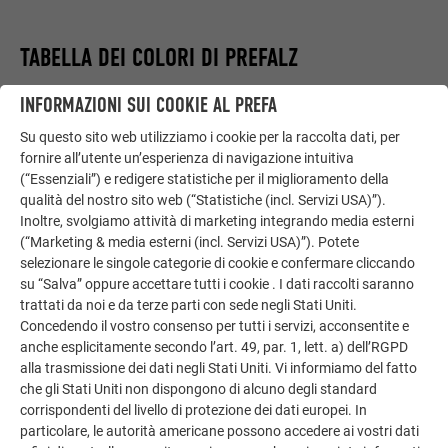
TABELLA DEI COLORI DI PREFALZ
INFORMAZIONI SUI COOKIE AL PREFA
La gamma di colori di PREFALZ è molto vasta e ciò
consente molte possibilità di allestimento della facciata. I
Su questo sito web utilizziamo i cookie per la raccolta dati, per
seguenti colori per facciata sono disponibili come colori
fornire all’utente un’esperienza di navigazione intuitiva
standard:
(“Essenziali”) e redigere statistiche per il miglioramento della
qualità del nostro sito web (“Statistiche (incl. Servizi USA)”).
Inoltre, svolgiamo attività di marketing integrando media esterni
(“Marketing & media esterni (incl. Servizi USA)”). Potete
PANORAMICA SUI COLORI (20)
selezionare le singole categorie di cookie e confermare cliccando
su “Salva” oppure accettare tutti i cookie . I dati raccolti saranno
trattati da noi e da terze parti con sede negli Stati Uniti.
Concedendo il vostro consenso per tutti i servizi, acconsentite e
COLORE
DESIGNAZIONE
SIMILE AL COLORE RAL
anche esplicitamente secondo l’art. 49, par. 1, lett. a) dell’RGPD
alla trasmissione dei dati negli Stati Uniti. Vi informiamo del fatto
01 P.10 marrone
7013
che gli Stati Uniti non dispongono di alcuno degli standard
corrispondenti del livello di protezione dei dati europei. In
particolare, le autorità americane possono accedere ai vostri dati
02 P.10 antracite
7016