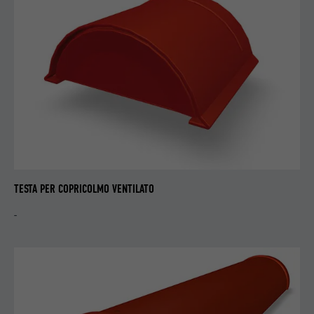
SCOPO
serie di prodotti promozionali, per esempio
offerte in tempo reale di inserzionisti terzi.
NOME
fr
PROVIDER
Facebook
DECORSO
3 mesi
Utilizzato da Facebook per visualizzare una
SCOPO
serie di prodotti promozionali, per esempio
TESTA PER COPRICOLMO VENTILATO
offerte in tempo reale di inserzionisti terzi.
-
NOME
IDE
PROVIDER
doubleclick.net
DECORSO
1 anno