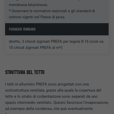
SCOPO
generare dati statistici riguardo agli utenti
DECORSO
Sessione
membrana bituminosa.
del sito web.
* Osservare le normative nazionali e gli standard di
Memorizza la versione linguistica di un sito
settore vigenti nel Paese di posa.
SCOPO
web selezionata dall’utente.
NOME
_gaexp
FISSAGGIO STANDARD
PROVIDER
Google Optimize
NOME
lang
diretto, 3 chiodi zigrinati PREFA per tegola R.16 (cioè ca.
DECORSO
90 giorni
10 chiodi zigrinati PREFA al m²)
PROVIDER
LinkedIn
Viene utilizzato a scopo di test per
DECORSO
Sessione
verificare se il browser permette
SCOPO
l’inserimento di cookie. Non contiene alcun
STRUTTURA DEL TETTO
Impostato da LinkedIn, quando un sito
identificatore.
SCOPO
web contiene una finestra “Seguici”
integrata.
I tetti in alluminio PREFA sono progettati con una
sottostruttura ventilata, grazie alla quale la copertura del
tetto e lo strato di coibentazione sono separati da uno
NOME
bcookie
spazio intermedio ventilato. Questo favorisce l'evaporazione,
ad esempio della condensa, che può eventualmente
PROVIDER
LinkedIn