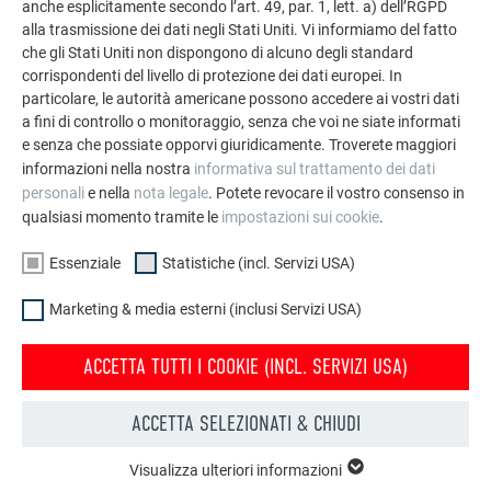
anche esplicitamente secondo l’art. 49, par. 1, lett. a) dell’RGPD
alla trasmissione dei dati negli Stati Uniti. Vi informiamo del fatto
che gli Stati Uniti non dispongono di alcuno degli standard
corrispondenti del livello di protezione dei dati europei. In
particolare, le autorità americane possono accedere ai vostri dati
a fini di controllo o monitoraggio, senza che voi ne siate informati
FAQ
e senza che possiate opporvi giuridicamente. Troverete maggiori
HAI ANCORA DOMANDE SULLA TEGOLA PREFA?
informazioni nella nostra
informativa sul trattamento dei dati
personali
e nella
nota legale
. Potete revocare il vostro consenso in
qualsiasi momento tramite le
impostazioni sui cookie
.
Una copertura PREFA può fungere da parafulmine?
Essenziale
Statistiche (incl. Servizi USA)
Ai sensi della norma ÖVE/ÖNORM EN 62305-3, le coperture
Marketing & media esterni (inclusi Servizi USA)
in metallo vengono considerate componenti naturali di un
La grandine può danneggiare una copertura PREFA?
sistema parafulmine. I nastri di copertura PREFA (
Prefalz
e
ACCETTA TUTTI I COOKIE (INCL. SERVIZI USA)
Falzonal
) sono quindi consentiti come componenti naturali
Nel caso in cui, dopo una forte grandinata, la funzionalità
del dispositivo parafulmine e le parti più piccole PREFA
ACCETTA SELEZIONATI & CHIUDI
della copertura non sia pregiudicata ma siano visibili
Una copertura PREFA arrugginisce?
(
tegole
,
scandole
,
FX.12
,
scaglie
) come dispositivi di
evidenti danni estetici come ammaccature, ricordiamo che
captazione naturale del sistema parafulmine (installazione di
Visualizza ulteriori informazioni
esiste la possibilità di assicurarsi anche contro questo tipo
ESSENZIALE
un dispositivo parafulmine supplementare e collegamento a
La distruzione del metallo per effetto di reazioni chimiche o