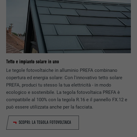
NOME
VISITOR_INFO1_LIVE
PROVIDER
YouTube
DECORSO
179 giorni
Misurazione della larghezza di banda
SCOPO
Tetto e impianto solare in uno
YouTube
Le tegole fotovoltaiche in alluminio PREFA combinano
copertura ed energia solare: Con l'innovativo tetto solare
NOME
YSC
PREFA, produci tu stesso la tua elettricità - in modo
ecologico e sostenibile. La tegola fotovoltaica PREFA è
PROVIDER
YouTube
compatibile al 100% con la tegola R.16 e il pannello FX.12 e
può essere utilizzata anche per la facciata.
DECORSO
Sessione
SCOPRI: LA TEGOLA FOTOVOLTAICA
Utilizzato da YouTube (Google) per
SCOPO
memorizzare le impostazioni dell’utente e