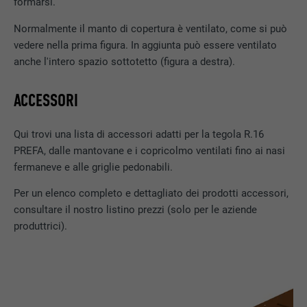
formarsi.
DECORSO
2 anni
Normalmente il manto di copertura è ventilato, come si può
vedere nella prima figura. In aggiunta può essere ventilato
Utilizzato dal servizio di social network
anche l'intero spazio sottotetto (figura a destra).
SCOPO
LinkedIn per il tracking dell’utilizzo di
prestazioni di servizio integrate.
ACCESSORI
Qui trovi una lista di accessori adatti per la tegola R.16
NOME
bscookie
PREFA, dalle mantovane e i copricolmo ventilati fino ai nasi
PROVIDER
LinkedIn
fermaneve e alle griglie pedonabili.
Per un elenco completo e dettagliato dei prodotti accessori,
DECORSO
2 anni
consultare il nostro listino prezzi (solo per le aziende
produttrici).
Utilizzato dal servizio di social network
SCOPO
LinkedIn per il tracking dell’utilizzo di
prestazioni di servizio integrate.
NOME
UserMatchHistory