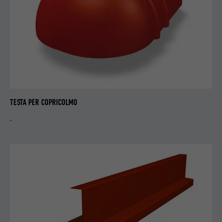
NOME
__cfduid
PROVIDER
Adsymptotic.com
DECORSO
1 mese
Cookie utilizzato per identificare i singoli
client dietro un indirizzo IP condiviso e per
SCOPO
applicare impostazioni di sicurezza su base
TESTA PER COPRICOLMO
client.
-
NOME
U
PROVIDER
Adsymptotic.com
DECORSO
3 mesi
SCOPO
Cookie browser ID