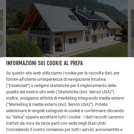
INFORMAZIONI SUI COOKIE AL PREFA
CA
I ROBUSTI PANNELLI PER TETTI R.16 PROTEGGONO LE CASE
AN
Su questo sito web utilizziamo i cookie per la raccolta dati, per
UNIFAMILIARI NELLA REGIONE ALPINA
fornire all’utente un’esperienza di navigazione intuitiva
(“Essenziali”) e redigere statistiche per il miglioramento della
qualità del nostro sito web (“Statistiche (incl. Servizi USA)”).
Inoltre, svolgiamo attività di marketing integrando media esterni
(“Marketing & media esterni (incl. Servizi USA)”). Potete
selezionare le singole categorie di cookie e confermare cliccando
su “Salva” oppure accettare tutti i cookie . I dati raccolti saranno
trattati da noi e da terze parti con sede negli Stati Uniti.
Concedendo il vostro consenso per tutti i servizi, acconsentite e