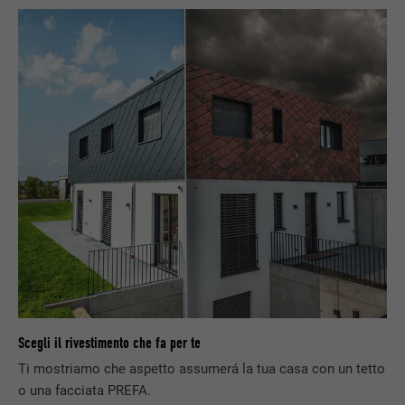
per altri scopi non dichiarati.
NOME
_gcl_au
PROVIDER
Google AdSense
DECORSO
3 mesi
Utilizzato da Google AdSense per
SCOPO
sperimentare l’efficacia pubblicitaria sui siti
web che utilizzano i loro servizi.
NOME
_pinterest_ct_ua
PROVIDER
Pinterest
Scegli il rivestimento che fa per te
Ti mostriamo che aspetto assumerá la tua casa con un tetto
DECORSO
1 anno
o una facciata PREFA.