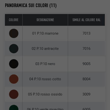
PANORAMICA SUI COLORI (11)
COLORE
DESIGNAZIONE
SIMILE AL COLORE RAL
01 P.10 marrone
7013
02 P.10 antracite
7016
03 P.10 nero
9005
04 P.10 rosso cotto
8004
05 P.10 rosso ossido
3009
06 P.10 verde muschio
6005