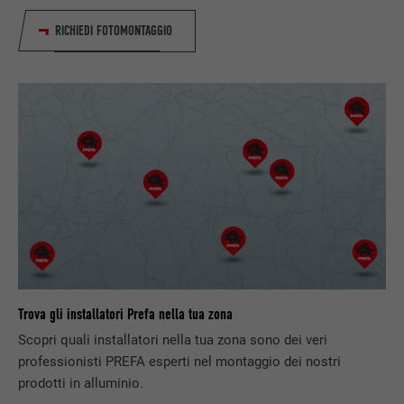
Questo cookie contiene un IDUU univoco
per raggruppare le operazioni sulle diverse
RICHIEDI FOTOMONTAGGIO
SCOPO
pagine (crosspage), quando l’utente non
può essere assegnato in modo chiaro.
NOME
li_gc
PROVIDER
LinkedIn
DECORSO
2 anni
Serve per l’archiviazione del consenso
SCOPO
dell’utente concesso per l’utilizzo dei cookie
per scopi non essenziali.
Trova gli installatori Prefa nella tua zona
Scopri quali installatori nella tua zona sono dei veri
NOME
lidc
professionisti PREFA esperti nel montaggio dei nostri
prodotti in alluminio.
PROVIDER
LinkedIn