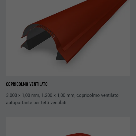
NOME
lissc
PROVIDER
LinkedIn
DECORSO
1 anno
Utilizzato per assicurare che sul browser
SCOPO
sia presente la corretta proprietà SameSite
per tutti i cookie.
COPRICOLMO VENTILATO
NOME
_fbp
3.000 × 1,00 mm, 1.200 × 1,00 mm, copricolmo ventilato
autoportante per tetti ventilati
PROVIDER
Facebook
DECORSO
3 mesi
Utilizzato da Facebook per visualizzare una