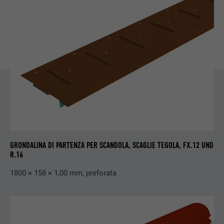
PROVIDER
LinkedIn
DECORSO
29 giorni
Utilizzato per il tracking degli utenti su
diversi siti web, per visualizzare annunci
SCOPO
pubblicitari rilevanti sulla base delle
preferenze dell’utente.
NOME
lidc
GRONDALINA DI PARTENZA PER SCANDOLA, SCAGLIE TEGOLA, FX.12 UND
R.16
PROVIDER
LinkedIn
1800 × 158 × 1,00 mm, preforata
DECORSO
1 giorno
Utilizzato dal servizio di social network
SCOPO
LinkedIn per il tracking dell’utilizzo di
prestazioni di servizio integrate.