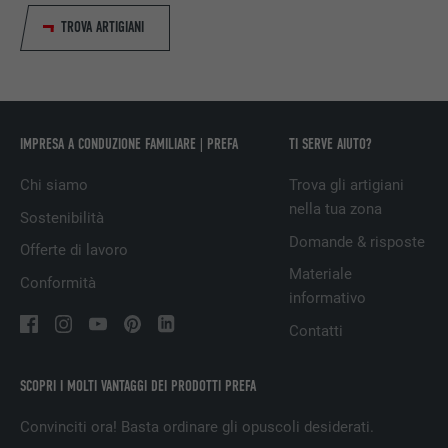
TROVA ARTIGIANI
DECORSO
1 giorno
Per facilitare la selezione dei centri di
SCOPO
calcolo
IMPRESA A CONDUZIONE FAMILIARE | PREFA
TI SERVE AIUTO?
NOME
test_cookie
Chi siamo
Trova gli artigiani
PROVIDER
doubleclick.net
nella tua zona
Sostenibilità
Domande & risposte
Offerte di lavoro
DECORSO
15 minuti
Materiale
Conformità
informativo
Viene utilizzato a scopo di test per
verificare se il browser permette
Contatti
SCOPO
l’inserimento di cookie. Non contiene alcun
identificatore.
SCOPRI I MOLTI VANTAGGI DEI PRODOTTI PREFA
Convinciti ora! Basta ordinare gli opuscoli desiderati.