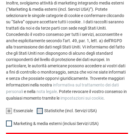
Inoltre, svolgiamo attività di marketing integrando media esterni
(“Marketing & media esterni (incl. Servizi USA)”). Potete
selezionare le singole categorie di cookie e confermare cliccando
su “Salva” oppure accettare tutti i cookie . I dati raccolti saranno
trattati da noi e da terze parti con sede negli Stati Uniti.
Concedendo il vostro consenso per tutti i servizi, acconsentite e
anche esplicitamente secondo l’art. 49, par. 1, lett. a) dell’RGPD
Cos'è la PREFA Academy
alla trasmissione dei dati negli Stati Uniti. Vi informiamo del fatto
Dalla corretta lavorazione al montaggio a regola d'arte e al
che gli Stati Uniti non dispongono di alcuno degli standard
colloquio di vendita: qui puoi trovare tutte le opportunità di
corrispondenti del livello di protezione dei dati europei. In
formazione professionale per gli installatori PREFA.
particolare, le autorità americane possono accedere ai vostri dati
a fini di controllo o monitoraggio, senza che voi ne siate informati
e senza che possiate opporvi giuridicamente. Troverete maggiori
VAI ALL'ACADEMY
informazioni nella nostra
informativa sul trattamento dei dati
personali
e nella
nota legale
. Potete revocare il vostro consenso in
qualsiasi momento tramite le
impostazioni sui cookie
.
Essenziale
Statistiche (incl. Servizi USA)
Marketing & media esterni (inclusi Servizi USA)