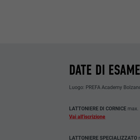
NOME
PROVIDER
PROVIDER
DECORSO
DECORSO
SCOPO
SCOPO
DATE DI ESAM
NOME
NOME
PROVIDER
PROVIDER
Luogo: PREFA Academy Bolzan
DECORSO
DECORSO
LATTONIERE DI CORNICE
max. 
SCOPO
SCOPO
Vai all'iscrizione
LATTONIERE SPECIALIZZATO