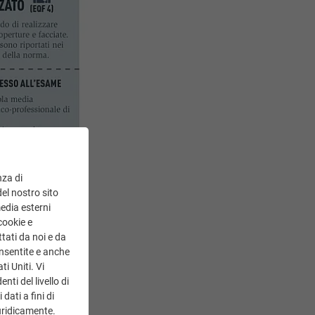
nza di
del nostro sito
media esterni
cookie e
tati da noi e da
onsentite e anche
ti Uniti. Vi
ti del livello di
dati a fini di
uridicamente.