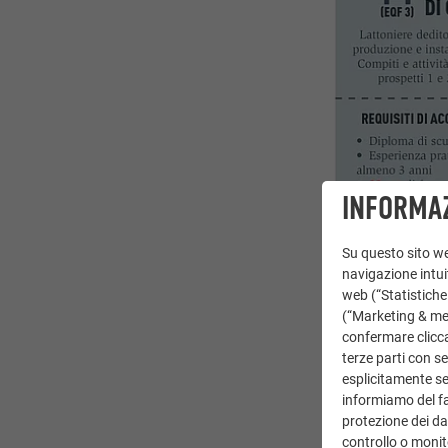
INFORMAZ
Su questo sito web
navigazione intuit
web (“Statistiche
(“Marketing & medi
confermare clicca
terze parti con se
esplicitamente sec
informiamo del fa
protezione dei dat
controllo o monit