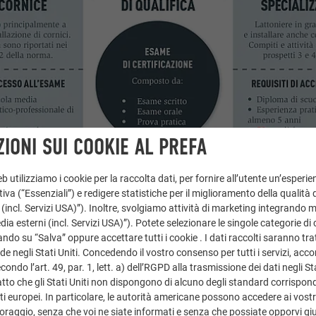
IONI SUI COOKIE AL PREFA
 utilizziamo i cookie per la raccolta dati, per fornire all’utente un’esperie
iva (“Essenziali”) e redigere statistiche per il miglioramento della qualità 
 (incl. Servizi USA)”). Inoltre, svolgiamo attività di marketing integrando 
a esterni (incl. Servizi USA)”). Potete selezionare le singole categorie di 
ndo su “Salva” oppure accettare tutti i cookie . I dati raccolti saranno trat
de negli Stati Uniti. Concedendo il vostro consenso per tutti i servizi, acc
ondo l’art. 49, par. 1, lett. a) dell’RGPD alla trasmissione dei dati negli Sta
tto che gli Stati Uniti non dispongono di alcuno degli standard corrisponden
i europei. In particolare, le autorità americane possono accedere ai vostri 
oraggio, senza che voi ne siate informati e senza che possiate opporvi gi