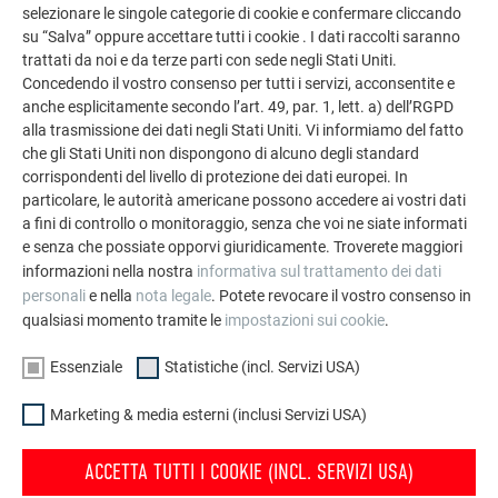
selezionare le singole categorie di cookie e confermare cliccando
Scaglia per facciata 44 × 44
su “Salva” oppure accettare tutti i cookie . I dati raccolti saranno
trattati da noi e da terze parti con sede negli Stati Uniti.
Concedendo il vostro consenso per tutti i servizi, acconsentite e
anche esplicitamente secondo l’art. 49, par. 1, lett. a) dell’RGPD
alla trasmissione dei dati negli Stati Uniti. Vi informiamo del fatto
Pannello per facciata FX.12
che gli Stati Uniti non dispongono di alcuno degli standard
corrispondenti del livello di protezione dei dati europei. In
particolare, le autorità americane possono accedere ai vostri dati
a fini di controllo o monitoraggio, senza che voi ne siate informati
e senza che possiate opporvi giuridicamente. Troverete maggiori
Tegola
informazioni nella nostra
informativa sul trattamento dei dati
personali
e nella
nota legale
. Potete revocare il vostro consenso in
qualsiasi momento tramite le
impostazioni sui cookie
.
Essenziale
Statistiche (incl. Servizi USA)
Tegola R.16
Marketing & media esterni (inclusi Servizi USA)
ACCETTA TUTTI I COOKIE (INCL. SERVIZI USA)