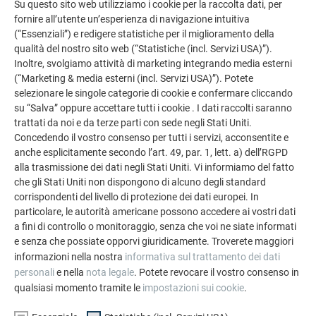
Su questo sito web utilizziamo i cookie per la raccolta dati, per
fornire all’utente un’esperienza di navigazione intuitiva
Marcatura con battitraccia
(“Essenziali”) e redigere statistiche per il miglioramento della
qualità del nostro sito web (“Statistiche (incl. Servizi USA)”).
Inoltre, svolgiamo attività di marketing integrando media esterni
(“Marketing & media esterni (incl. Servizi USA)”). Potete
Direzione di posa, fissaggio
selezionare le singole categorie di cookie e confermare cliccando
e posa
su “Salva” oppure accettare tutti i cookie . I dati raccolti saranno
trattati da noi e da terze parti con sede negli Stati Uniti.
Concedendo il vostro consenso per tutti i servizi, acconsentite e
anche esplicitamente secondo l’art. 49, par. 1, lett. a) dell’RGPD
Sostituzione di una
alla trasmissione dei dati negli Stati Uniti. Vi informiamo del fatto
che gli Stati Uniti non dispongono di alcuno degli standard
tegola R.16
corrispondenti del livello di protezione dei dati europei. In
particolare, le autorità americane possono accedere ai vostri dati
a fini di controllo o monitoraggio, senza che voi ne siate informati
e senza che possiate opporvi giuridicamente. Troverete maggiori
Zona di posa
informazioni nella nostra
informativa sul trattamento dei dati
personali
e nella
nota legale
. Potete revocare il vostro consenso in
qualsiasi momento tramite le
impostazioni sui cookie
.