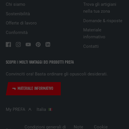
Chi siamo
Trova gli artigiani
PROVIDER
Google Universal Analytics
nella tua zona
Sostenibilità
NOME
lang
Domande & risposte
DECORSO
1 giorno
Offerte di lavoro
Materiale
PROVIDER
ads.linkedin.com
Conformità
Registra un ID univoco, utilizzato per
informativo
SCOPO
generare dati statistici riguardo agli utenti
DECORSO
Sessione
Contatti
del sito web.
Memorizza la versione linguistica di un sito
SCOPO
SCOPRI I MOLTI VANTAGGI DEI PRODOTTI PREFA
web selezionata dall’utente.
NOME
_gaexp
Convinciti ora! Basta ordinare gli opuscoli desiderati.
PROVIDER
Google Optimize
NOME
lang
MATERIALE INFORMATIVO
DECORSO
90 giorni
PROVIDER
LinkedIn
Viene utilizzato a scopo di test per
My PREFA
Italia
DECORSO
Sessione
verificare se il browser permette
SCOPO
l’inserimento di cookie. Non contiene alcun
Impostato da LinkedIn, quando un sito
identificatore.
Condizioni generali di
Note
Cookie
SCOPO
web contiene una finestra “Seguici”