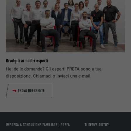
PROVIDER
LinkedIn
DECORSO
1 giorno
Utilizzato dal servizio di social network
SCOPO
LinkedIn per il tracking dell’utilizzo di
prestazioni di servizio integrate.
Rivolgiti ai nostri esperti
NOME
lissc
Hai delle domande? Gli esperti PREFA sono a tua
PROVIDER
LinkedIn
disposizione. Chiamaci o inviaci una e-mail.
DECORSO
1 anno
TROVA REFERENTE
Utilizzato per assicurare che sul browser
SCOPO
sia presente la corretta proprietà SameSite
per tutti i cookie.
IMPRESA A CONDUZIONE FAMILIARE | PREFA
TI SERVE AIUTO?