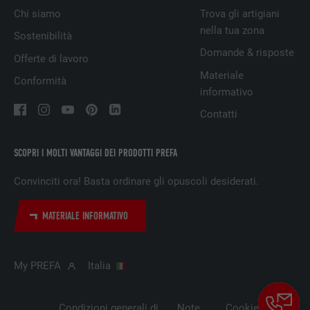
NOME
_fbp
Chi siamo
Trova gli artigiani
nella tua zona
PROVIDER
Facebook
Sostenibilità
Domande & risposte
Offerte di lavoro
DECORSO
3 mesi
Materiale
Conformità
informativo
Utilizzato da Facebook per visualizzare una
SCOPO
serie di prodotti promozionali, per esempio
Contatti
offerte in tempo reale di inserzionisti terzi.
SCOPRI I MOLTI VANTAGGI DEI PRODOTTI PREFA
NOME
fr
Convinciti ora! Basta ordinare gli opuscoli desiderati.
PROVIDER
Facebook
MATERIALE INFORMATIVO
DECORSO
3 mesi
My PREFA
Italia
Utilizzato da Facebook per visualizzare una
SCOPO
serie di prodotti promozionali, per esempio
offerte in tempo reale di inserzionisti terzi.
Condizioni generali di
Note
Cookie