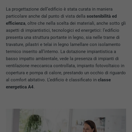
La progettazione dell’edificio è stata curata in maniera
PROVIDER
Google Universal Analytics
particolare anche dal punto di vista della
sostenibilità ed
NOME
lang
DECORSO
1 giorno
efficienza
, oltre che nella scelta dei materiali, anche sotto gli
aspetti di impiantistici, tecnologici ed energetici: l’edificio
PROVIDER
ads.linkedin.com
Registra un ID univoco, utilizzato per
presenta una struttura portante in legno, sia nelle trame di
SCOPO
generare dati statistici riguardo agli utenti
travature, pilastri e telai in legno lamellare con isolamento
DECORSO
Sessione
del sito web.
termico inserito all’interno. La dotazione impiantistica a
basso impatto ambientale, vede la presenza di impianti di
Memorizza la versione linguistica di un sito
SCOPO
ventilazione meccanica controllata, impianto fotovoltaico in
web selezionata dall’utente.
NOME
_gaexp
copertura e pompa di calore, prestando un occhio di riguardo
al comfort abitativo. L’edificio è classificato in
classe
PROVIDER
Google Optimize
NOME
lang
energetica A4
.
DECORSO
90 giorni
PROVIDER
LinkedIn
Viene utilizzato a scopo di test per
DECORSO
Sessione
verificare se il browser permette
SCOPO
l’inserimento di cookie. Non contiene alcun
Impostato da LinkedIn, quando un sito
identificatore.