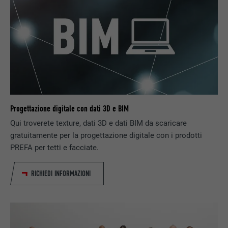
Utilizzato dal servizio di social network
SCOPO
LinkedIn per il tracking dell’utilizzo di
prestazioni di servizio integrate.
NOME
UserMatchHistory
PROVIDER
LinkedIn
Progettazione digitale con dati 3D e BIM
DECORSO
29 giorni
Qui troverete texture, dati 3D e dati BIM da scaricare
gratuitamente per la progettazione digitale con i prodotti
Utilizzato per il tracking degli utenti su
PREFA per tetti e facciate.
diversi siti web, per visualizzare annunci
SCOPO
pubblicitari rilevanti sulla base delle
preferenze dell’utente.
RICHIEDI INFORMAZIONI
NOME
lidc