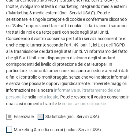
qualità del nostro sito web (“Statistiche (incl. Servizi USA)”).
Inoltre, svolgiamo attività di marketing integrando media esterni
I Sistemi di rivestimento in alluminio PREFA, grandi
(“Marketing & media esterni (incl. Servizi USA)”). Potete
protagonisti dell’identità della villa, hanno contribuito ad
selezionare le singole categorie di cookie e confermare cliccando
assecondare ogni singola scelta architettonica
, non solo
su “Salva” oppure accettare tutti i cookie . I dati raccolti saranno
mediante le differenti forme e colori – nastro aggraffato
trattati da noi e da terze parti con sede negli Stati Uniti.
Prefalz grigio antracite, Doga. X grigio scuro, Scandola DS.19
Concedendo il vostro consenso per tutti i servizi, acconsentite e
nera – scelte per caratterizzare ciascun elemento
anche esplicitamente secondo l’art. 49, par. 1, lett. a) dell’RGPD
volumetrico, ma anche attraverso le geometrie di posa, con
alla trasmissione dei dati negli Stati Uniti. Vi informiamo del fatto
che gli Stati Uniti non dispongono di alcuno degli standard
montaggio in parallelo o in diagonale rispetto alla linea di
corrispondenti del livello di protezione dei dati europei. In
terra o ancora giocando con la variabilità dei passi del
particolare, le autorità americane possono accedere ai vostri dati
nastro che protegge il grande tetto e avvolge il piano
a fini di controllo o monitoraggio, senza che voi ne siate informati
superiore e la terrazza in un geometrico abbraccio.
e senza che possiate opporvi giuridicamente. Troverete maggiori
informazioni nella nostra
informativa sul trattamento dei dati
La ricchezza espressiva continua sulla variabilità delle
personali
e nella
nota legale
. Potete revocare il vostro consenso in
superfici metalliche, liscia per il
nastro Prefalz
, opaca e
qualsiasi momento tramite le
impostazioni sui cookie
.
ruvida per la
Scandola
, tridimensionale e sfaccettata per la
Doga.X
, dove la luce naturale e i raggi solari, di volta in volta
Essenziale
Statistiche (incl. Servizi USA)
creano effetti sempre nuovi di rifrazione, contrasto
emovimento.
Marketing & media esterni (inclusi Servizi USA)