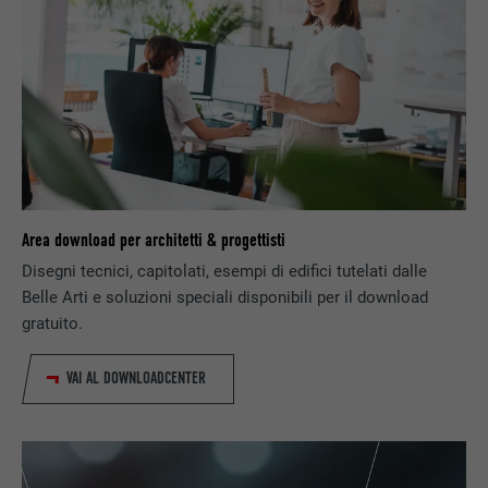
SCOPO
web contiene una finestra “Seguici”
integrata.
NOME
bcookie
PROVIDER
LinkedIn
DECORSO
2 anni
Area download per architetti & progettisti
Utilizzato dal servizio di social network
SCOPO
LinkedIn per il tracking dell’utilizzo di
Disegni tecnici, capitolati, esempi di edifici tutelati dalle
prestazioni di servizio integrate.
Belle Arti e soluzioni speciali disponibili per il download
gratuito.
NOME
bscookie
VAI AL DOWNLOADCENTER
PROVIDER
LinkedIn
DECORSO
2 anni