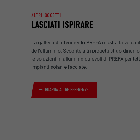
NOME
SCOPO
ALTRI OGGETTI
MARKETING & ME
PROVIDER
LASCIATI ISPIRARE
I cookie “Market
visualizzare ann
DECORSO
Una volta accet
La galleria di riferimento PREFA mostra la versatil
necessita più di
NOME
SCOPO
dell’alluminio. Scoprite altri progetti straordinari 
NOME
PROVIDER
le soluzioni in alluminio durevoli di PREFA per tett
impianti solari e facciate.
PROVIDER
NOME
DECORSO
DECORSO
PROVIDER
GUARDA ALTRE REFERENZE
SCOPO
DECORSO
SCOPO
SCOPO
NOME