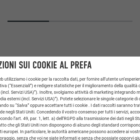
IONI SUI COOKIE AL PREFA
 utilizziamo i cookie per la raccolta dati, per fornire all’utente un’esperie
iva (“Essenziali”) e redigere statistiche per il miglioramento della qualità 
 (incl. Servizi USA)”). Inoltre, svolgiamo attività di marketing integrando 
a esterni (incl. Servizi USA)”). Potete selezionare le singole categorie di 
ndo su “Salva” oppure accettare tutti i cookie . I dati raccolti saranno trat
de negli Stati Uniti. Concedendo il vostro consenso per tutti i servizi, acc
ondo l’art. 49, par. 1, lett. a) dell’RGPD alla trasmissione dei dati negli Sta
tto che gli Stati Uniti non dispongono di alcuno degli standard corrisponden
i europei. In particolare, le autorità americane possono accedere ai vostri 
oraggio, senza che voi ne siate informati e senza che possiate opporvi gi