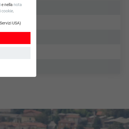
i
e nella
nota
n
i cookie
.
 Servizi USA)
. Grazie ad essi
stro sito web. Le
.