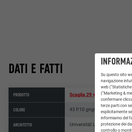
INFORMAZ
DATI E FATTI
Su questo sito web
navigazione intuit
web (“Statistiche
(“Marketing & medi
PRODOTTO
Scaglia 29 × 29
confermare clicca
terze parti con se
43 P.10 grigio pietra
COLORE
esplicitamente sec
informiamo del fa
protezione dei dat
Universität Liechtenstein
ARCHITETTO
controllo o monit