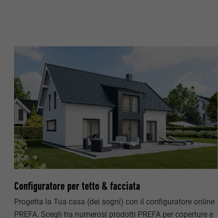
NOME
PROVIDER
PROVIDER
DECORSO
DECORSO
SCOPO
SCOPO
NOME
NOME
PROVIDER
PROVIDER
DECORSO
DECORSO
SCOPO
SCOPO
Configuratore per tetto & facciata
Progetta la Tua casa (dei sogni) con il configuratore online
PREFA. Scegli tra numerosi prodotti PREFA per coperture e