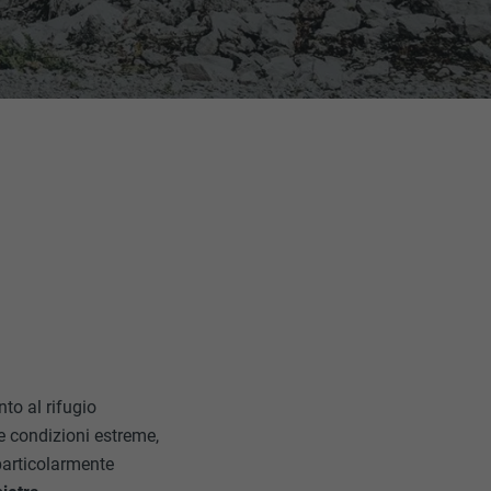
to al rifugio
te condizioni estreme,
 particolarmente