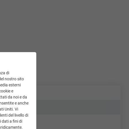
nza di
del nostro sito
media esterni
cookie e
tati da noi e da
onsentite e anche
ti Uniti. Vi
ti del livello di
dati a fini di
uridicamente.