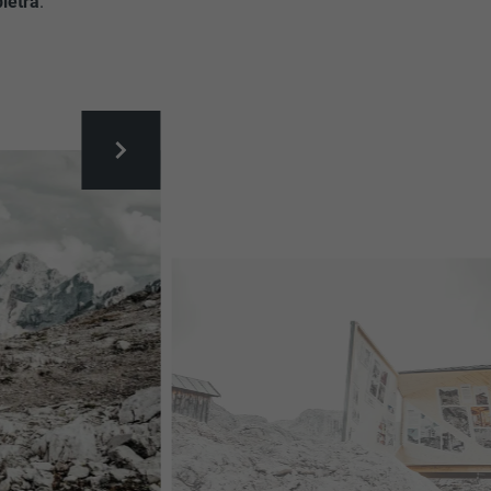
pietra
.