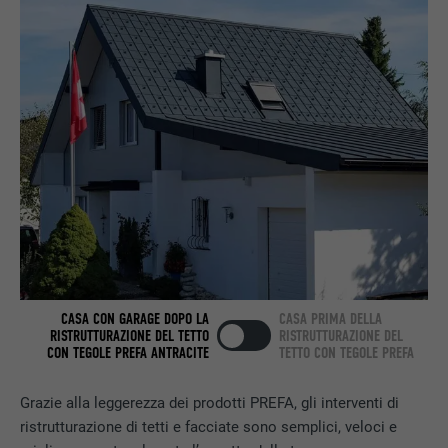
DECORSO
2 anni
Utilizzato dal servizio di social network
SCOPO
LinkedIn per il tracking dell’utilizzo di
prestazioni di servizio integrate.
NOME
bscookie
PROVIDER
LinkedIn
DECORSO
2 anni
CASA CON GARAGE DOPO LA
CASA PRIMA DELLA
RISTRUTTURAZIONE DEL TETTO
RISTRUTTURAZIONE DEL
Utilizzato dal servizio di social network
CON TEGOLE PREFA ANTRACITE
TETTO CON TEGOLE PREFA
SCOPO
LinkedIn per il tracking dell’utilizzo di
prestazioni di servizio integrate.
Grazie alla leggerezza dei prodotti PREFA, gli interventi di
ristrutturazione di tetti e facciate sono semplici, veloci e
NOME
UserMatchHistory