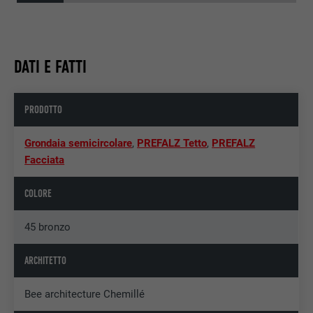
DATI E FATTI
PRODOTTO
Grondaia semicircolare
,
PREFALZ Tetto
,
PREFALZ
Facciata
COLORE
45 bronzo
ARCHITETTO
Bee architecture Chemillé