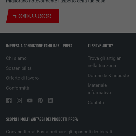
migliorano notevolmente l’aspetto della tua casa.
PROVIDER
LinkedIn
CONTINUA A LEGGERE
DECORSO
29 giorni
Utilizzato per il tracking degli utenti su
IMPRESA A CONDUZIONE FAMILIARE | PREFA
TI SERVE AIUTO?
diversi siti web, per visualizzare annunci
SCOPO
pubblicitari rilevanti sulla base delle
Chi siamo
Trova gli artigiani
preferenze dell’utente.
nella tua zona
Sostenibilità
Domande & risposte
Offerte di lavoro
NOME
lidc
Materiale
Conformità
informativo
PROVIDER
LinkedIn
Contatti
DECORSO
1 giorno
SCOPRI I MOLTI VANTAGGI DEI PRODOTTI PREFA
Utilizzato dal servizio di social network
SCOPO
LinkedIn per il tracking dell’utilizzo di
Convinciti ora! Basta ordinare gli opuscoli desiderati.
prestazioni di servizio integrate.