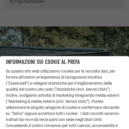
© Paul Kozlowski
INFORMAZIONI SUI COOKIE AL PREFA
Su questo sito web utilizziamo i cookie per la raccolta dati, per
fornire all’utente un’esperienza di navigazione intuitiva
(“Essenziali”) e redigere statistiche per il miglioramento della
qualità del nostro sito web (“Statistiche (incl. Servizi USA)”).
Inoltre, svolgiamo attività di marketing integrando media esterni
ALTRI OGGETTI
(“Marketing & media esterni (incl. Servizi USA)”). Potete
LASCIATI ISPIRARE
selezionare le singole categorie di cookie e confermare cliccando
su “Salva” oppure accettare tutti i cookie . I dati raccolti saranno
trattati da noi e da terze parti con sede negli Stati Uniti.
La galleria di riferimento PREFA mostra la versatilità
Concedendo il vostro consenso per tutti i servizi, acconsentite e
dell’alluminio. Scoprite altri progetti straordinari con le