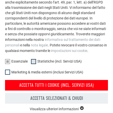
anche esplicitamente secondo l’art. 49, par. 1, lett. a) dell’RGPD
soluzioni in alluminio durevoli di PREFA per tetti,
alla trasmissione dei dati negli Stati Uniti. Vi informiamo del fatto
impianti solari e facciate.
che gli Stati Uniti non dispongono di alcuno degli standard
corrispondenti del livello di protezione dei dati europei. In
particolare, le autorità americane possono accedere ai vostri dati
GUARDA ALTRE REFERENZE
a fini di controllo o monitoraggio, senza che voi ne siate informati
e senza che possiate opporvi giuridicamente. Troverete maggiori
informazioni nella nostra
informativa sul trattamento dei dati
personali
e nella
nota legale
. Potete revocare il vostro consenso in
qualsiasi momento tramite le
impostazioni sui cookie
.
Essenziale
Statistiche (incl. Servizi USA)
Marketing & media esterni (inclusi Servizi USA)
ACCETTA TUTTI I COOKIE (INCL. SERVIZI USA)
ACCETTA SELEZIONATI & CHIUDI
Visualizza ulteriori informazioni
ESSENZIALE