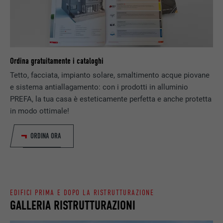
SCOPO
generare dati statistici riguardo agli utenti
DECORSO
Sessione
del sito web.
Memorizza la versione linguistica di un sito
SCOPO
web selezionata dall’utente.
NOME
_gaexp
Ordina gratuitamente i cataloghi
PROVIDER
Google Optimize
Tetto, facciata, impianto solare, smaltimento acque piovane
NOME
lang
e sistema antiallagamento: con i prodotti in alluminio
DECORSO
90 giorni
PREFA, la tua casa è esteticamente perfetta e anche protetta
PROVIDER
LinkedIn
in modo ottimale!
Viene utilizzato a scopo di test per
DECORSO
Sessione
verificare se il browser permette
SCOPO
ORDINA ORA
l’inserimento di cookie. Non contiene alcun
Impostato da LinkedIn, quando un sito
identificatore.
SCOPO
web contiene una finestra “Seguici”
integrata.
EDIFICI PRIMA E DOPO LA RISTRUTTURAZIONE
NOME
bcookie
GALLERIA RISTRUTTURAZIONI
PROVIDER
LinkedIn