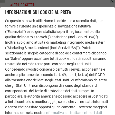
ALTRI OGGETTI
LASCIATI ISPIRARE
INFORMAZIONI SUI COOKIE AL PREFA
Su questo sito web utilizziamo i cookie per la raccolta dati, per
La galleria di riferimento PREFA mostra la versatilità
fornire all’utente un’esperienza di navigazione intuitiva
dell’alluminio. Scoprite altri progetti straordinari con le
(“Essenziali”) e redigere statistiche per il miglioramento della
soluzioni in alluminio durevoli di PREFA per tetti,
qualità del nostro sito web (“Statistiche (incl. Servizi USA)”).
impianti solari e facciate.
Inoltre, svolgiamo attività di marketing integrando media esterni
(“Marketing & media esterni (incl. Servizi USA)”). Potete
selezionare le singole categorie di cookie e confermare cliccando
GUARDA ALTRE REFERENZE
su “Salva” oppure accettare tutti i cookie . I dati raccolti saranno
trattati da noi e da terze parti con sede negli Stati Uniti.
Concedendo il vostro consenso per tutti i servizi, acconsentite e
anche esplicitamente secondo l’art. 49, par. 1, lett. a) dell’RGPD
alla trasmissione dei dati negli Stati Uniti. Vi informiamo del fatto
che gli Stati Uniti non dispongono di alcuno degli standard
corrispondenti del livello di protezione dei dati europei. In
particolare, le autorità americane possono accedere ai vostri dati
a fini di controllo o monitoraggio, senza che voi ne siate informati
e senza che possiate opporvi giuridicamente. Troverete maggiori
informazioni nella nostra
informativa sul trattamento dei dati