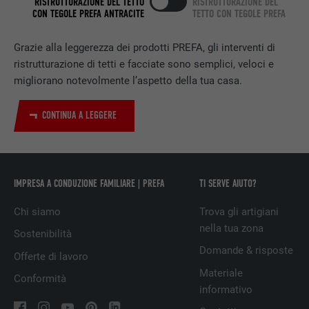
RISTRUTTURAZIONE DEL TETTO
RISTRUTTURAZIONE DEL
CON TEGOLE PREFA ANTRACITE
TETTO CON TEGOLE PREFA
NOME
bscookie
Grazie alla leggerezza dei prodotti PREFA, gli interventi di
PROVIDER
LinkedIn
ristrutturazione di tetti e facciate sono semplici, veloci e
migliorano notevolmente l’aspetto della tua casa.
DECORSO
2 anni
CONTINUA A LEGGERE
Utilizzato dal servizio di social network
SCOPO
LinkedIn per il tracking dell’utilizzo di
prestazioni di servizio integrate.
IMPRESA A CONDUZIONE FAMILIARE | PREFA
TI SERVE AIUTO?
NOME
UserMatchHistory
Chi siamo
Trova gli artigiani
PROVIDER
LinkedIn
nella tua zona
Sostenibilità
Domande & risposte
DECORSO
29 giorni
Offerte di lavoro
Materiale
Conformità
Utilizzato per il tracking degli utenti su
informativo
diversi siti web, per visualizzare annunci