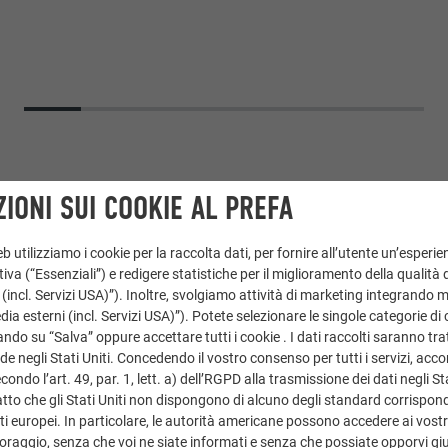
IONI SUI COOKIE AL PREFA
 utilizziamo i cookie per la raccolta dati, per fornire all’utente un’esperie
iva (“Essenziali”) e redigere statistiche per il miglioramento della qualità 
 (incl. Servizi USA)”). Inoltre, svolgiamo attività di marketing integrando 
a esterni (incl. Servizi USA)”). Potete selezionare le singole categorie di 
ndo su “Salva” oppure accettare tutti i cookie . I dati raccolti saranno trat
de negli Stati Uniti. Concedendo il vostro consenso per tutti i servizi, acc
posito in alluminio
,
PREFALZ Tetto
ondo l’art. 49, par. 1, lett. a) dell’RGPD alla trasmissione dei dati negli Sta
tto che gli Stati Uniti non dispongono di alcuno degli standard corrisponden
i europei. In particolare, le autorità americane possono accedere ai vostri 
oraggio, senza che voi ne siate informati e senza che possiate opporvi gi