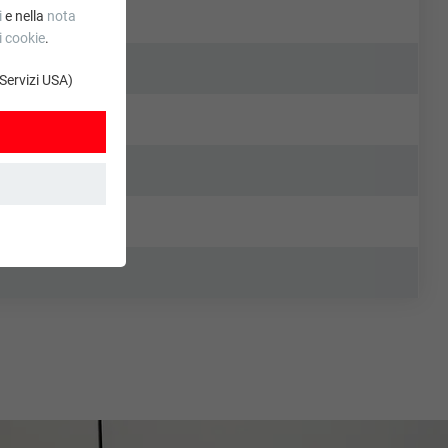
i
e nella
nota
i cookie
.
 Servizi USA)
. Grazie ad essi
stro sito web. Le
.