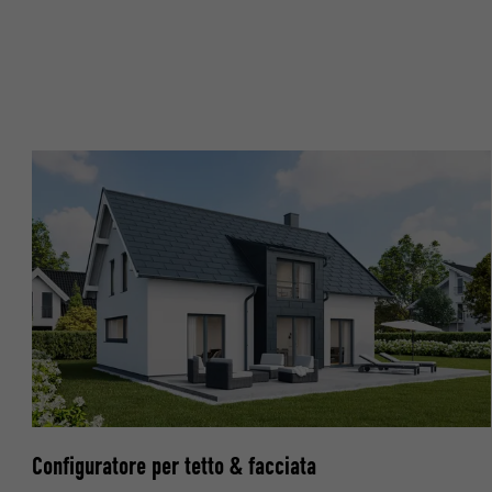
NOME
PROVIDER
PROVIDER
DECORSO
DECORSO
SCOPO
SCOPO
NOME
NOME
PROVIDER
PROVIDER
DECORSO
DECORSO
SCOPO
SCOPO
Configuratore per tetto & facciata