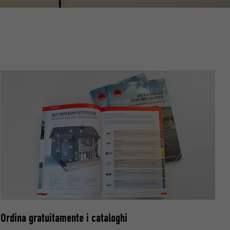
riguardo agli
all’utente.
ermette
estra
Ordina gratuitamente i cataloghi