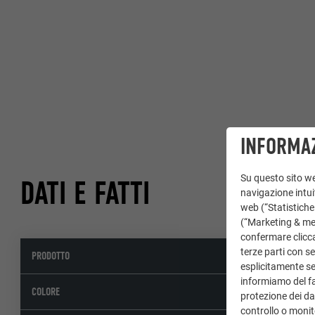
INFORMAZ
Su questo sito web
DATI E FATTI
navigazione intuit
web (“Statistiche
(“Marketing & medi
confermare clicca
terze parti con se
PRODOTTO
Pannello com
esplicitamente sec
informiamo del fa
45 bronzo
COLORE
protezione dei dat
controllo o monit