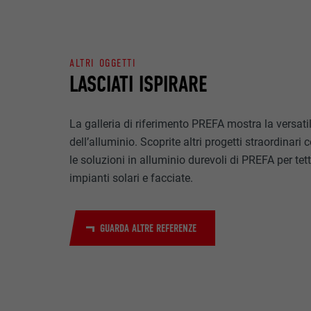
NOME
SCOPO
MARKETING & ME
PROVIDER
I cookie “Market
ALTRI OGGETTI
visualizzare ann
DECORSO
LASCIATI ISPIRARE
Una volta accet
necessita più di
NOME
SCOPO
La galleria di riferimento PREFA mostra la versatil
NOME
PROVIDER
dell’alluminio. Scoprite altri progetti straordinari 
PROVIDER
le soluzioni in alluminio durevoli di PREFA per tett
NOME
DECORSO
impianti solari e facciate.
DECORSO
PROVIDER
SCOPO
DECORSO
GUARDA ALTRE REFERENZE
SCOPO
SCOPO
NOME