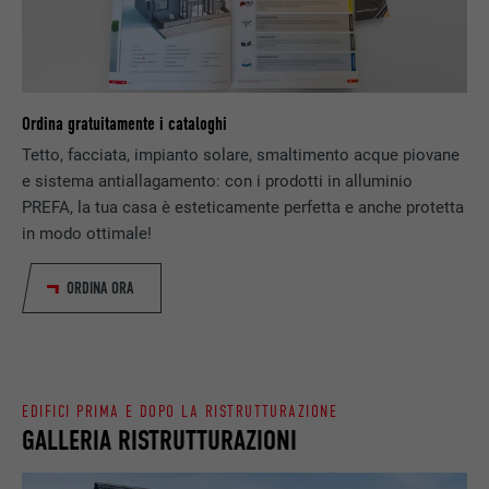
SCOPO
generare dati statistici riguardo agli utenti
DECORSO
Sessione
del sito web.
Memorizza la versione linguistica di un sito
SCOPO
web selezionata dall’utente.
NOME
_gaexp
Ordina gratuitamente i cataloghi
PROVIDER
Google Optimize
Tetto, facciata, impianto solare, smaltimento acque piovane
NOME
lang
e sistema antiallagamento: con i prodotti in alluminio
DECORSO
90 giorni
PREFA, la tua casa è esteticamente perfetta e anche protetta
PROVIDER
LinkedIn
in modo ottimale!
Viene utilizzato a scopo di test per
DECORSO
Sessione
verificare se il browser permette
SCOPO
ORDINA ORA
l’inserimento di cookie. Non contiene alcun
Impostato da LinkedIn, quando un sito
identificatore.
SCOPO
web contiene una finestra “Seguici”
integrata.
EDIFICI PRIMA E DOPO LA RISTRUTTURAZIONE
GALLERIA RISTRUTTURAZIONI
NOME
bcookie
PROVIDER
LinkedIn