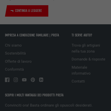
PROVIDER
LinkedIn
CONTINUA A LEGGERE
DECORSO
29 giorni
Utilizzato per il tracking degli utenti su
IMPRESA A CONDUZIONE FAMILIARE | PREFA
TI SERVE AIUTO?
diversi siti web, per visualizzare annunci
SCOPO
pubblicitari rilevanti sulla base delle
Chi siamo
Trova gli artigiani
preferenze dell’utente.
nella tua zona
Sostenibilità
Domande & risposte
Offerte di lavoro
NOME
lidc
Materiale
Conformità
informativo
PROVIDER
LinkedIn
Contatti
DECORSO
1 giorno
SCOPRI I MOLTI VANTAGGI DEI PRODOTTI PREFA
Utilizzato dal servizio di social network
SCOPO
LinkedIn per il tracking dell’utilizzo di
Convinciti ora! Basta ordinare gli opuscoli desiderati.
prestazioni di servizio integrate.