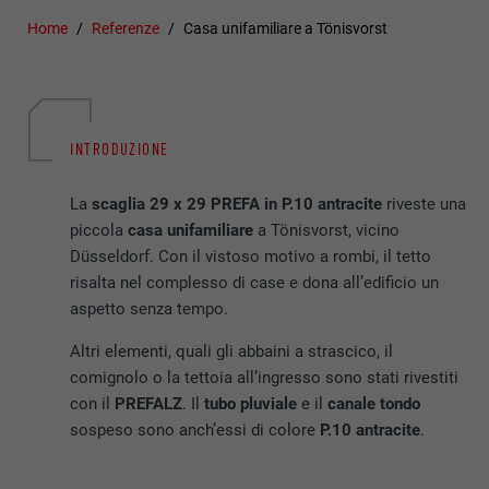
Home
Referenze
Casa unifamiliare a Tönisvorst
INTRODUZIONE
La
scaglia 29 x 29 PREFA in P.10 antracite
riveste una
piccola
casa unifamiliare
a Tönisvorst, vicino
Düsseldorf. Con il vistoso motivo a rombi, il tetto
risalta nel complesso di case e dona all’edificio un
aspetto senza tempo.
Altri elementi, quali gli abbaini a strascico, il
comignolo o la tettoia all’ingresso sono stati rivestiti
con il
PREFALZ
. Il
tubo pluviale
e il
canale tondo
sospeso sono anch’essi di colore
P.10 antracite
.