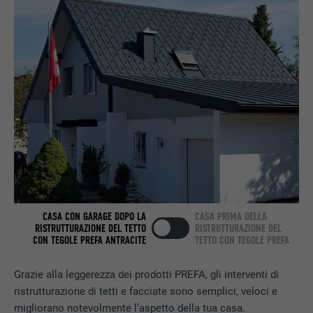
DECORSO
2 anni
Utilizzato dal servizio di social network
SCOPO
LinkedIn per il tracking dell’utilizzo di
prestazioni di servizio integrate.
NOME
bscookie
PROVIDER
LinkedIn
DECORSO
2 anni
CASA CON GARAGE DOPO LA
CASA PRIMA DELLA
RISTRUTTURAZIONE DEL TETTO
RISTRUTTURAZIONE DEL
Utilizzato dal servizio di social network
CON TEGOLE PREFA ANTRACITE
TETTO CON TEGOLE PREFA
SCOPO
LinkedIn per il tracking dell’utilizzo di
prestazioni di servizio integrate.
Grazie alla leggerezza dei prodotti PREFA, gli interventi di
ristrutturazione di tetti e facciate sono semplici, veloci e
migliorano notevolmente l’aspetto della tua casa.
NOME
UserMatchHistory