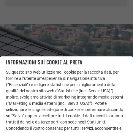
INFORMAZIONI SUI COOKIE AL PREFA
Su questo sito web utilizziamo i cookie per la raccolta dati, per
fornire all’utente un’esperienza di navigazione intuitiva
(“Essenziali”) e redigere statistiche per il miglioramento della
qualità del nostro sito web (“Statistiche (incl. Servizi USA)”).
Inoltre, svolgiamo attività di marketing integrando media esterni
ALTRI OGGETTI
(“Marketing & media esterni (incl. Servizi USA)”). Potete
LASCIATI ISPIRARE
selezionare le singole categorie di cookie e confermare cliccando
su “Salva” oppure accettare tutti i cookie . I dati raccolti saranno
trattati da noi e da terze parti con sede negli Stati Uniti.
La galleria di riferimento PREFA mostra la versatilità
Concedendo il vostro consenso per tutti i servizi, acconsentite e
dell’alluminio. Scoprite altri progetti straordinari con le