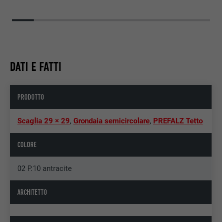
DATI E FATTI
PRODOTTO
Scaglia 29 × 29
,
Grondaia semicircolare
,
PREFALZ Tetto
COLORE
02 P.10 antracite
ARCHITETTO