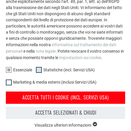
anche esplicitamente secondo l’art. 49, par. 1, lett. a) dell’RGPD
soluzioni in alluminio durevoli di PREFA per tetti,
alla trasmissione dei dati negli Stati Uniti. Vi informiamo del fatto
impianti solari e facciate.
che gli Stati Uniti non dispongono di alcuno degli standard
corrispondenti del livello di protezione dei dati europei. In
particolare, le autorità americane possono accedere ai vostri dati
GUARDA ALTRE REFERENZE
a fini di controllo o monitoraggio, senza che voi ne siate informati
e senza che possiate opporvi giuridicamente. Troverete maggiori
informazioni nella nostra
informativa sul trattamento dei dati
personali
e nella
nota legale
. Potete revocare il vostro consenso in
qualsiasi momento tramite le
impostazioni sui cookie
.
Essenziale
Statistiche (incl. Servizi USA)
Marketing & media esterni (inclusi Servizi USA)
ACCETTA TUTTI I COOKIE (INCL. SERVIZI USA)
ACCETTA SELEZIONATI & CHIUDI
Visualizza ulteriori informazioni
ESSENZIALE