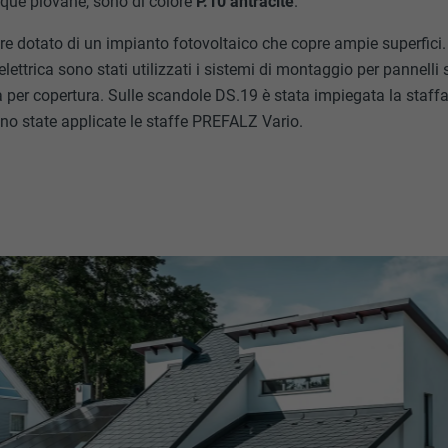
que piovane, sono di colore
P.10 antracite
.
oltre dotato di un impianto fotovoltaico che copre ampie superfici
elettrica sono stati utilizzati i sistemi di montaggio per pannelli
ma per copertura. Sulle scandole DS.19 è stata impiegata la staffa
ono state applicate le staffe PREFALZ Vario.