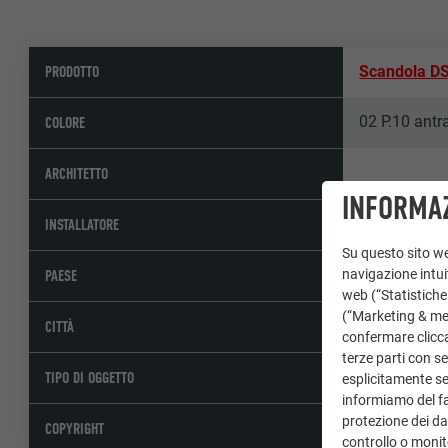
PRODOTTO
Scandola D
02 P.10 antr
COLORE
ARCHITETTO
INFORMAZ
Sindermann
INSTALLATORE
Su questo sito web
Germania
navigazione intuit
PAESE
web (“Statistiche
(“Marketing & medi
Dortmund
CITTÀ
confermare clicca
terze parti con se
Case unifami
TIPO DI OGGETTO
esplicitamente sec
informiamo del fa
protezione dei dat
© PREFA | C
COPYRIGHT
controllo o monit