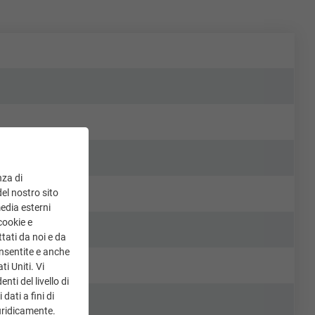
nza di
del nostro sito
media esterni
cookie e
tati da noi e da
onsentite e anche
ti Uniti. Vi
ti del livello di
dati a fini di
uridicamente.