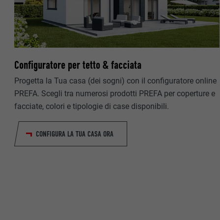
NOME
PROVIDER
PROVIDER
DECORSO
DECORSO
Configuratore per tetto & facciata
SCOPO
SCOPO
Progetta la Tua casa (dei sogni) con il configuratore online
PREFA. Scegli tra numerosi prodotti PREFA per coperture e
NOME
facciate, colori e tipologie di case disponibili.
NOME
PROVIDER
PROVIDER
CONFIGURA LA TUA CASA ORA
DECORSO
DECORSO
SCOPO
SCOPO