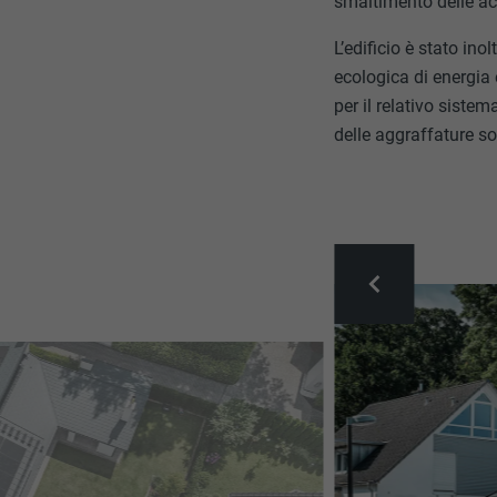
smaltimento delle ac
L’edificio è stato in
ecologica di energia 
per il relativo siste
delle aggraffature s