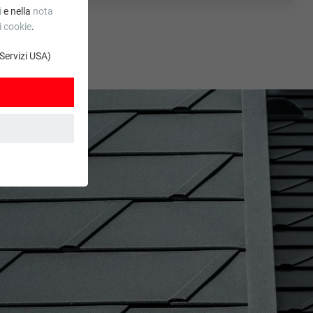
i
e nella
nota
i cookie
.
 Servizi USA)
. Grazie ad essi
stro sito web. Le
.