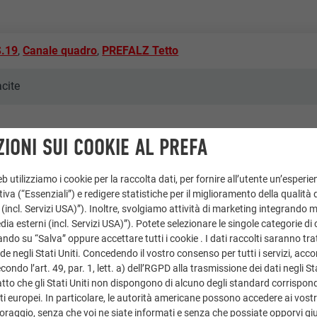
S.19
,
Canale quadro
,
PREFALZ Tetto
acite
IONI SUI COOKIE AL PREFA
 utilizziamo i cookie per la raccolta dati, per fornire all’utente un’esperie
iva (“Essenziali”) e redigere statistiche per il miglioramento della qualità 
 (incl. Servizi USA)”). Inoltre, svolgiamo attività di marketing integrando 
a esterni (incl. Servizi USA)”). Potete selezionare le singole categorie di 
ndo su “Salva” oppure accettare tutti i cookie . I dati raccolti saranno trat
de negli Stati Uniti. Concedendo il vostro consenso per tutti i servizi, acc
liari
ondo l’art. 49, par. 1, lett. a) dell’RGPD alla trasmissione dei dati negli Sta
tto che gli Stati Uniti non dispongono di alcuno degli standard corrisponden
i europei. In particolare, le autorità americane possono accedere ai vostri 
roce & Wir
oraggio, senza che voi ne siate informati e senza che possiate opporvi gi