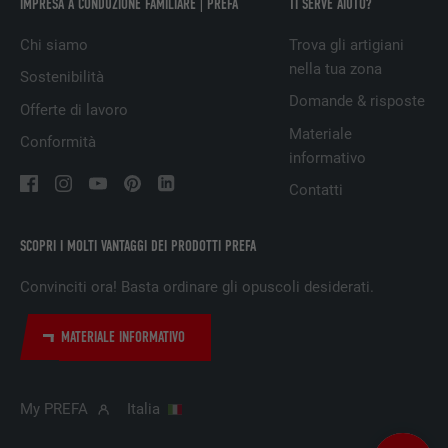
IMPRESA A CONDUZIONE FAMILIARE | PREFA
TI SERVE AIUTO?
PROVIDER
LinkedIn
Chi siamo
Trova gli artigiani
DECORSO
1 giorno
nella tua zona
Sostenibilità
Domande & risposte
Utilizzato dal servizio di social network
Offerte di lavoro
SCOPO
LinkedIn per il tracking dell’utilizzo di
Materiale
Conformità
prestazioni di servizio integrate.
informativo
Contatti
NOME
lissc
SCOPRI I MOLTI VANTAGGI DEI PRODOTTI PREFA
PROVIDER
LinkedIn
Convinciti ora! Basta ordinare gli opuscoli desiderati.
DECORSO
1 anno
MATERIALE INFORMATIVO
Utilizzato per assicurare che sul browser
SCOPO
sia presente la corretta proprietà SameSite
per tutti i cookie.
My PREFA
Italia