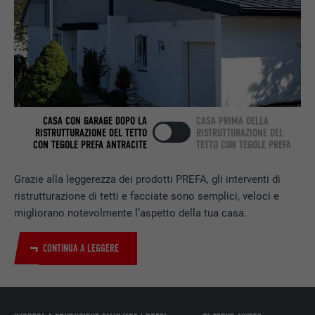
Utilizzato dal servizio di social network
SCOPO
LinkedIn per il tracking dell’utilizzo di
prestazioni di servizio integrate.
NOME
UserMatchHistory
CASA CON GARAGE DOPO LA
CASA PRIMA DELLA
RISTRUTTURAZIONE DEL TETTO
RISTRUTTURAZIONE DEL
PROVIDER
LinkedIn
CON TEGOLE PREFA ANTRACITE
TETTO CON TEGOLE PREFA
DECORSO
29 giorni
Grazie alla leggerezza dei prodotti PREFA, gli interventi di
ristrutturazione di tetti e facciate sono semplici, veloci e
Utilizzato per il tracking degli utenti su
migliorano notevolmente l’aspetto della tua casa.
diversi siti web, per visualizzare annunci
SCOPO
pubblicitari rilevanti sulla base delle
preferenze dell’utente.
CONTINUA A LEGGERE
NOME
lidc