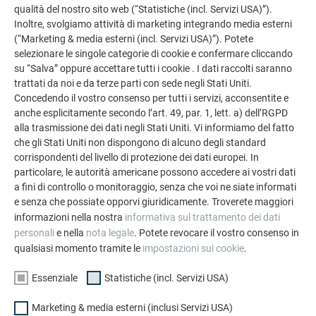
qualità del nostro sito web (“Statistiche (incl. Servizi USA)”).
Inoltre, svolgiamo attività di marketing integrando media esterni
(“Marketing & media esterni (incl. Servizi USA)”). Potete
selezionare le singole categorie di cookie e confermare cliccando
su “Salva” oppure accettare tutti i cookie . I dati raccolti saranno
trattati da noi e da terze parti con sede negli Stati Uniti.
Concedendo il vostro consenso per tutti i servizi, acconsentite e
anche esplicitamente secondo l’art. 49, par. 1, lett. a) dell’RGPD
alla trasmissione dei dati negli Stati Uniti. Vi informiamo del fatto
che gli Stati Uniti non dispongono di alcuno degli standard
ALTRI OGGETTI
corrispondenti del livello di protezione dei dati europei. In
LASCIATI ISPIRARE
particolare, le autorità americane possono accedere ai vostri dati
a fini di controllo o monitoraggio, senza che voi ne siate informati
La galleria di riferimento PREFA mostra la versatilità
e senza che possiate opporvi giuridicamente. Troverete maggiori
dell’alluminio. Scoprite altri progetti straordinari con le
informazioni nella nostra
informativa sul trattamento dei dati
soluzioni in alluminio durevoli di PREFA per tetti,
personali
e nella
nota legale
. Potete revocare il vostro consenso in
impianti solari e facciate.
qualsiasi momento tramite le
impostazioni sui cookie
.
Essenziale
Statistiche (incl. Servizi USA)
GUARDA ALTRE REFERENZE
Marketing & media esterni (inclusi Servizi USA)