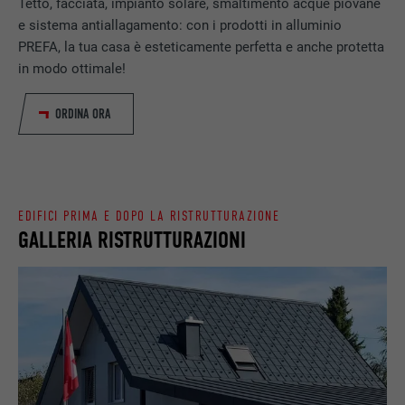
Tetto, facciata, impianto solare, smaltimento acque piovane
SCOPO
web contiene una finestra “Seguici”
e sistema antiallagamento: con i prodotti in alluminio
integrata.
PREFA, la tua casa è esteticamente perfetta e anche protetta
in modo ottimale!
NOME
bcookie
ORDINA ORA
PROVIDER
LinkedIn
DECORSO
2 anni
EDIFICI PRIMA E DOPO LA RISTRUTTURAZIONE
Utilizzato dal servizio di social network
GALLERIA RISTRUTTURAZIONI
SCOPO
LinkedIn per il tracking dell’utilizzo di
prestazioni di servizio integrate.
NOME
bscookie
PROVIDER
LinkedIn
DECORSO
2 anni