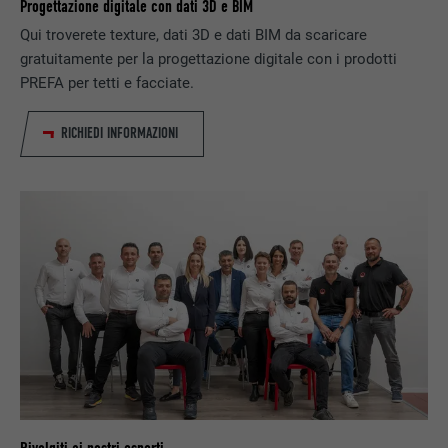
Progettazione digitale con dati 3D e BIM
Qui troverete texture, dati 3D e dati BIM da scaricare
PROVIDER
Google Optimize
NOME
lang
gratuitamente per la progettazione digitale con i prodotti
PREFA per tetti e facciate.
DECORSO
90 giorni
PROVIDER
LinkedIn
Viene utilizzato a scopo di test per
RICHIEDI INFORMAZIONI
DECORSO
Sessione
verificare se il browser permette
SCOPO
l’inserimento di cookie. Non contiene alcun
Impostato da LinkedIn, quando un sito
identificatore.
SCOPO
web contiene una finestra “Seguici”
integrata.
NOME
bcookie
PROVIDER
LinkedIn
DECORSO
2 anni
Utilizzato dal servizio di social network