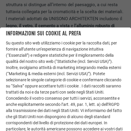
struttura si distingue all’interno del paesaggio, a cui resta
tuttavia collegata per la cromaticità e la scelta dei materiali.
I materiali adottati da UNISONO ARCHITEKTEN includono il
legno, il vetro, il cemento a vista
e
l’alluminio robusto di
INFORMAZIONI SUI COOKIE AL PREFA
PREFA
. L’involucro resistente dell’edificio è un elemento
essenziale per
resistere alla quantità di neve
che di solito
Su questo sito web utilizziamo i cookie per la raccolta dati, per
ricopre gli edifici di Gerlos. La precisa posa delle scaglie è
fornire all’utente un’esperienza di navigazione intuitiva
stata eseguita con grande maestria da
Simon Mössler
e dal
(“Essenziali”) e redigere statistiche per il miglioramento della
team di Mössler Dach, che ha dovuto affrontare tra l’altro
qualità del nostro sito web (“Statistiche (incl. Servizi USA)”).
delle complesse sfide di precisione come integrare le
Inoltre, svolgiamo attività di marketing integrando media esterni
(“Marketing & media esterni (incl. Servizi USA)”). Potete
bocchette di ventilazione in modo omogeneo all’interno
selezionare le singole categorie di cookie e confermare cliccando
dell’involucro della copertura.
su “Salva” oppure accettare tutti i cookie . I dati raccolti saranno
trattati da noi e da terze parti con sede negli Stati Uniti.
Concedendo il vostro consenso per tutti i servizi, acconsentite e
anche esplicitamente secondo l’art. 49, par. 1, lett. a) dell’RGPD
alla trasmissione dei dati negli Stati Uniti. Vi informiamo del fatto
che gli Stati Uniti non dispongono di alcuno degli standard
corrispondenti del livello di protezione dei dati europei. In
particolare, le autorità americane possono accedere ai vostri dati