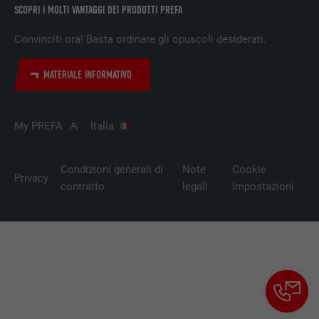
SCOPRI I MOLTI VANTAGGI DEI PRODOTTI PREFA
Utilizzato per il tracking degli utenti su
Convinciti ora! Basta ordinare gli opuscoli desiderati.
diversi siti web, per visualizzare annunci
SCOPO
pubblicitari rilevanti sulla base delle
preferenze dell’utente.
MATERIALE INFORMATIVO
NOME
lidc
My PREFA
Italia
PROVIDER
LinkedIn
Condizioni generali di
Note
Cookie
Privacy
DECORSO
1 giorno
contratto
legali
Impostazioni
Utilizzato dal servizio di social network
SCOPO
LinkedIn per il tracking dell’utilizzo di
prestazioni di servizio integrate.
NOME
lissc