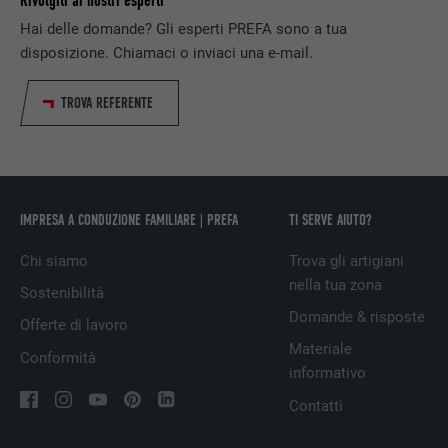
Rivolgiti ai nostri esperti
SCOPO
LinkedIn per il tracking dell’utilizzo di
Hai delle domande? Gli esperti PREFA sono a tua
prestazioni di servizio integrate.
disposizione. Chiamaci o inviaci una e-mail.
NOME
bscookie
TROVA REFERENTE
PROVIDER
LinkedIn
DECORSO
2 anni
IMPRESA A CONDUZIONE FAMILIARE | PREFA
TI SERVE AIUTO?
Utilizzato dal servizio di social network
SCOPO
LinkedIn per il tracking dell’utilizzo di
Chi siamo
Trova gli artigiani
prestazioni di servizio integrate.
nella tua zona
Sostenibilità
Domande & risposte
Offerte di lavoro
NOME
UserMatchHistory
Materiale
Conformità
informativo
PROVIDER
LinkedIn
Contatti
DECORSO
29 giorni