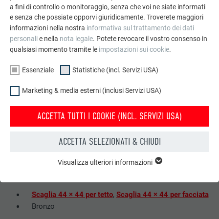
a fini di controllo o monitoraggio, senza che voi ne siate informati
e senza che possiate opporvi giuridicamente. Troverete maggiori
informazioni nella nostra
informativa sul trattamento dei dati
personali
e nella
nota legale
. Potete revocare il vostro consenso in
qualsiasi momento tramite le
impostazioni sui cookie
.
Essenziale
Statistiche (incl. Servizi USA)
UNISONO ARCHITEKTEN da Innsbruck
Marketing & media esterni (inclusi Servizi USA)
ACCETTA TUTTI I COOKIE (INCL. SERVIZI USA)
ACCETTA SELEZIONATI & CHIUDI
Visualizza ulteriori informazioni
ESSENZIALE
Material:
I cookie del gruppo “Essenziali” sono necessari per il
funzionamento basilare del sito web. Grazie ad essi si
Scaglia 44 × 44 per tetto
,
Scaglia 44 × 44 per facciata
garantisce il funzionamento del sito web.
Bronzo
Mostra informazioni sui cookie
NOME
PHPSESSID